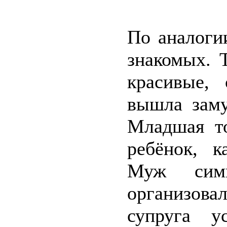
По аналоги
знакомых. 
красивые,
вышла заму
Младшая то
ребёнок, к
Муж симп
организова
супруга у