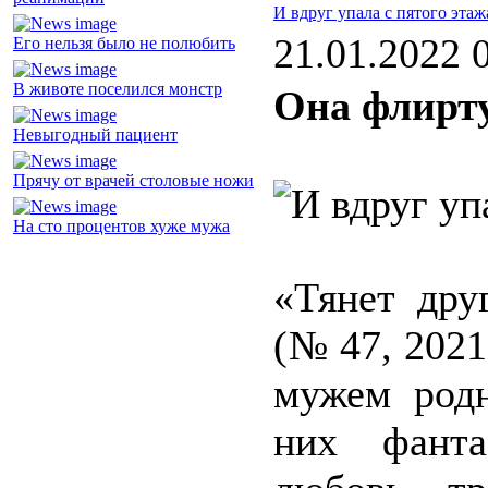
И вдруг упала с пятого этаж
21.01.2022 
Его нельзя было не полюбить
В животе поселился монстр
Она флирту
Невыгодный пациент
Прячу от врачей столовые ножи
На сто процентов хуже мужа
«Тянет дру
(№ 47, 2021
мужем родн
них фанта