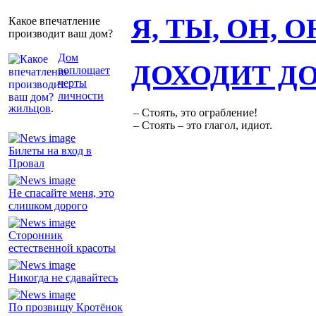
Я, ТЫ, ОН, 
Какое впечатление
производит ваш дом?
Дом
ДОХОДИТ Д
воплощает
черты
личности
жильцов
.
– Стоять, это ограбление!
– Стоять – это глагол, идиот.
Билеты на вход в
Провал
Не спасайте меня, это
слишком дорого
Сторонник
естественной красоты
Никогда не сдавайтесь
По прозвищу Кротёнок