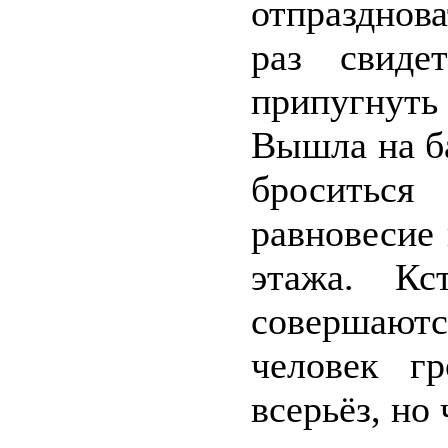
отпразднов
раз свиде
припугнуть
Вышла на ба
броситься
равновесие 
этажа. Кс
совершают
человек г
всерьёз, но 