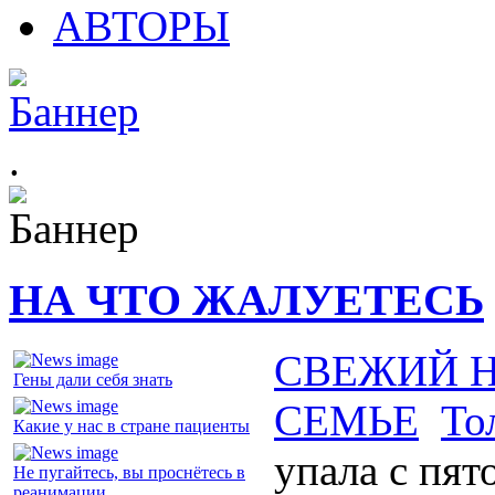
АВТОРЫ
.
НА ЧТО ЖАЛУЕТЕСЬ
СВЕЖИЙ 
Гены дали себя знать
СЕМЬЕ
То
Какие у нас в стране пациенты
упала с пят
Не пугайтесь, вы проснётесь в
реанимации