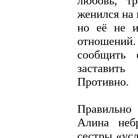
любовь, тр
женился на 
но её не и
отношений. 
сообщить 
заставит
Противно.
Правильно 
Алина неб
сестры «усл