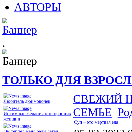
АВТОРЫ
.
ТОЛЬКО ДЛЯ ВЗРОС
СВЕЖИЙ 
Любитель дюймовочек
СЕМЬЕ
Ро
Интимные желания посторонних
женщин
Суп – это мёртвая еда
Он терпел меня ради детей