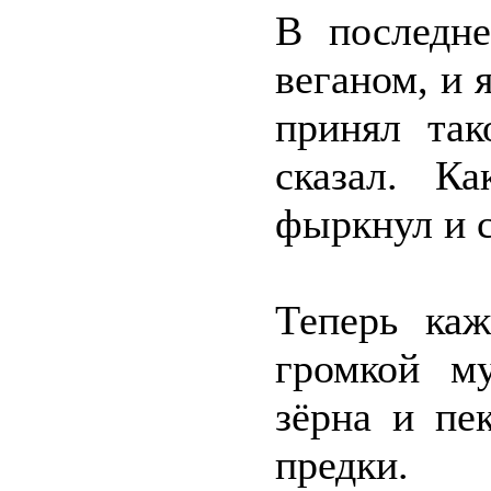
В последн
веганом, и 
принял так
сказал. К
фыркнул и с
Теперь ка
громкой м
зёрна и пе
предки.