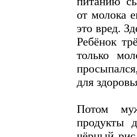
питанию сы
от молока е
это вред. З
Ребёнок тр
только мо
просыпался
для здоровь
Потом муж
продукты д
чёрный рис