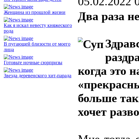
05.02.2022 
Женщина из прошлой жизни
Два раза н
Как я искал невесту княжеского
рода
Здрав
В пугающей близости от моего
лица
раздр
Готовьте ночные сюрпризы
когда это н
Звезда деревенского хит-парада
«прекрасны
больше так
хочет разво