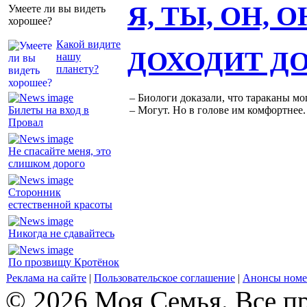
Я, ТЫ, ОН, 
Умеете ли вы видеть
хорошее?
Какой видите
ДОХОДИТ Д
нашу
планету?
– Биологи доказали, что тараканы мо
Билеты на вход в
– Могут. Но в голове им комфортнее.
Провал
Не спасайте меня, это
слишком дорого
Сторонник
естественной красоты
Никогда не сдавайтесь
По прозвищу Кротёнок
Реклама на сайте
|
Пользовательское соглашение
|
Анонсы номе
© 2026 Моя Семья. Все п