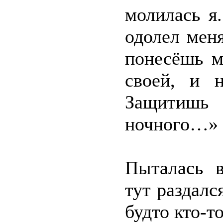
молилась я
одолел мен
понесёшь м
своей, и 
Защитишь 
ночного…»
Пыталась в
тут раздалс
будто кто-т