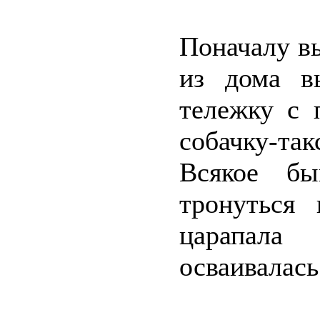
Поначалу вы
из дома в
тележку с 
собачку-та
Всякое бы
тронуться
царапала
осваивалась