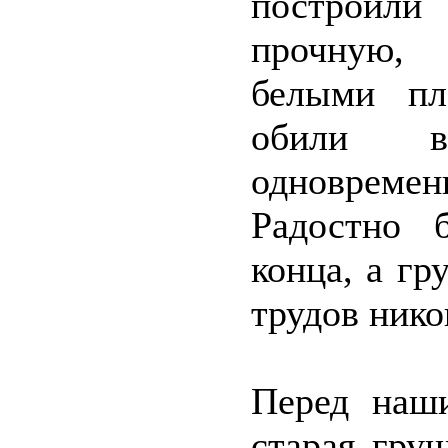
построили
прочную,
белыми пл
обили в
одновреме
Радостно 
конца, а гр
трудов нико
Перед наш
старая гру