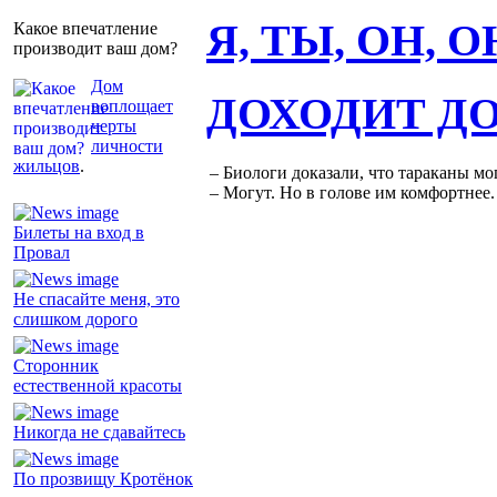
Я, ТЫ, ОН, 
Какое впечатление
производит ваш дом?
Дом
ДОХОДИТ Д
воплощает
черты
личности
жильцов
.
– Биологи доказали, что тараканы мо
– Могут. Но в голове им комфортнее.
Билеты на вход в
Провал
Не спасайте меня, это
слишком дорого
Сторонник
естественной красоты
Никогда не сдавайтесь
По прозвищу Кротёнок