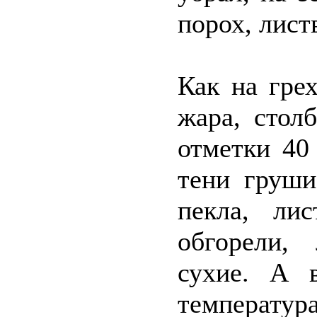
порох, лист
Как на гре
жара, стол
отметки 40
тени груши
пекла, ли
обгорели,
сухие. А 
температу