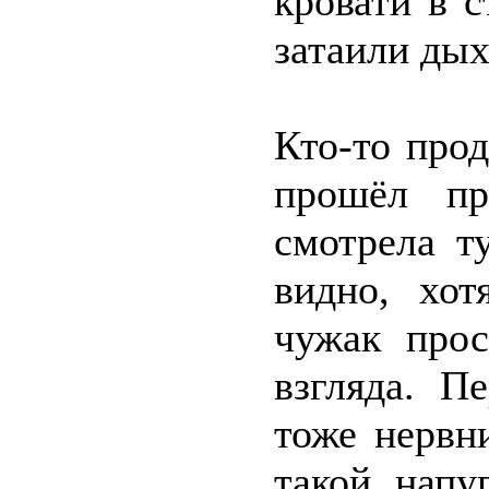
кровати в 
затаили дых
Кто-то про
прошёл пр
смотрела т
видно, хот
чужак прос
взгляда. П
тоже нервн
такой напу