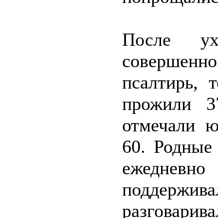
После ух
совершенн
псалтирь, 
прожили 3
отмечали ю
60. Родные
ежеднев
поддерж
разговарива