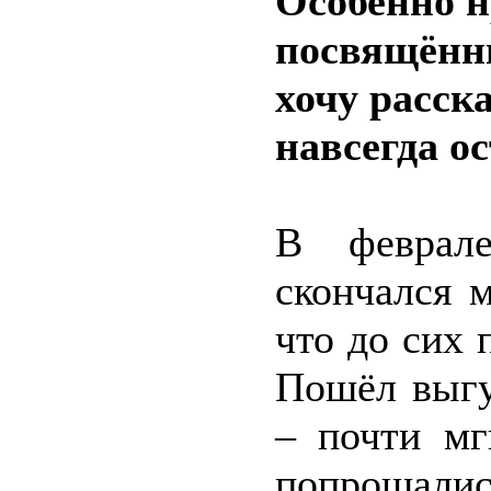
Особенно н
посвящённы
хочу расск
навсегда о
В феврале
скончался 
что до сих 
Пошёл выгу
– почти мг
попрощалис