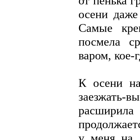
от пенька г
осени даже
Самые кре
посмела ср
варом, кое-
К осени на
заезжать-
расширил
продолжает
у меня на 