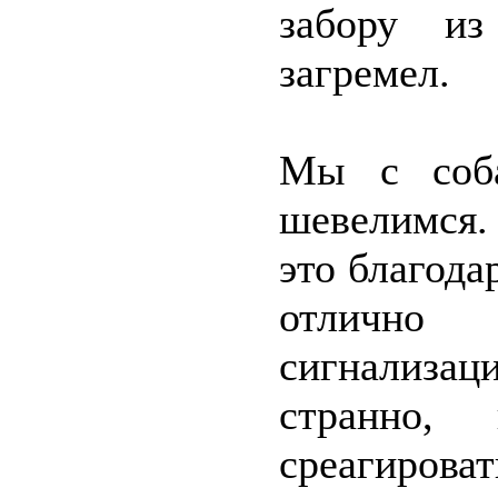
забору и
загремел.
Мы с соба
шевелимся. 
это благода
отлично
сигнализаци
странно, 
среагироват