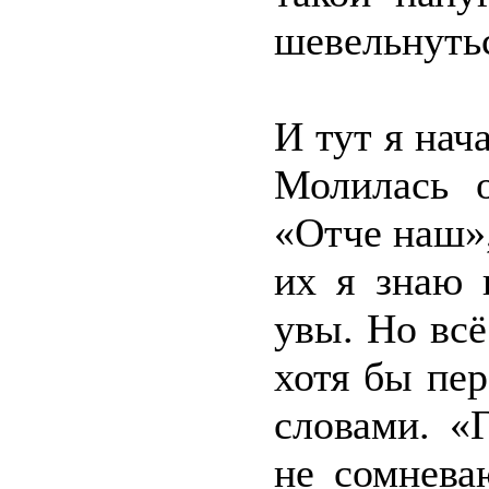
шевельнуть
И тут я нач
Молилась о
«Отче наш»,
их я знаю 
увы. Но всё
хотя бы пе
словами. «
не сомнева