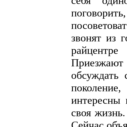
себя оди
поговори
посоветова
звонят из 
райцентре
Приезжают
обсуждать 
поколение
интересны 
своя жизнь.
Сейчас объя