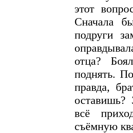
этот вопро
Сначала бы
подруги за
оправдывал
отца? Боя
поднять. П
правда, бр
оставишь? 
всё прихо
съёмную ква