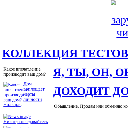
КОЛЛЕКЦИЯ ТЕСТО
Я, ТЫ, ОН, 
Какое впечатление
производит ваш дом?
Дом
ДОХОДИТ Д
воплощает
черты
личности
жильцов
.
Объявление. Продам или обменяю ков
Никогда не сдавайтесь