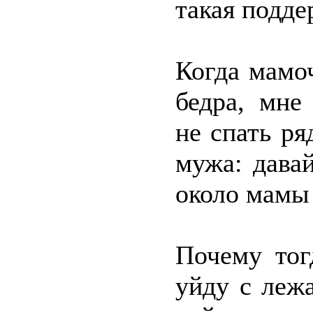
такая подде
Когда мамо
бедра, мне
не спать ря
мужа: дава
около мамы 
Почему тог
уйду с леж