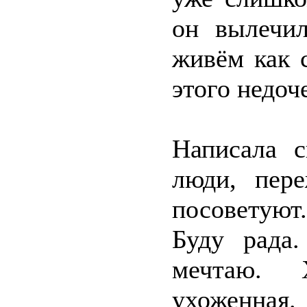
он вылечил
живём как 
этого недоч
Написала 
люди, пере
посоветуют
Буду рада
мечтаю. 
ухоженная.