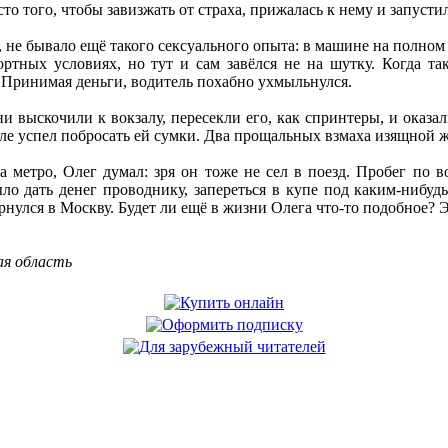
сто того, чтобы завизжать от страха, прижалась к нему и запусти
, не бывало ещё такого сексуального опыта: в машине на полном 
ртных условиях, но тут и сам завёлся не на шутку. Когда та
 Принимая деньги, водитель похабно ухмыльнулся.
и выскочили к вокзалу, пересекли его, как спринтеры, и оказал
еле успел побросать ей сумки. Два прощальных взмаха изящной ж
а метро, Олег думал: зря он тоже не сел в поезд. Пробег по 
ло дать денег проводнику, запереться в купе под каким-нибуд
нулся в Москву. Будет ли ещё в жизни Олега что-то подобное? Э
ая область