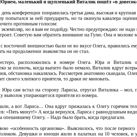
 Юрием, маленький и щупленький Виталик пошёл «в довесок
день конференции понравилась третья дама, высокая и крупная Л
разу попытался за ней приударить, но та окинула кавалера оцен
рочито противным голосом:
экземпляр, но я вам не подойду. Честно предупреждаю: не надо н
устроит. Советую вам обратить внимание на Гулю. Она и моложе м
 восточной внешностью были не во вкусе Олега, нравились ем
ать на продолжении знакомства он не стал.
шестеро, расположились в номере Олега. Юра и Виталик ок
ко за полночь, когда выпито было немало, Виталик вдруг всерь
я, обстановка накалялась. Рассмотрев анатомию скандала, Олег 
 своего хлипкого приятеля, то драки не миновать.
 Юра сам встал на сторону Ларисы, отругал Виталика – мол, п
ку выволок упирающегося приятеля из номера.
шли, а вот Лариса… Она вдруг прижалась к Олегу горячим тело
ув: «Пять минут!» А когда вернулся, Лариса с равнодушным видо
на опешившему Олегу. – Надо было брать, когда предлагали.
вою «особенность организма». Выяснилось, что после первого 
ликом. Девушки и юноши жили в палатках на 10 человек, и у