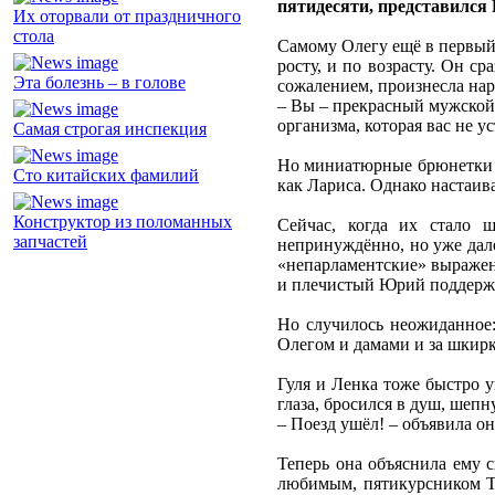
пятидесяти, представился
Их оторвали от праздничного
стола
Самому Олегу ещё в первый 
росту, и по возрасту. Он с
Эта болезнь – в голове
сожалением, произнесла на
– Вы – прекрасный мужской 
организма, которая вас не 
Самая строгая инспекция
Но миниатюрные брюнетки с
Сто китайских фамилий
как Лариса. Однако настаив
Конструктор из поломанных
Сейчас, когда их стало 
запчастей
непринуждённо, но уже дале
«непарламентские» выражени
и плечистый Юрий поддержит
Но случилось неожиданное:
Олегом и дамами и за шкир
Гуля и Ленка тоже быстро у
глаза, бросился в душ, шепн
– Поезд ушёл! – объявила о
Теперь она объяснила ему с
любимым, пятикурсником То