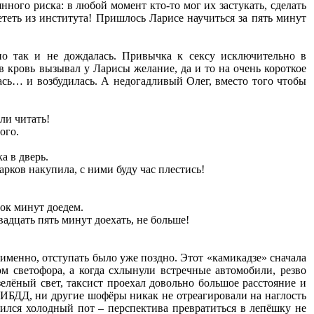
нного риска: в любой момент кто-то мог их застукать, сделать
теть из института! Пришлось Ларисе научиться за пять минут
но так и не дождалась. Привычка к сексу исключительно в
 кровь вызывал у Ларисы желание, да и то на очень короткое
лась… и возбудилась. А недогадливый Олег, вместо того чтобы
ли читать!
ого.
а в дверь.
арков накупила, с ними буду час плестись!
рок минут доедем.
вадцать пять минут доехать, не больше!
к именно, отступать было уже поздно. Этот «камикадзе» сначала
 светофора, а когда схлынули встречные автомобили, резво
зелёный свет, таксист проехал довольно большое расстояние и
ГИБДД, ни другие шофёры никак не отреагировали на наглость
уился холодный пот – перспектива превратиться в лепёшку не