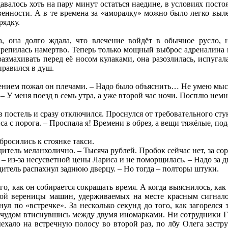
авалось хоть на пару минут остаться наедине, в условиях постоя
енности. А в те времена за «аморалку» можно было легко выле
рядку.
а, она долго ждала, что влечение войдёт в обычное русло, 
репилась намертво. Теперь только мощный выброс адреналина в
размахивать перед её носом кулаками, она разозлилась, испуга
правился в душ.
жалением пожал он плечами. – Надо было объяснить… Не умею мыс
. – У меня поезд в семь утра, а уже второй час ночи. Посплю немн
в постель и сразу отключился. Проснулся от требовательного стук
а с порога. – Проспала я! Времени в обрез, а вещи тяжёлые, под
бросились к стоянке такси.
дитель меланхолично. – Тысяча рублей. Пробок сейчас нет, за со
 – из-за несусветной цены Лариса и не поморщилась. – Надо за д
дитель распахнул заднюю дверцу. – Но тогда – полторы штуки.
го, как он собирается сокращать время. А когда выяснилось, ка
ой вереницы машин, удерживаемых на месте красным сигналом
ул по «встречке». За несколько секунд до того, как загорелся 
д, чудом втиснувшись между двумя иномарками. Ни сотрудники 
ехало на встречную полосу во второй раз, по лбу Олега застр