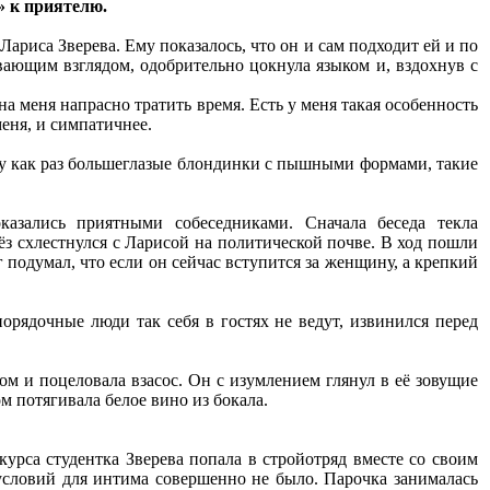
» к приятелю.
ариса Зверева. Ему показалось, что он и сам подходит ей и по
ивающим взглядом, одобрительно цокнула языком и, вздохнув с
а меня напрасно тратить время. Есть у меня такая особенность
еня, и симпатичнее.
у как раз большеглазые блондинки с пышными формами, такие
азались приятными собеседниками. Сначала беседа текла
ёз схлестнулся с Ларисой на политической почве. В ход пошли
подумал, что если он сейчас вступится за женщину, а крепкий
орядочные люди так себя в гостях не ведут, извинился перед
м и поцеловала взасос. Он с изумлением глянул в её зовущие
м потягивала белое вино из бокала.
курса студентка Зверева попала в стройотряд вместе со своим
словий для интима совершенно не было. Парочка занималась