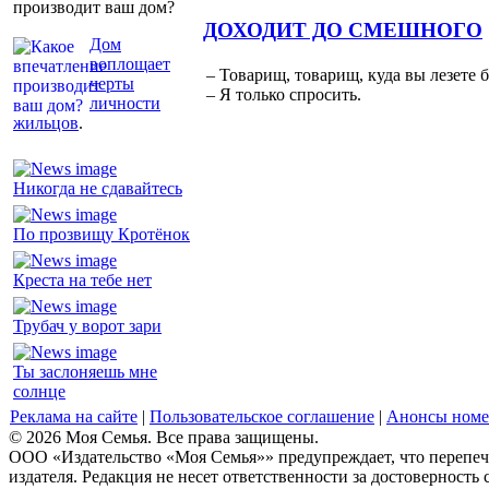
производит ваш дом?
ДОХОДИТ ДО СМЕШНОГО
Дом
воплощает
– Товарищ, товарищ, куда вы лезете 
черты
– Я только спросить.
личности
жильцов
.
Никогда не сдавайтесь
По прозвищу Кротёнок
Креста на тебе нет
Трубач у ворот зари
Ты заслоняешь мне
солнце
Реклама на сайте
|
Пользовательское соглашение
|
Анонсы номе
© 2026 Моя Семья. Все права защищены.
ООО «Издательство «Моя Семья»» предупреждает, что перепеча
издателя. Редакция не несет ответственности за достоверность