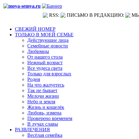
RSS:
ПИСЬМО В РЕДАКЦИЮ:
МЫ
СВЕЖИЙ НОМЕР
ТОЛЬКО В МОЕЙ СЕМЬЕ
Действующие лица
Семейные новости
Любимцы
От нашего стола
Нежный возраст
Все чудеса света
Только для взрослых
Родня
На что жалуетесь
Так не бывает
Мелочи жизни
Небо и земля
Жизнь и кошелёк
Любовь, измена
Проверено временем
В лучах славы
РАЗВЛЕЧЕНИЯ
Весёлая семейка