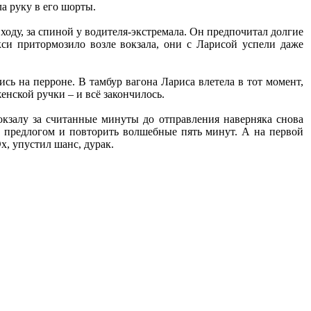
ла руку в его шорты.
ходу, за спиной у водителя-экстремала. Он предпочитал долгие
кси притормозило возле вокзала, они с Ларисой успели даже
ись на перроне. В тамбур вагона Лариса влетела в тот момент,
енской ручки – и всё закончилось.
вокзалу за считанные минуты до отправления наверняка снова
ь предлогом и повторить волшебные пять минут. А на первой
х, упустил шанс, дурак.