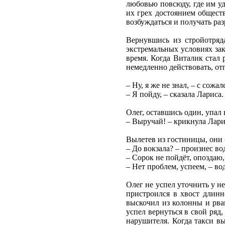
любовью повсюду, где им уд
их грех достоянием обществ
возбуждаться и получать раз
Вернувшись из стройотряд
экстремальных условиях зак
время. Когда Виталик стал 
немедленно действовать, от
– Ну, я же не знал, – с со
– Я пойду, – сказала Лариса
Олег, оставшись один, упал 
– Выручай! – крикнула Ларис
Вылетев из гостиницы, они 
– До вокзала? – произнес во
– Сорок не пойдёт, опоздаю,
– Нет проблем, успеем, – во
Олег не успел уточнить у не
пристроился в хвост длинн
выскочил из колонны и рван
успел вернуться в свой ря
нарушителя. Когда такси вы