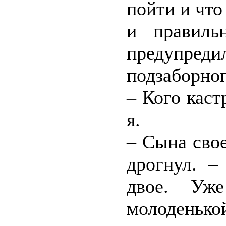
пойти и что
и правиль
предупреди
подзаборног
– Кого каст
я.
– Сына сво
дрогнул. –
двое. Уж
молоденько