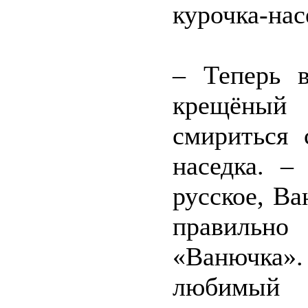
курочка-нас
– Теперь в
крещёный
смириться 
наседка. –
русское, В
правильн
«Ванючка»
любимый 