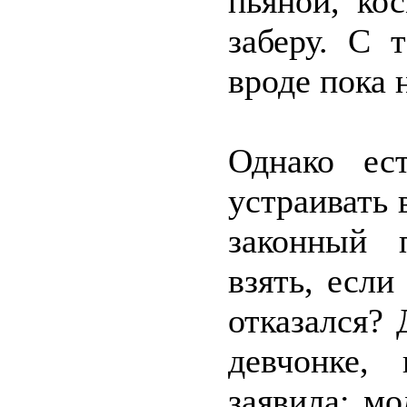
пьяной, ко
заберу. С 
вроде пока н
Однако ес
устраивать 
законный 
взять, есл
отказался? 
девчонке,
заявила: мо