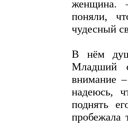
женщина. 
поняли, ч
чудесный св
В нём душ
Младший с
внимание –
надеюсь, ч
поднять е
пробежала т