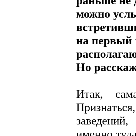
раньше не 
можно усл
встретивши
на первый 
располага
Но расскаж
Итак, сам
Признатьс
заведений
именно туда