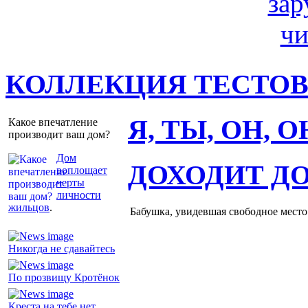
КОЛЛЕКЦИЯ ТЕСТО
Я, ТЫ, ОН, 
Какое впечатление
производит ваш дом?
Дом
ДОХОДИТ Д
воплощает
черты
личности
жильцов
.
Бабушка, увидевшая свободное место 
Никогда не сдавайтесь
По прозвищу Кротёнок
Креста на тебе нет