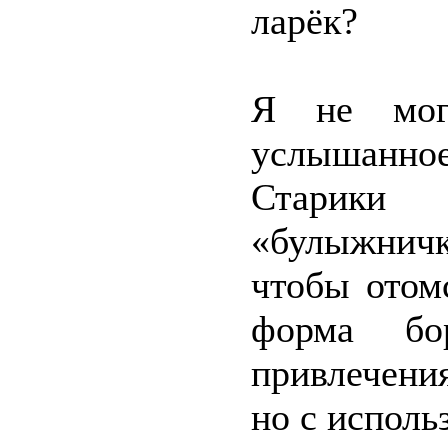
ларёк?
Я не мог
услышанно
Старики п
«булыжнич
чтобы отом
форма бо
привлечени
но с исполь