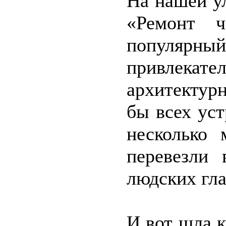
На нашей у
«Ремонт ч
популя
привлекат
архитектур
бы всех уст
несколько 
перевезли 
людских гла
И вот шла к