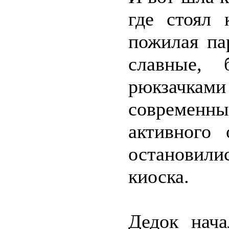
где стоял 
пожилая па
славные, 
рюкзачк
современн
активного 
остановили
киоска.
Дедок нача