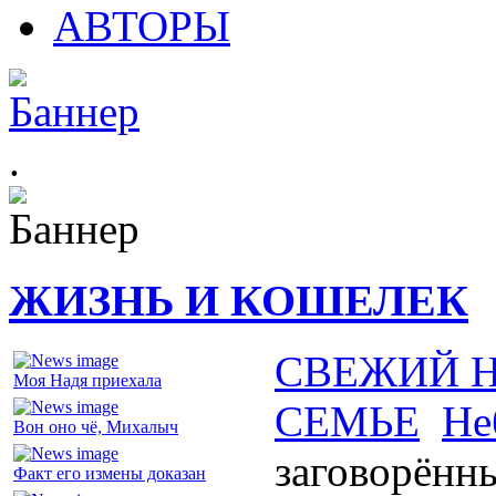
АВТОРЫ
.
ЖИЗНЬ И КОШЕЛЕК
СВЕЖИЙ 
Моя Надя приехала
СЕМЬЕ
Не
Вон оно чё, Михалыч
заговорённ
Факт его измены доказан