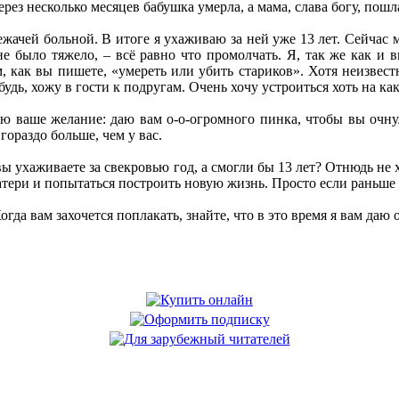
рез несколько месяцев бабушка умерла, а мама, слава богу, пошл
ежачей больной. В итоге я ухаживаю за ней уже 13 лет. Сейчас м
не было тяжело, – всё равно что промолчать. Я, так же как и
 как вы пишете, «умереть или убить стариков». Хотя неизвестн
удь, хожу в гости к подругам. Очень хочу устроиться хоть на как
яю ваше желание: даю вам о-о-огромного пинка, чтобы вы очну
гораздо больше, чем у вас.
ы ухаживаете за свекровью год, а смогли бы 13 лет? Отнюдь не хо
матери и попытаться построить новую жизнь. Просто если раньше э
Когда вам захочется поплакать, знайте, что в это время я вам да