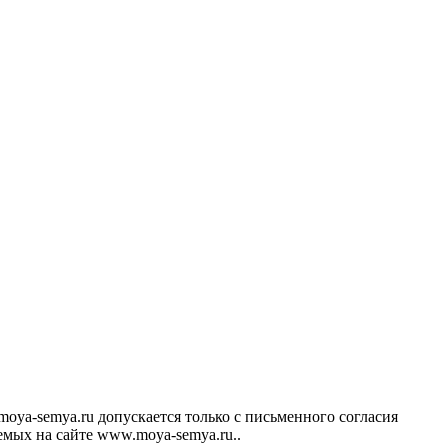
ya-semya.ru допускается только с письменного согласия
аемых на сайте www.moya-semya.ru..