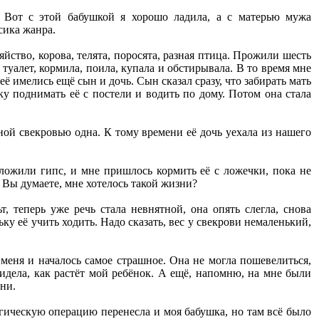
 Вот с этой бабушкой я хорошо ладила, а с матерью мужа
сика жанра.
ство, корова, телята, поросята, разная птица. Прожили шесть
 туалет, кормила, поила, купала и обстирывала. В то время мне
неё имелись ещё сын и дочь. Сын сказал сразу, что забирать мать
ку поднимать её с постели и водить по дому. Потом она стала
ной свекровью одна. К тому времени её дочь уехала из нашего
аложили гипс, и мне пришлось кормить её с ложечки, пока не
. Вы думаете, мне хотелось такой жизни?
, теперь уже речь стала невнятной, она опять слегла, снова
ку её учить ходить. Надо сказать, вес у свекрови немаленький,
 меня и началось самое страшное. Она не могла пошевелиться,
видела, как растёт мой ребёнок. А ещё, напомню, на мне были
зни.
гическую операцию перенесла и моя бабушка, но там всё было