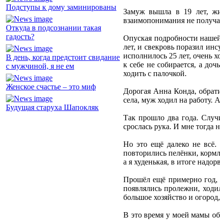
Подступы к дому заминированы
Замуж вышла в 19 лет, жи
взаимопонимания не получало
Откуда в подсознании такая
гадость?
Опуская подробности нашей 
лет, и свекровь поразил инс
исполнилось 25 лет, очень хо
В день, когда предстоит свидание
к себе не собирается, а до
с мужчиной, я не ем
ходить с палочкой.
Женское счастье – это миф
Дорогая Анна Конда, обрати
села, муж ходил на работу. 
Будущая старуха Шапокляк
Так прошло два года. Случи
срослась рука. И мне тогда 
Но это ещё далеко не всё. 
повторились пелёнки, кормле
а я худенькая, в итоге надор
Прошёл ещё примерно год, о
появлялись пролежни, ходил
большое хозяйство и огород,
В это время у моей мамы об