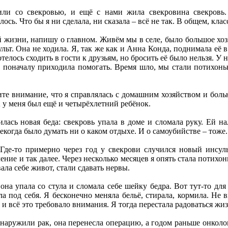
ли со свекровью, и ещё с нами жила свекровина свекровь.
сь. Что бы я ни сделала, ни сказала – всё не так. В общем, клас
жизни, напишу о главном. Живём мы в селе, было большое хозяй
ульт. Она не ходила. Я, так же как и Анна Конда, поднимала её в
телось сходить в гости к друзьям, но бросить её было нельзя. У 
чь поначалу приходила помогать. Время шло, мы стали потихонь
те внимание, что я справлялась с домашним хозяйством и боль
А у меня был ещё и четырёхлетний ребёнок.
лась новая беда: свекровь упала в доме и сломала руку. Ей н
некогда было думать ни о каком отдыхе. И о самоубийстве – тоже
Где-то примерно через год у свекрови случился новый инсульт
ние и так далее. Через несколько месяцев я опять стала потихонь
вала себе живот, стали сдавать нервы.
на упала со стула и сломала себе шейку бедра. Вот тут-то для
а под себя. Я бесконечно меняла бельё, стирала, кормила. Не 
 и всё это требовало внимания. Я тогда перестала радоваться жи
наружили рак, она перенесла операцию, а годом раньше онколо