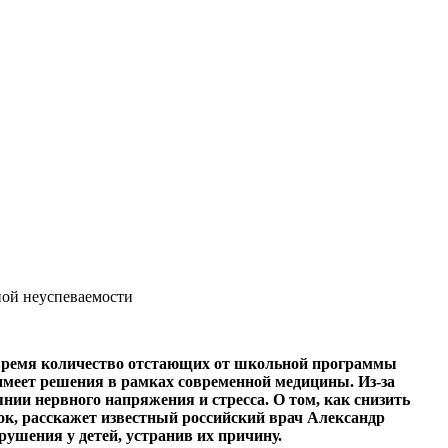
ной неуспеваемости
е время количество отстающих от школьной программы
 имеет решения в рамках современной медицины. Из-за
нии нервного напряжения и стресса. О том, как снизить
ток, расскажет известный российский врач Александр
шения у детей, устранив их причину.