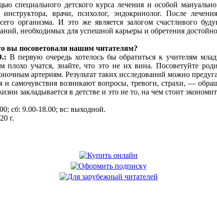
щью специального детского курса лечения и особой мануальн
 инструктора, врачи, психолог, эндокринолог. После лечени
всего организма. И это же является залогом счастливого бу
наний, необходимых для успешной карьеры и обретения достойно
то вы посоветовали нашим читателям?
.:
В первую очередь хотелось бы обратиться к учителям младш
 плохо учатся, знайте, что это не их вина. Посоветуйте роди
оночным артериям. Результат таких исследований можно предугад
я и самочувствия возникают вопросы, тревоги, страхи, — обра
зни закладывается в детстве и это не то, на чем стоит экономит
00; сб: 9.00-18.00; вс: выходной.
20 г.