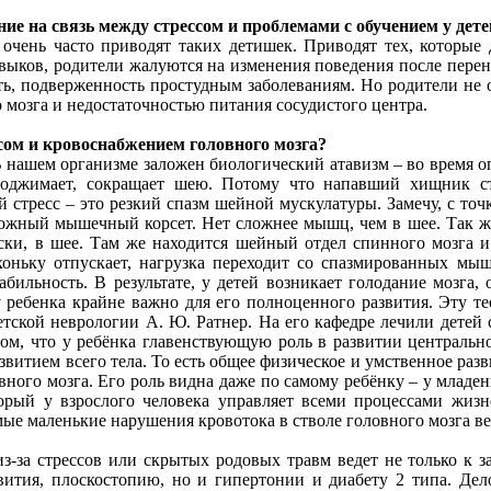
е на связь между стрессом и проблемами с обучением у дете
 очень часто приводят таких детишек. Приводят тех, которые
ков, родители жалуются на изменения поведения после перенес
ь, подверженность простудным заболеваниям. Но родители не ос
мозга и недостаточностью питания сосудистого центра.
сом и кровоснабжением головного мозга?
 нашем организме заложен биологический атавизм – во время оп
оджимает, сокращает шею. Потому что напавший хищник стр
 стресс – это резкий спазм шейной мускулатуры. Замечу, с то
ожный мышечный корсет. Нет сложнее мышц, чем в шее. Так же
ески, в шее. Там же находится шейный отдел спинного мозга 
ихоньку отпускает, нагрузка переходит со спазмированных мыш
абильность. В результате, у детей возникает голодание мозга
у ребенка крайне важно для его полноценного развития. Эту т
детской неврологии А. Ю. Ратнер. На его кафедре лечили дете
ом, что у ребёнка главенствующую роль в развитии центральн
звитием всего тела. То есть общее физическое и умственное раз
вного мозга. Его роль видна даже по самому ребёнку – у младен
торый у взрослого человека управляет всеми процессами жизне
мые маленькие нарушения кровотока в стволе головного мозга ве
з-за стрессов или скрытых родовых травм ведет не только к з
вития, плоскостопию, но и гипертонии и диабету 2 типа. Дело