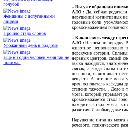
голубой
– Вы уже обращали внимани
А.Ю.:
Да, сейчас родители
Женщины с испуганными
нарушений когнитивных навы
лицами
головные боли, утомляемост
кровоснабжением головного 
Прошло стадо слонов
– Какая связь между стрес
А.Ю.:
Начнем по порядку. В
Урожайный день в роддоме
животное непроизвольно п
перекусив артерии. Сильный
Ещё ни один человек меня так не
нервных центров, самый сл
понимал
языка находятся, анатомич
связок, а когда спазм пот
позвонки, и возникает нест
веществ. А питание мозга 
врач, основатель кафедры 
степени тяжести… Дело в т
мозга, который управляет ра
кровоснабжается ствол голо
находится ствол мозга, ко
развития. И любые, даже са
Нарушение питания мозга и
речевого, психического раз