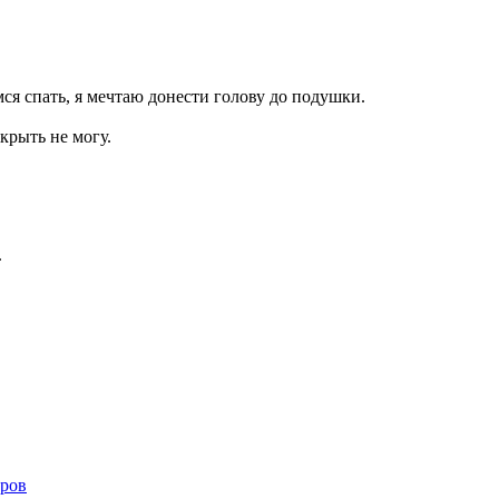
ся спать, я мечтаю донести голову до подушки.
ткрыть не могу.
.
ров