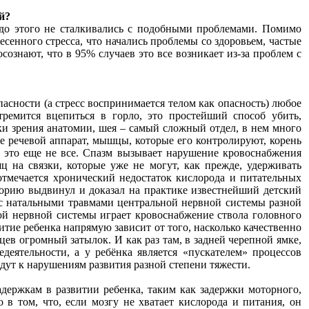
й?
 до этого не сталкивались с подобными проблемами. Помимо
енного стресса, что начались проблемы со здоровьем, частые
ознают, что в 95% случаев это все возникает из-за проблем с
асности (а стресс воспринимается телом как опасность) любое
емится вцепиться в горло, это простейший способ убить,
чки зрения анатомии, шея – самый сложный отдел, в нем много
 речевой аппарат, мышцы, которые его контролируют, корень
и это еще не все. Спазм вызывает нарушение кровоснабжения
ц на связки, которые уже не могут, как прежде, удерживать
, отмечается хронический недостаток кислорода и питательных
еорию выдвинул и доказал на практике известнейший детский
й с натальными травмами центральной нервной системы разной
ой нервной системы играет кровоснабжение ствола головного
витие ребенка напрямую зависит от того, насколько качественно
цев огромный затылок. И как раз там, в задней черепной ямке,
деятельности, а у ребёнка является «пускателем» процессов
дут к нарушениям развития разной степени тяжести.
адержкам в развитии ребенка, таким как задержки моторного,
 в том, что, если мозгу не хватает кислорода и питания, он