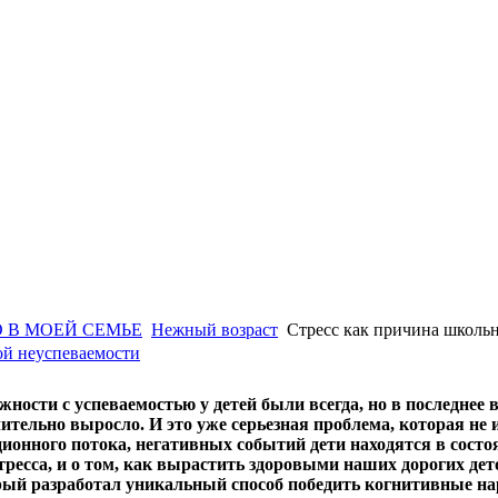
 В МОЕЙ СЕМЬЕ
Нежный возраст
Стресс как причина школь
ой неуспеваемости
жности с успеваемостью у детей были всегда, но в последне
чительно выросло. И это уже серьезная проблема, которая не
нного потока, негативных событий дети находятся в состоя
тресса, и о том, как вырастить здоровыми наших дорогих де
 разработал уникальный способ победить когнитивные нару