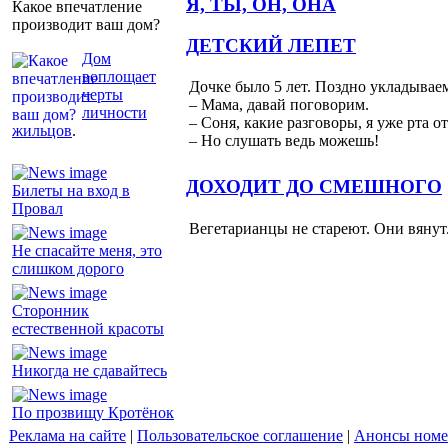
Я, ТЫ, ОН, ОНА
Какое впечатление
производит ваш дом?
ДЕТСКИЙ ЛЕПЕТ
Дом
воплощает
Дочке было 5 лет. Поздно укладываем
черты
– Мама, давай поговорим.
личности
– Соня, какие разговоры, я уже рта о
жильцов
.
– Но слушать ведь можешь!
ДОХОДИТ ДО СМЕШНОГО
Билеты на вход в
Провал
Вегетарианцы не стареют. Они вянут
Не спасайте меня, это
слишком дорого
Сторонник
естественной красоты
Никогда не сдавайтесь
По прозвищу Кротёнок
Реклама на сайте
|
Пользовательское соглашение
|
Анонсы номе