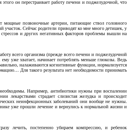
я этого он перестраивает работу печени и поджелудочной, что
ят мощные позвоночные артерии, питающие ствол головного
ый участок. Сейчас родители приводят ко мне много детишек, у
и стрессов и других негативных факторов проблемы вышли на
работу всего организма (прежде всего печени и поджелудочной
а ему уже хватает, начинает потреблять меньше глюкозы. Ведь
правильно, налаживаются когнитивные функции, нормализуется
ормацию… Для такого результата нет необходимости принимать
и необходимы. Например, антибиотики нужны при воспалении
нии лекарствами страдает слизистая желудка и происходит
онических неинфекционных заболеваний они вообще не нужны.
инике уже прошли лечение и вернулись к нормальной жизни и
разу лечить, постепенно убираем компрессию, и ребенок