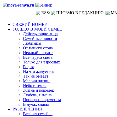
RSS:
ПИСЬМО В РЕДАКЦИЮ:
МЫ
СВЕЖИЙ НОМЕР
ТОЛЬКО В МОЕЙ СЕМЬЕ
Действующие лица
Семейные новости
Любимцы
От нашего стола
Нежный возраст
Все чудеса света
Только для взрослых
Родня
На что жалуетесь
Так не бывает
Мелочи жизни
Небо и земля
Жизнь и кошелёк
Любовь, измена
Проверено временем
В лучах славы
РАЗВЛЕЧЕНИЯ
Весёлая семейка