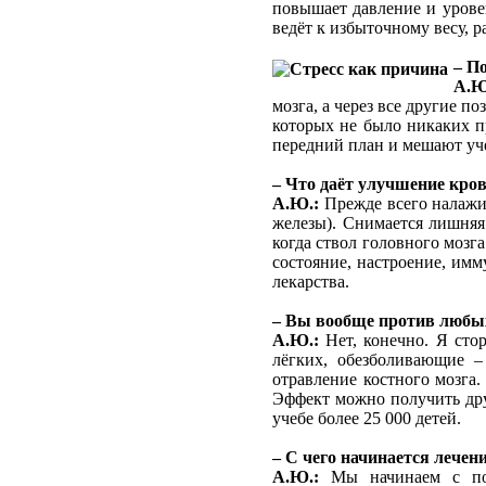
повышает давление и уровен
ведёт к избыточному весу, 
– П
А.Ю
мозга, а через все другие 
которых не было никаких п
передний план и мешают уч
– Что даёт улучшение кро
А.Ю.:
Прежде всего налажив
железы). Снимается лишняя 
когда ствол головного мозг
состояние, настроение, им
лекарства.
– Вы вообще против любы
А.Ю.:
Нет, конечно. Я сто
лёгких, обезболивающие –
отравление костного мозга
Эффект можно получить дру
учебе более 25 000 детей.
– С чего начинается лечен
А.Ю.:
Мы начинаем с пост