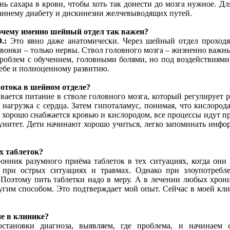
ь сахара в крови, чтобы хоть так донести до мозга нужное. Дл
раннему диабету и дискинезии желчевыводящих путей.
очему именно шейный отдел так важен?
.:
Это явно даже анатомически. Через шейный отдел проход
позвонки – только нервы. Ствол головного мозга – жизненно важн
роблем с обучением, головными болями, но под воздействиям
ебе и полноценному развитию.
вотока в шейном отделе?
ается питание в стволе головного мозга, который регулирует 
нагрузка с сердца. Затем гипоталамус, понимая, что кислород
а хорошо снабжается кровью и кислородом, все процессы идут 
мунитет. Дети начинают хорошо учиться, легко запоминать инф
х таблеток?
ронник разумного приёма таблеток в тех ситуациях, когда он
 при острых ситуациях и травмах. Однако при злоупотребле
. Поэтому пить таблетки надо в меру. А в лечении любых хр
гим способом. Это подтверждает мой опыт. Сейчас в моей кл
ие в клинике?
ановки диагноза, выявляем, где проблема, и начинаем с