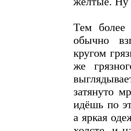
жёлтые. Ну 
Тем более
обычно вз
кругом гря
же грязно
выглядывае
затянуто м
идёшь по э
а яркая оде
холсте, и 