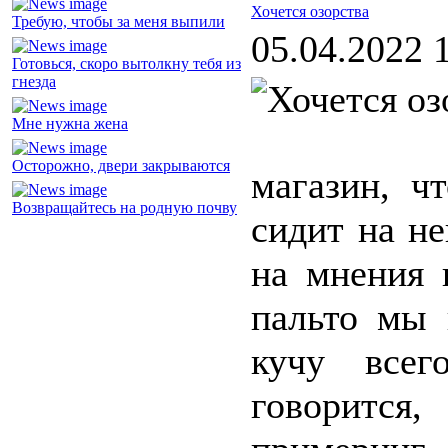
Хочется озорства
Требую, чтобы за меня выпили
05.04.2022 
Готовься, скоро вытолкну тебя из
гнезда
Мне нужна жена
Осторожно, двери закрываются
магазин, ч
Возвращайтесь на родную почву
сидит на не
на мнения 
пальто мы 
кучу всег
говорится