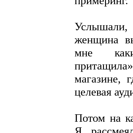
примеринг.
Услышали
женщина вы
мне как
притащил
магазине, 
целевая ауди
Потом на к
Я рассмея