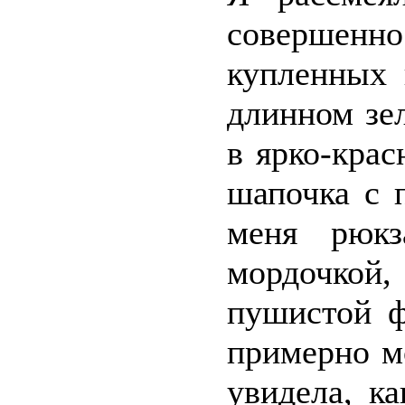
совершенно
купленных 
длинном зе
в ярко-крас
шапочка с 
меня рюк
мордочкой,
пушистой ф
примерно мо
увидела, к