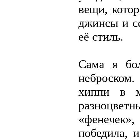
вещи, кото
джинсы и с
её стиль.
Сама я бо
неброском.
хиппи в м
разноцве
«фенечек»
победила, 