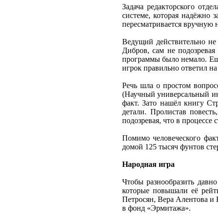
Задача редакторского отде
системе, которая надёжно з
пересматривается вручную н
Ведущий действительно не 
Дибров, сам не подозревая
программы было немало. Ещё
игрок правильно ответил на 
Речь шла о простом вопрос
(Научный универсальный ин
факт. Зато нашёл книгу Ст
детали. Пролистав повест
подозревая, что в процессе
Помимо человеческого факт
домой 125 тысяч фунтов сте
Народная игра
Чтобы разнообразить давно
которые повышали её рейт
Петросян, Вера Алентова и
в фонд «Эрмитажа».