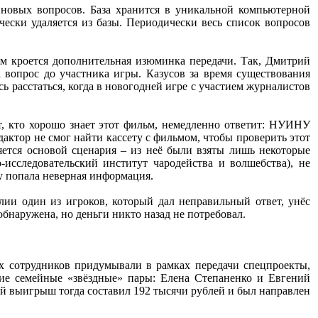
т новых вопросов. База хранится в уникальной компьютерной
чески удаляется из базы. Периодически весь список вопросов
ом кроется дополнительная изюминка передачи. Так, Дмитрий
 вопрос до участника игры. Казусов за время существования
 расстаться, когда в новогодней игре с участием журналистов
т, кто хорошо знает этот фильм, немедленно ответит: НУИНУ
ктор не смог найти кассету с фильмом, чтобы проверить этот
яется основой сценария – из неё были взяты лишь некоторые
исследовательский институт чародейства и волшебства), не
зу попала неверная информация.
лии один из игроков, который дал неправильный ответ, унёс
бнаружена, но деньги никто назад не потребовал.
их сотрудников придумывали в рамках передачи спецпроекты,
ие семейные «звёздные» пары: Елена Степаненко и Евгений
 выигрыш тогда составил 192 тысячи рублей и был направлен