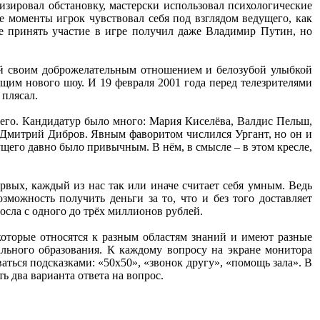
зировал обстановку, мастерски использовал психологические
 моменты игрок чувствовал себя под взглядом ведущего, как
е принять участие в игре получил даже Владимир Путин, но
й своим доброжелательным отношением и белозубой улыбкой
ущим нового шоу. И 19 февраля 2001 года перед телезрителями
 плясал.
щего. Кандидатур было много: Мария Киселёва, Валдис Пельш,
и Дмитрий Дибров. Явным фаворитом числился Ургант, но он и
ущего давно было привычным. В нём, в смысле – в этом кресле,
ервых, каждый из нас так или иначе считает себя умным. Ведь
озможность получить деньги за то, что и без того доставляет
осла с одного до трёх миллионов рублей.
которые относятся к разным областям знаний и имеют разные
льного образования. К каждому вопросу на экране монитора
ться подсказками: «50х50», «звонок другу», «помощь зала». В
ь два варианта ответа на вопрос.