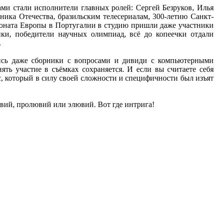
ами стали исполнители главных ролей: Сергей Безруков, Илья
ка Отечества, бразильским телесериалам, 300-летию Санкт-
ионата Европы в Португалии в студию пришли даже участники
ки, победители научных олимпиад, всё до копеечки отдали
.
лись даже сборники с вопросами и дивиди с компьютерными
ть участие в съёмках сохраняется. И если вы считаете себя
, который в силу своей сложности и специфичности был изъят
ювий, пролювий или элювий. Вот где интрига!