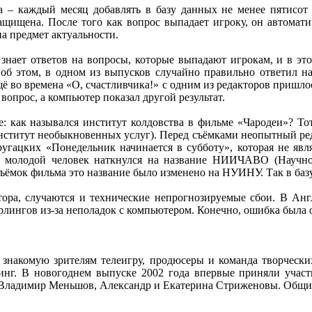
ла – каждый месяц добавлять в базу данных не менее пятисо
ащищена. После того как вопрос выпадает игроку, он автомати
а предмет актуальности.
знает ответов на вопросы, которые выпадают игрокам, и в эт
 об этом, в одном из выпусков случайно правильно ответил на
 во времена «О, счастливчика!» с одним из редакторов пришлось
вопрос, а компьютер показал другой результат.
е: как назывался институт колдовства в фильме «Чародеи»? То
ститут необыкновенных услуг). Перед съёмками неопытный реда
ругацких «Понедельник начинается в субботу», которая не явл
ь, молодой человек наткнулся на название НИИЧАВО (Научно-
 съёмок фильма это название было изменено на НУИНУ. Так в ба
ора, случаются и технические непрогнозируемые сбои. В Анг
рлингов из-за неполадок с компьютером. Конечно, ошибка была о
 знакомую зрителям телеигру, продюсеры и команда творческ
инг. В новогоднем выпуске 2002 года впервые приняли участ
 Владимир Меньшов, Александр и Екатерина Стриженовы. Общий