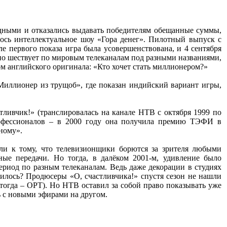
дными и отказались выдавать победителям обещанные суммы,
лось интеллектуальное шоу «Гора денег». Пилотный выпуск с
ле первого показа игра была усовершенствована, и 4 сентября
ьно шествует по мировым телеканалам под разными названиями,
ом английского оригинала: «Кто хочет стать миллионером?»
иллионер из трущоб», где показан индийский вариант игры,
стливчик!» (транслировалась на канале НТВ с октября 1999 по
офессионалов – в 2000 году она получила премию ТЭФИ в
ному».
ли к тому, что телевизионщики борются за зрителя любыми
ые передачи. Но тогда, в далёком 2001-м, удивление было
ериод по разным телеканалам. Ведь даже декорации в студиях
чилось? Продюсеры «О, счастливчика!» спустя сезон не нашли
огда – ОРТ). Но НТВ оставил за собой право показывать уже
ь с новыми эфирами на другом.