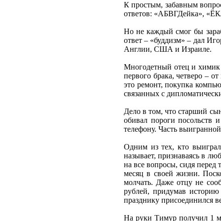
К простым, забавным вопрос
ответов: «АБВГДейка», «ЁК
Но не каждый смог бы зара
ответ – «буддизм» – дал Иг
Англии, США и Израиле.
Многодетный отец и химик и
первого брака, четверо – о
это ремонт, покупка компь
связанных с дипломатическ
Дело в том, что старший сы
обивал пороги посольств и
телефону. Часть выигранной
Одним из тех, кто выиграл
называет, признаваясь в лю
на все вопросы, сидя перед
месяц в своей жизни. Поск
молчать. Даже отцу не соо
рублей, придумав историю 
празднику присоединился ве
На руки Тимур получил 1 м