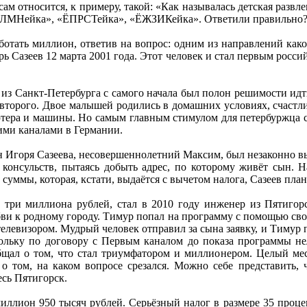
ам относится, к примеру, такой: «Как называлась детская разв
ЛМНейка», «ЁПРСТейка», «ЁЖЗИКейка». Ответили правильно? В
ботать миллион, ответив на вопрос: одним из направлений как
орь Сазеев 12 марта 2001 года. Этот человек и стал первым рос
з Санкт-Петербурга с самого начала был полон решимости идти
т второго. Двое малышей родились в домашних условиях, счаст
ютера и машины. Но самым главным стимулом для петербуржца с
ими каналами в Германии.
н Игоря Сазеева, несовершеннолетний Максим, был незаконно в
 консульств, пытаясь добыть адрес, по которому живёт сын. 
 суммы, которая, кстати, выдаётся с вычетом налога, Сазеев пла
 три миллиона рублей, стал в 2010 году инженер из Пятигор
бви к родному городу. Тимур попал на программу с помощью свое
 телевизором. Мудрый человек отправил за сына заявку, и Тимур
ольку по договору с Первым каналом до показа программы не
бщал о том, что стал триумфатором и миллионером. Целый ме
о том, на каком вопросе срезался. Можно себе представить,
сь Пятигорск.
иллион 950 тысяч рублей. Серьёзный налог в размере 35 проце