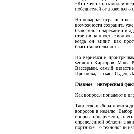
«Кто хочет стать миллионер
победителей от драконьего
Но коварная игра не тольк
возможности сохранить уже 
было много нареканий в ад
ответив на простые вопросы
когда он видит, как пр
благотворительность.
Но вернёмся к проигрышам
Филипп Киркоров, Маша Ра
Вассерман, самый известн
Проклова, Татьяна Судец, Л
Главное – интересный фак
Как вопросы попадают в игру
Таинство выбора происходи
вопросов в неделю. Выбор 
вопроса обнаружено, то его
определённой области знани
портнихе – о технологии из