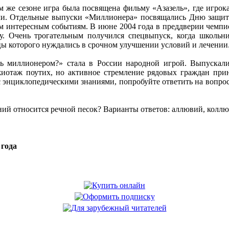
м же сезоне игра была посвящена фильму «Азазель», где игрок
и. Отдельные выпуски «Миллионера» посвящались Дню защитни
м интересным событиям. В июне 2004 года в преддверии чемп
у. Очень трогательным получился спецвыпуск, когда школьни
цы которого нуждались в срочном улучшении условий и лечении
ть миллионером?» стала в России народной игрой. Выпуска
иотаж поутих, но активное стремление рядовых граждан приня
 энциклопедическими знаниями, попробуйте ответить на вопрос
ний относится речной песок? Варианты ответов: аллювий, колл
 года