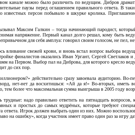
ом канале можно было различить по ведущим. Дибров драмати
ительные паузы перед оглашением правильного ответа. В такие
го известных персон побывало в шкурке кролика. Приглашени
ызывал Максим Галкин – тогда начинающий пародист, которы
 снимая напряжение. Первый канал долго решал, кому быть вед
епривычном для себя амплуа: говорил своим голосом, не пел, не
ось вливание свежей крови, и вновь встал вопрос выбора веду
 тройке финалистов оказались Иван Ургант, Сергей Светлаков 
рамм на Первом. Выбор пал на Диброва, для которого кресло вед
ит до сих пор.
миллионером?» действительно сразу завоевала аудиторию. Во-п
ворд, нет-нет да восхитишься: «Ай да я!» Во-вторых, иметь в
но, тем более что максимальная сумма выигрыша в 2005 году возр
ь трудные: надо правильно ответить на пятнадцать вопросов, 
авных и простых до самых мудрёных, которые требуют специа
а ответа. Игрок должен выбрать один из них. Можно воспользова
аво на ошибку», когда участник имеет право один раз за игру дат