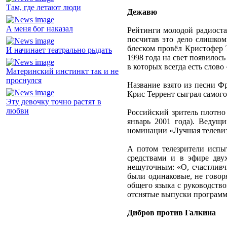
Там, где летают люди
Дежавю
А меня бог наказал
Рейтинги молодой радиоста
посчитав это дело слишком
блеском провёл Кристофер Т
И начинает театрально рыдать
1998 года на свет появилос
в которых всегда есть слов
Материнский инстинкт так и не
проснулся
Название взято из песни Ф
Крис Террент сыграл самого
Эту девочку точно растят в
любви
Российский зритель плотно 
январь 2001 года). Веду
номинации «Лучшая телевизи
А потом телезрители испы
средствами и в эфире дву
нешуточным: «О, счастливч
были одинаковые, не говор
общего языка с руководств
отснятые выпуски программы
Дибров против Галкина