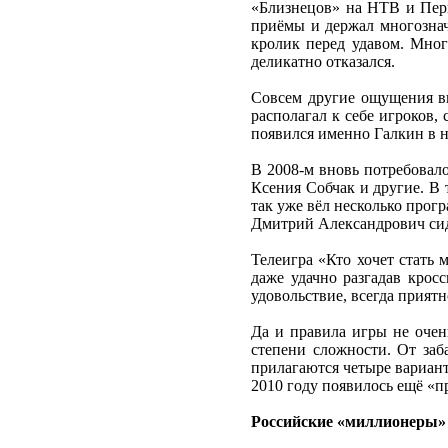
«Близнецов» на НТВ и Перв
приёмы и держал многознач
кролик перед удавом. Мно
деликатно отказался.
Совсем другие ощущения в
располагал к себе игроков,
появился именно Галкин в н
В 2008-м вновь потребовал
Ксения Собчак и другие. В
так уже вёл несколько прог
Дмитрий Александрович сид
Телеигра «Кто хочет стать 
даже удачно разгадав кросс
удовольствие, всегда прият
Да и правила игры не очен
степени сложности. От заб
прилагаются четыре вариант
2010 году появилось ещё «пр
Российские «миллионеры»