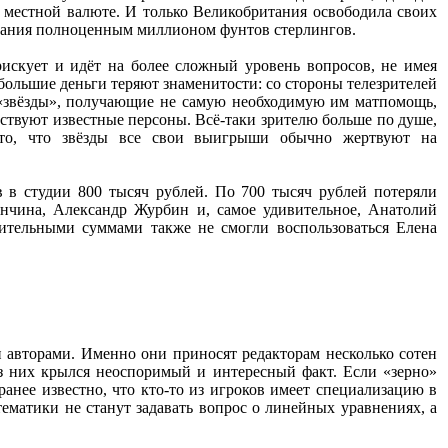
 в местной валюте. И только Великобритания освободила своих
адания полноценным миллионом фунтов стерлингов.
рискует и идёт на более сложный уровень вопросов, не имея
большие деньги теряют знаменитости: со стороны телезрителей
 «звёзды», получающие не самую необходимую им матпомощь,
утствуют известные персоны. Всё-таки зрителю больше по душе,
то, что звёзды все свои выигрыши обычно жертвуют на
в студии 800 тысяч рублей. По 700 тысяч рублей потеряли
чина, Александр Журбин и, самое удивительное, Анатолий
ительными суммами также не смогли воспользоваться Елена
 авторами. Именно они приносят редакторам несколько сотен
из них крылся неоспоримый и интересный факт. Если «зерно»
анее известно, что кто-то из игроков имеет специализацию в
ематики не станут задавать вопрос о линейных уравнениях, а