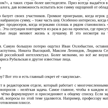
ом?», а таких стран более шестидесяти. Приз всегда выдаётся
 налога, дав возможность испытать всю гамму ощущений от обл
о балует своих участников. Громкие проигрыши, когда игрок 
набранную сумму, – тоже часть шоу. Особенно интересно, когда 
рес продюсеров, когда игроками сплошь и рядом становились
. Эта ситуация повторяется из раза в раз на проектах, где прис
остые люди меняют жизнь к лучшему. И это несмотря на 
. Самую большую потерю ощутил Иван Охлобыстин, оставив 
спутина, Никита Высоцкий, Максим Леонидов, Людмила Сен
ый российский интеллектуал. Более мелкими, но всё же внуш
ариса Рубальская и другие известные лица.
т
? Вот это и есть главный секрет её «закулисья».
т в редакторском отделе, который работает с многочисленными
вопросов – нелёгкая задача. Самое главное, чтобы в каждом 
 чётко формулируют и присоединяют к общему списку. Если зар
й, вопросы по этой теме удаляются. Например, профессору мат
готовления плиссе.