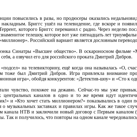
нции повысились в разы, но продюсеры оказались недальнови
 накладным. Бриггс ушёл на телевидение, где вскоре и появи
еррент, которого Бриггс переманил с радио. Через неделю пос
ь знаменитое телешоу, которое вот уже пятнадцать лет триумфал
о «миллионер». Российский вариант является дословным перевод
рэнка Синатры «Высшее общество». В оскароносном фильме «М
 себя, а озвучил его для российского проката Дмитрий Дибров.
«подсел» на телевикторину, ещё когда она называлась «О, сча
щим тоже был Дмитрий Дибров. Игра привлекла внимание пр
онная игра», обойдя конкурентов: «Детектив-шоу» и «Сто к од
тали чувство, похожее на дежавю. Сейчас-то мы уже привык
х центральных каналов в одно и то же время идут идентичн
ик!» и «Кто хочет стать миллионером?» показывались в один п
я о музыкальных заставках и правилах игры. Как же такое слу
ом канала НТВ и заключили новый договор с Первым каналом (т
. Так и получилось, что повторы на одном канале чередовалис