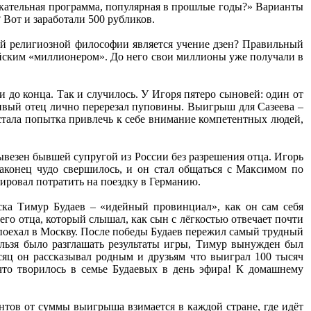
лекательная программа, популярная в прошлые годы?» Варианты
от и заработали 500 рубликов.
ой религиозной философии является учение дзен? Правильный
сийским «миллионером». До него свои миллионы уже получали в
 до конца. Так и случилось. У Игоря пятеро сыновей: один от
ливый отец лично перерезал пуповины. Выигрыш для Сазеева –
тала попытка привлечь к себе внимание компетентных людей,
ывезен бывшей супругой из России без разрешения отца. Игорь
Наконец чудо свершилось, и он стал общаться с Максимом по
нировал потратить на поездку в Германию.
ска Тимур Будаев – «идейный провинциал», как он сам себя
го отца, который слышал, как сын с лёгкостью отвечает почти
 поехал в Москву. После победы Будаев пережил самый трудный
льзя было разглашать результаты игры, Тимур вынужден был
сяц он рассказывал родным и друзьям что выиграл 100 тысяч
 что творилось в семье Будаевых в день эфира! К домашнему
нтов от суммы выигрыша взимается в каждой стране, где идёт