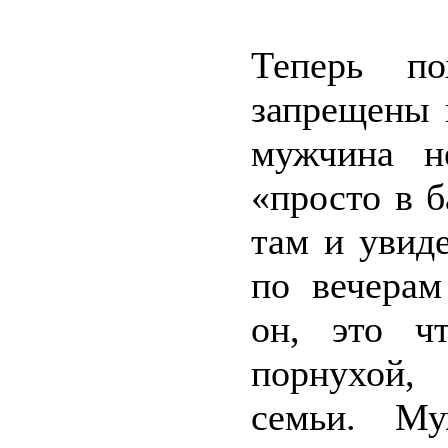
Теперь п
запрещены 
мужчина н
«просто в б
там и увид
по вечерам
он, это ч
порнухой,
семьи. Му