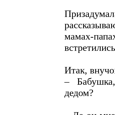
Призадума
рассказыва
мамах-папах
встретились
Итак, внучо
– Бабушка
дедом?