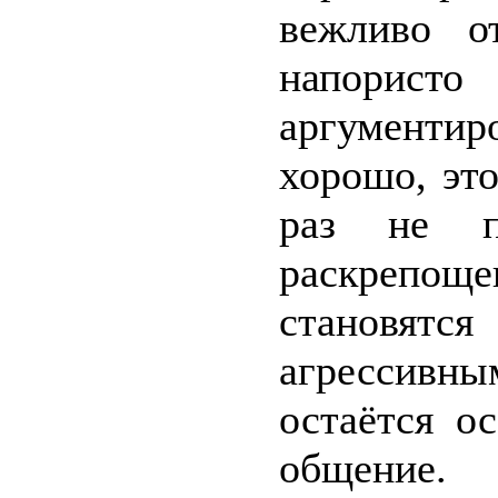
вежливо о
напорист
аргументи
хорошо, это
раз не по
раскрепоще
становят
агрессивны
остаётся о
общение.