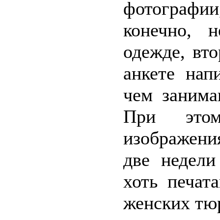
фотографи
конечно, 
одежде, вт
анкете нап
чем занима
При это
изображени
две недели
хоть печат
женских тю