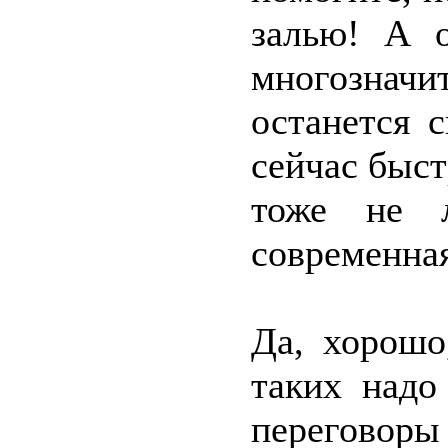
залью! А о
многозна
останется 
сейчас быст
тоже не л
современна
Да, хорошо
таких надо
переговор