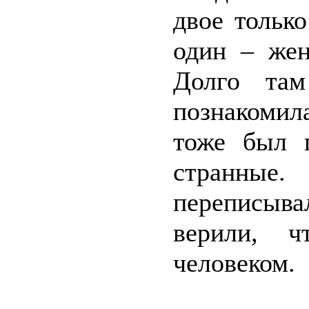
двое тольк
один – жен
Долго там
познакомила
тоже был 
странны
переписыва
верили, ч
человеком.