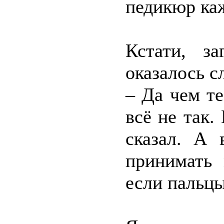
педикюр ка
Кстати, з
оказалось с
– Да чем т
всё не так.
сказал. А
принимать 
если пальц