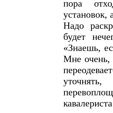
пора отхо
установок, 
Надо раскр
будет нече
«Знаешь, е
Мне очень,
переодева
уточнят
перевопл
кавалериста