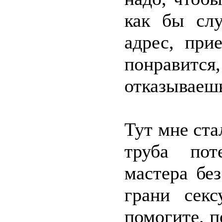
как бы сл
адрес, при
понрави
отказываешь
Тут мне стал
труба пот
мастера бе
грани секс
помогите, п