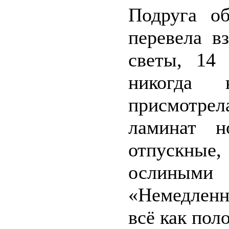
Подруга о
перевела в
светы, 14
никогда 
присмотрела
ламинат н
отпускны
ослиным
«Немедленн
всё как пол