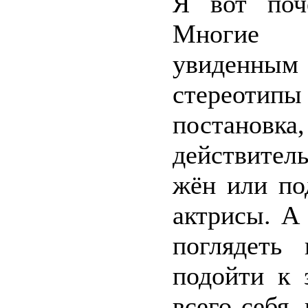
Я вот поч
Многие 
увиденн
стереотипы 
постановк
действител
жён или по
актрисы. А
поглядеть
подойти к 
всего себя,