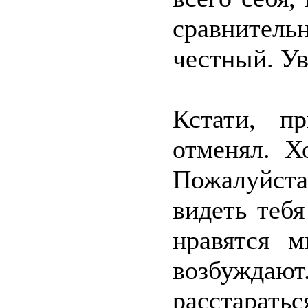
сравнител
честный. Ув
Кстати, п
отменял. Х
Пожалуйст
видеть тебя
нравятся 
возбуждаю
расстаратьс