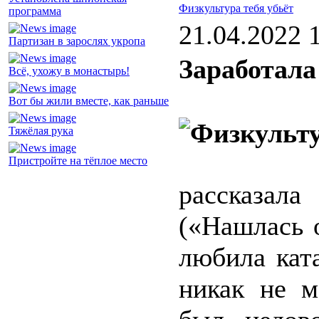
Физкультура тебя убьёт
программа
21.04.2022 
Партизан в зарослях укропа
Заработала
Всё, ухожу в монастырь!
Вот бы жили вместе, как раньше
Тяжёлая рука
Пристройте на тёплое место
рассказал
(«Нашлась 
любила кат
никак не м