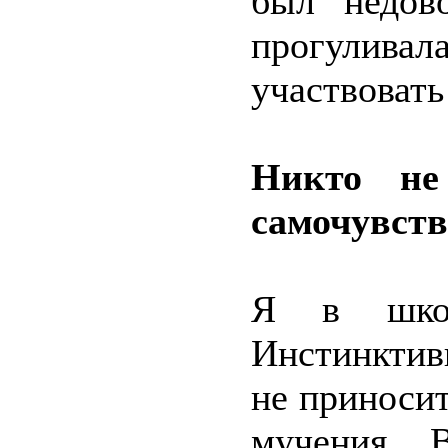
был недов
прогулива
участвовать
Никто не
самочувст
Я в школе
Инстинктив
не приносит
мучения. 