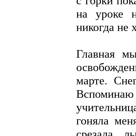
с горки пок
на уроке н
никогда не 
Главная м
освобожде
марте. Сне
Вспомин
учительни
гоняла мен
срезала л