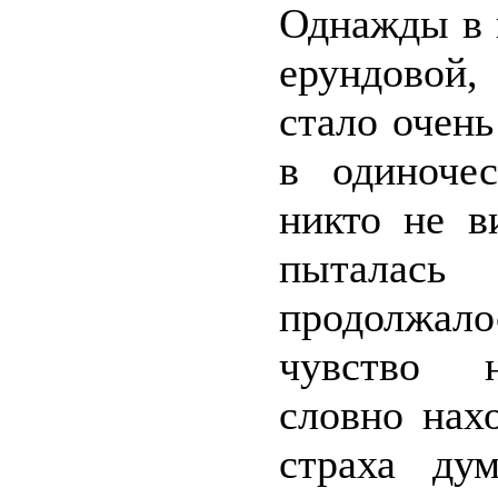
Однажды в 
ерундовой,
стало очень
в одиночес
никто не в
пыталась
продолжал
чувство н
словно нах
страха ду