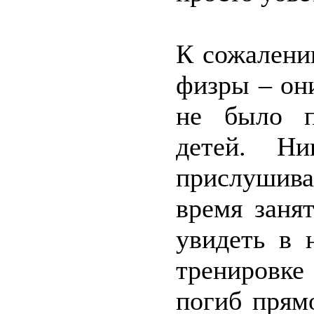
К сожалени
физры – он
не было п
детей. Ни
прислушива
время заня
увидеть в 
тренировке
погиб прям