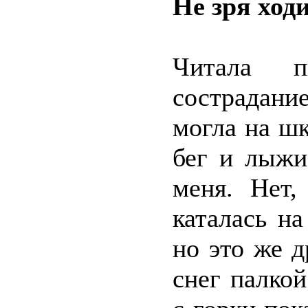
Не зря ход
Читала 
сострадани
могла на ш
бег и лыжи
меня. Нет,
каталась н
но это же д
снег палкой