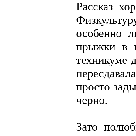
Рассказ хо
Физкультур
особенно л
прыжки в в
техникуме 
пересдавал
просто зады
черно.
Зато полюб