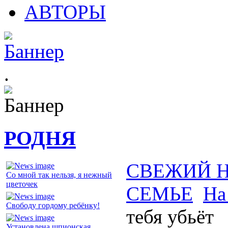
АВТОРЫ
.
РОДНЯ
СВЕЖИЙ 
Со мной так нельзя, я нежный
цветочек
СЕМЬЕ
На
Свободу гордому ребёнку!
тебя убьёт
Установлена шпионская