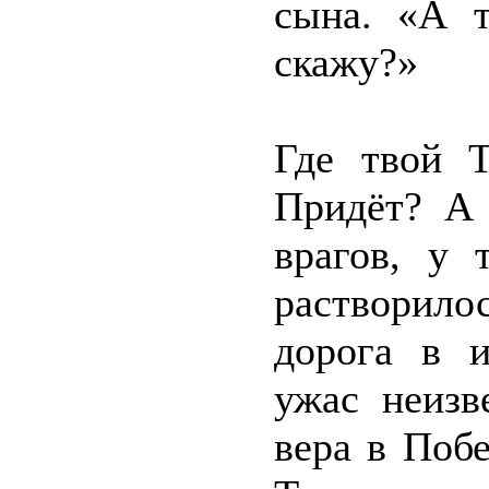
сына. «А 
скажу?»
Где твой 
Придёт? А 
врагов, у 
растворило
дорога в и
ужас неизв
вера в Побе