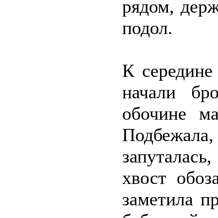
рядом, держ
подол.
К середине
начали бр
обочине ма
Подбежала,
запуталась,
хвост обоз
заметила п