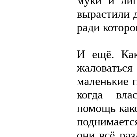
муки и лиш
вырастили 
ради которо
И ещё. Как
жаловаться
маленькие 
когда вла
помощь как
поднимаетс
они всё раз