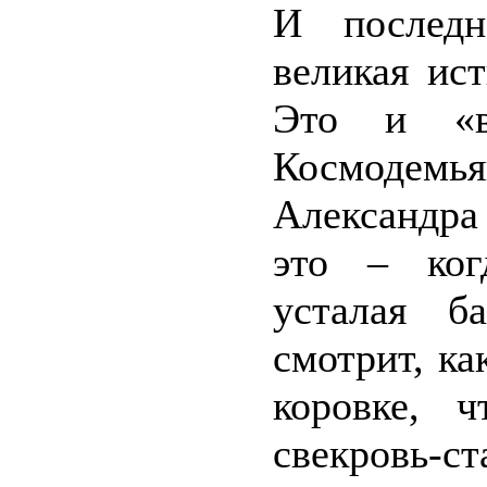
И последн
великая ис
Это и «в
Космоде
Александра
это – ког
усталая б
смотрит, ка
коровке, 
свекровь-с