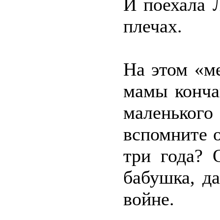
И поехала 
плечах.
На этом «м
мамы конча
маленько
вспомните о
три года? 
бабушка, д
войне.