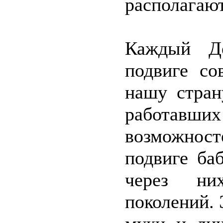
располагают
Каждый Д
подвиге со
нашу стран
работавши
возможнос
подвиге ба
через н
поколений. 