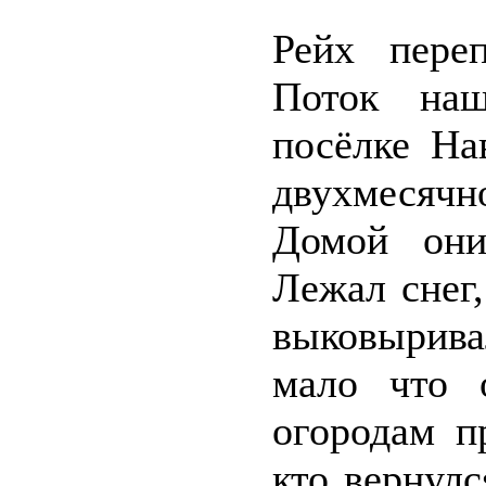
Рейх пере
Поток наш
посёлке На
двухмесячн
Домой они
Лежал снег,
выковырива
мало что 
огородам п
кто вернул