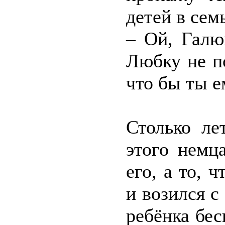
детей в сем
– Ой, Галю
Любку не п
что бы ты е
Столько ле
этого немц
его, а то, 
и возился с
ребёнка бес