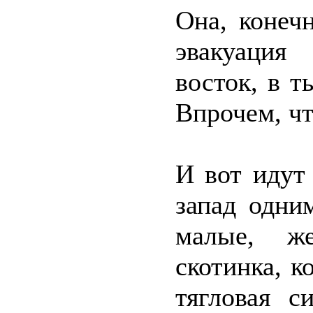
Она, конеч
эвакуация
восток, в т
Впрочем, чт
И вот идут
запад одни
малые, ж
скотинка, 
тягловая с