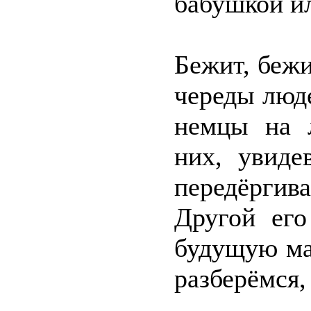
бабушкой и
Бежит, беж
череды люде
немцы на 
них, увиде
передёргив
Другой его
будущую ма
разберёмся,