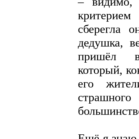
– видимо, 
критерием
сберегла о
дедушка, в
пришёл в
который, ко
его жите
страшног
большинство
Ещё я знаю,