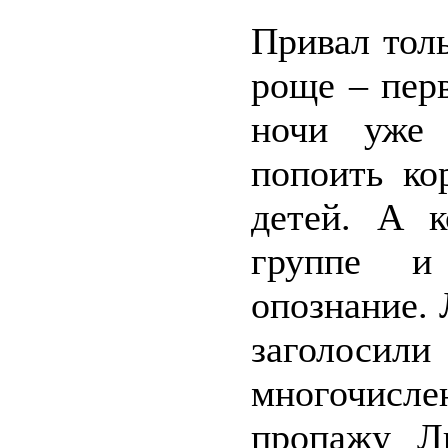
Привал тол
роще – пер
ночи уже 
попоить ко
детей. А 
группе и
опознание. 
заголос
многочисл
пропажу Л