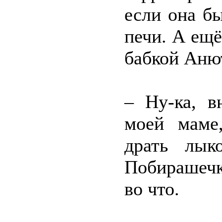
если она бы
печи. А ещё
бабкой Аню
– Ну-ка, в
моей маме
драть лык
Побирашечк
во что.