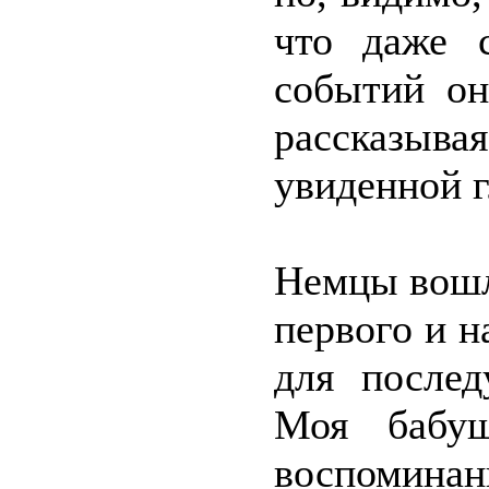
что даже с
событий он
рассказыв
увиденной г
Немцы вошл
первого и н
для после
Моя бабуш
воспоминан