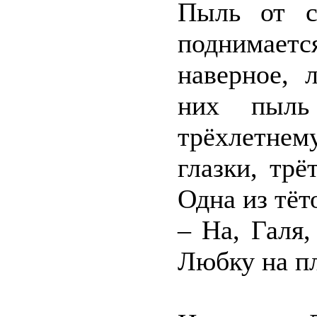
Пыль от с
поднимае
наверное, 
них пыль
трёхлетнем
глазки, трё
Одна из тёт
– На, Галя,
Любку на пл