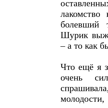
оставленны
лакомство 
болевший 
Шурик выжи
– а то как 
Что ещё я 
очень си
спрашива
молодости, 