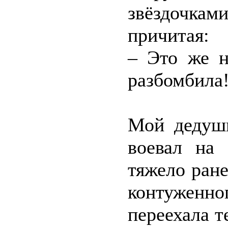
звёздочкам
причитая:
– Это же н
разбомбила
Мой дедушк
воевал на 
тяжело ране
контуженно
переехала т