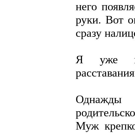
него появл
руки. Вот 
сразу налиц
Я уже на
расставания
Однажды 
родительск
Муж крепко