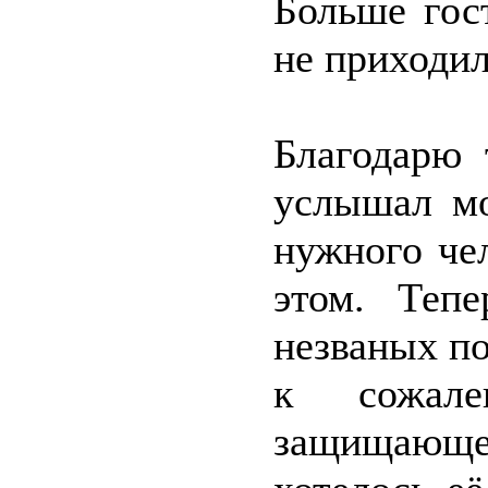
Больше гос
не приходил
Благодарю 
услышал мо
нужного чел
этом. Теп
незваных по
к сожал
защищающей