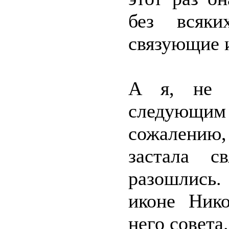
без всяки
связующие и
А я, не о
следующим 
сожалению,
застала с
разошлись.
иконе Нико
него совета.