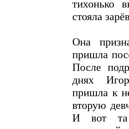
тихонько 
стояла зарё
Она призн
пришла посо
После подр
днях Игор
пришла к н
вторую девч
И вот та 