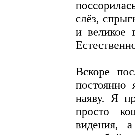
поссорилас
слёз, спры
и великое 
Естественно
Вскоре пос
постоянно 
наяву. Я п
просто ко
видения, 