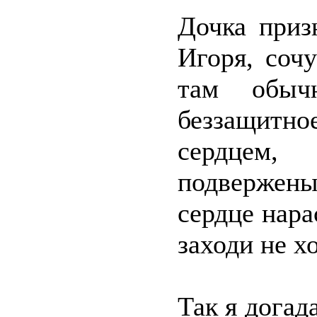
Дочка приз
Игоря, сочу
там обыч
беззащитн
сердцем,
подвержены
сердце нара
заходи не хо
Так я догад