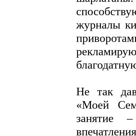
способству
журналы ки
приворо
рекламиру
благодатную
Не так да
«Моей Сем
занятие 
впечатлен