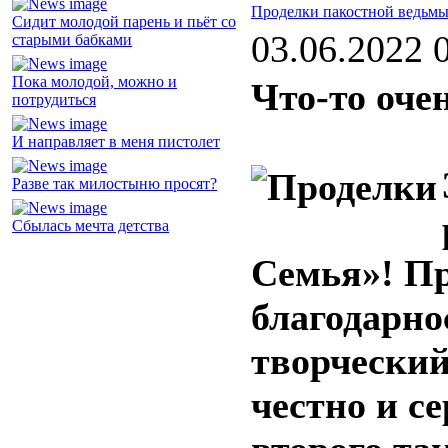
Проделки пакостной ведьм
Сидит молодой парень и пьёт со
03.06.2022 
старыми бабками
Пока молодой, можно и
Что-то оче
потрудиться
И направляет в меня пистолет
Разве так милостыню просят?
Сбылась мечта детства
Семья»! Пр
благодарно
творческий
честно и се