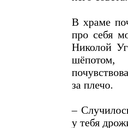
В храме по
про себя мо
Николой Уг
шёпотом
почувствов
за плечо.
– Случилось
у тебя дрож