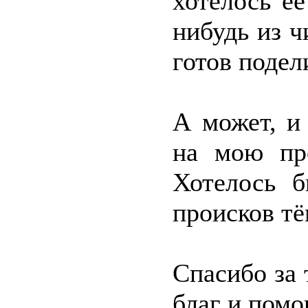
хотелось её
нибудь из ч
готов подел
А может, и
на мою про
Хотелось б
происков тё
Спасибо за
благ и пом