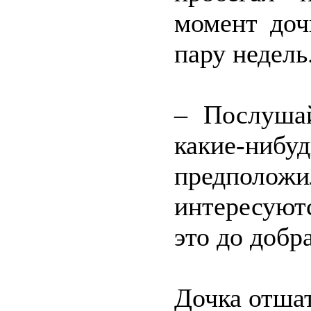
момент доч
пару недель
– Послушай
какие-ни
предположил
интересуют
это до добр
Дочка отшат