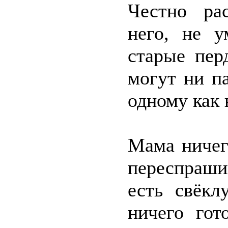
Честно рас
него, не у
старые пер
могут ни па
одному как 
Мама ничег
переспраши
есть свёкл
ничего гот