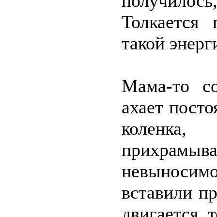
получило
Толкается 
такой энерг
Мама-то со
ахает посто
коленка,
прихрамы
невыносимо
вставили пр
двигается, т