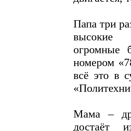
Папа три ра
высокие 
огромные б
номером «7
всё это в 
«Политехнич
Мама – др
достаёт 