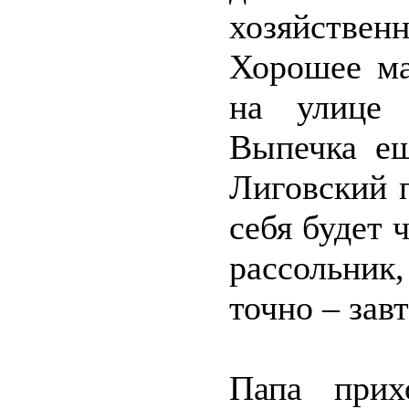
хозяйствен
Хорошее ма
на улице 
Выпечка ещ
Лиговский п
себя будет 
рассольник,
точно – завт
Папа прих