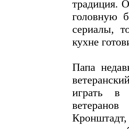
традиция. О
головную б
сериалы, т
кухне готов
Папа недав
ветерански
играть в
ветерано
Кронштадт,