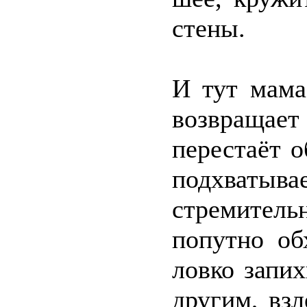
стены.
И тут мама
возвращае
перестаёт 
подхватыва
стремитель
попутно об
ловко запих
другим, вз