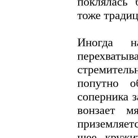
поклялась 
тоже традиц
Иногда н
перехват
стремитель
попутно о
соперника з
вонзает м
приземляет
шее, кружи