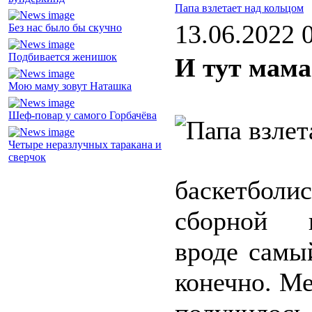
Папа взлетает над кольцом
13.06.2022 
Без нас было бы скучно
Подбивается женишок
И тут мама
Мою маму зовут Наташка
Шеф-повар у самого Горбачёва
Четыре неразлучных таракана и
сверчок
баскетболис
сборной в
вроде самы
конечно. М