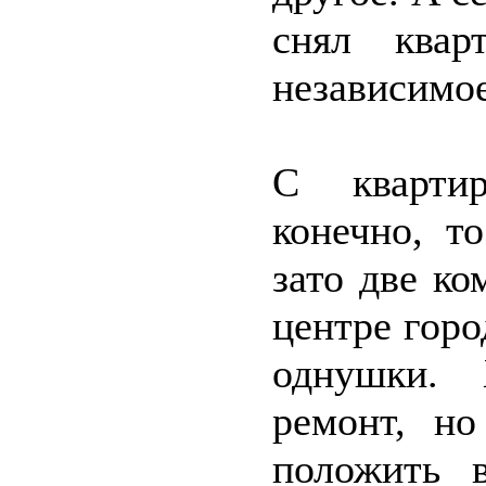
снял квар
независимо
С квартир
конечно, т
зато две к
центре горо
однушки. 
ремонт, но
положить 