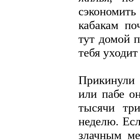
сэкономит
кабакам по
тут домой п
тебя уходит
Прикинули 
или пабе о
тысячи тр
неделю. Ес
злачным ме