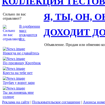
КОЛЛЕКЦИЯ ТЕСТО
Я, ТЫ, ОН, 
Сильно ли вас
отравляют?
В одобрении
ДОХОДИТ Д
масс
нуждаются
все.
Объявление. Продам или обменяю ков
Никогда не сдавайтесь
По прозвищу Кротёнок
Креста на тебе нет
Трубач у ворот зари
Ты заслоняешь мне
солнце
Реклама на сайте
|
Пользовательское соглашение
|
Анонсы номе