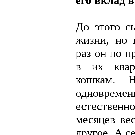
его вклад 
До этого с
жизни, но 
раз он по п
в их квар
кошкам.
одноврем
естествен
месяцев ве
другое. А с