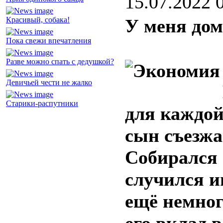
15.07.2022 
Красивый, собака!
У меня дом
Пока свежи впечатления
Разве можно спать с дедушкой?
Девичьей чести не жалко
Старики-распутники
для каждо
сын съезжа
Собирался 
случился и
ещё немног