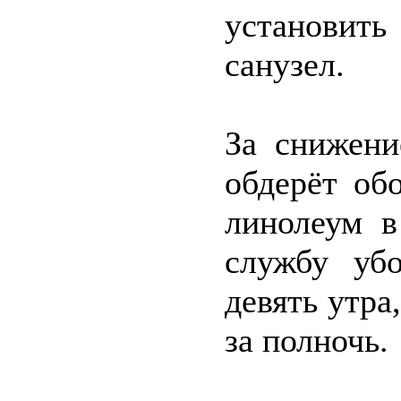
установит
санузел.
За снижени
обдерёт об
линолеум в
службу уб
девять утра
за полночь.