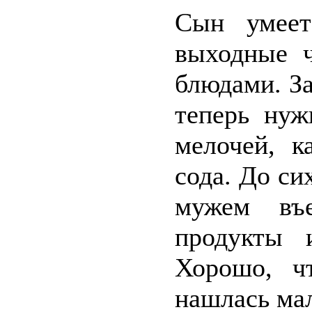
Сын умеет
выходные ч
блюдами. За
теперь нуж
мелочей, к
сода. До с
мужем въе
продукты 
Хорошо, ч
нашлась мал