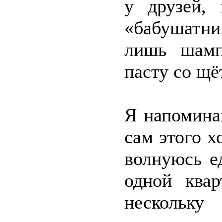
у друзей,
«бабушатни
лишь шамп
пасту со щё
Я напомина
сам этого 
волнуюсь е
одной ква
нескольк