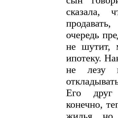
сын говор
сказала, 
продавать
очередь пр
не шутит, 
ипотеку. На
не лезу 
откладывать
Его друг 
конечно, те
жилья, но