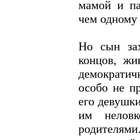
мамой и па
чем одному 
Но сын зах
концов, жи
демократич
особо не п
его девушки
им неловк
родителям