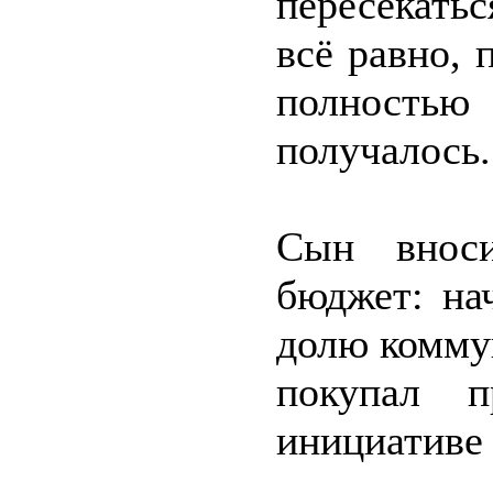
пересекатьс
всё равно, 
полност
получалось.
Сын внос
бюджет: на
долю коммун
покупал п
инициативе 