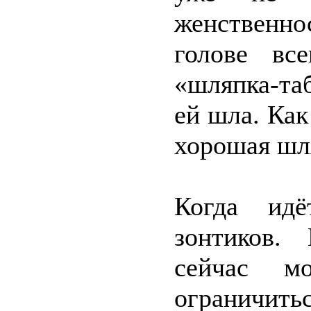
женственн
голове вс
«шляпка-та
ей шла. Ка
хорошая шл
Когда идё
зонтиков.
сейчас м
ограничить