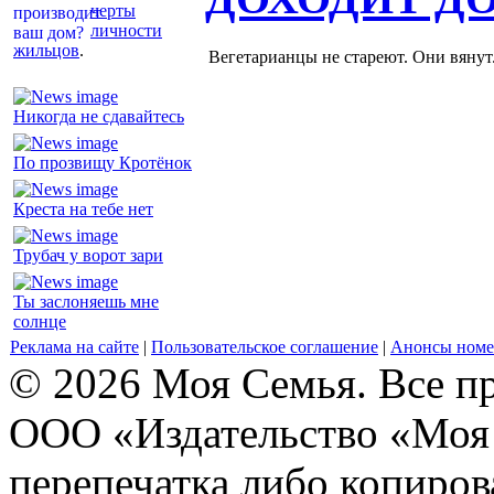
черты
личности
жильцов
.
Вегетарианцы не стареют. Они вянут
Никогда не сдавайтесь
По прозвищу Кротёнок
Креста на тебе нет
Трубач у ворот зари
Ты заслоняешь мне
солнце
Реклама на сайте
|
Пользовательское соглашение
|
Анонсы номе
© 2026 Моя Семья. Все п
ООО «Издательство «Моя 
перепечатка либо копиро