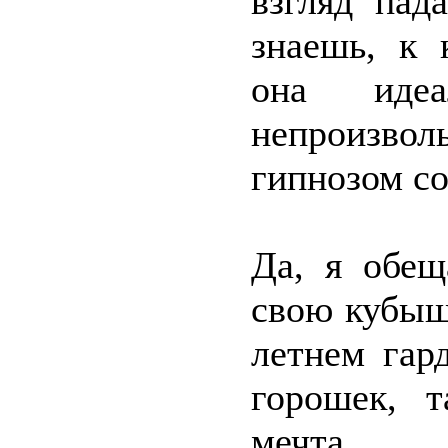
взгляд пад
знаешь, к 
она иде
непроизволь
гипнозом с
Да, я обещ
свою кубышк
летнем гар
горошек, 
мечта.