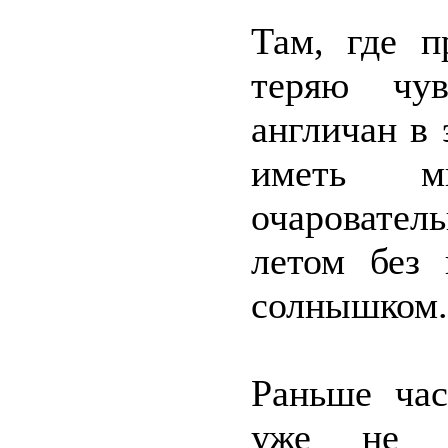
Там, где п
теряю чу
англичан в 
иметь м
очаровател
летом без
солнышком.
Раньше час
уже не м