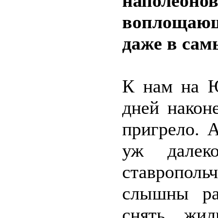
наполеонов
воплощающ
даже в сам
К нам на 
дней након
пригрело. 
уж далек
ставрополь
слышны ра
снять жил