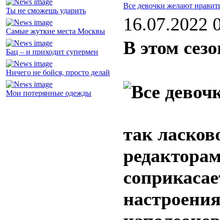
Все девочки желают нравит
Ты не сможешь ударить
16.07.2022 
Самые жуткие места Москвы
В этом сез
Бац – и приходит супермен
Ничего не бойся, просто делай
Мои потерянные одежды
так ласков
редакторам
соприкасае
настроения