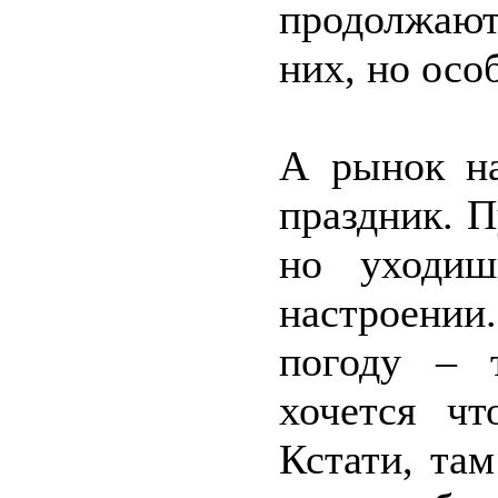
продолжают
них, но осо
А рынок на
праздник. П
но уходиш
настроени
погоду – 
хочется чт
Кстати, та