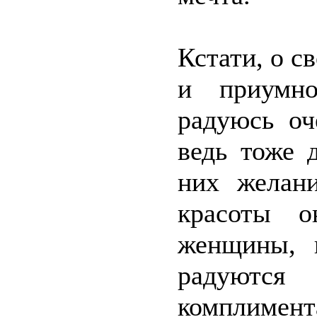
Кстати, о с
и приумн
радуюсь оч
ведь тоже 
них желани
красоты 
женщины, и
радуются
комплиме