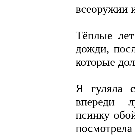
всеоружии и
Тёплые лет
дожди, пос
которые дол
Я гуляла с
впереди л
псинку обой
посмотрела