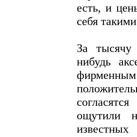
есть, и це
себя такими
За тысячу
нибудь акс
фирменны
положител
согласятс
ощутили н
известн