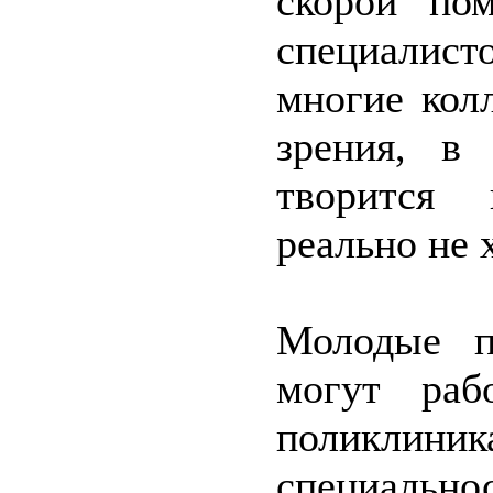
скорой по
специалист
многие кол
зрения, в
творится 
реально не 
Молодые п
могут раб
поликлин
специал