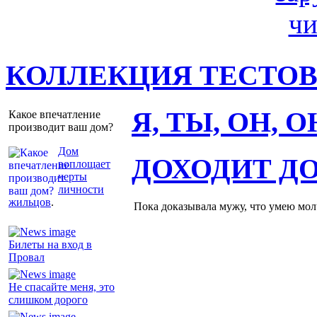
КОЛЛЕКЦИЯ ТЕСТО
Я, ТЫ, ОН, 
Какое впечатление
производит ваш дом?
Дом
ДОХОДИТ Д
воплощает
черты
личности
жильцов
.
Пока доказывала мужу, что умею молч
Билеты на вход в
Провал
Не спасайте меня, это
слишком дорого