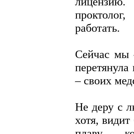
лицензию.
проктолог
работать.
Сейчас мы 
перетянула 
– своих мед
Не деру с л
хотя, видит
плаву, к