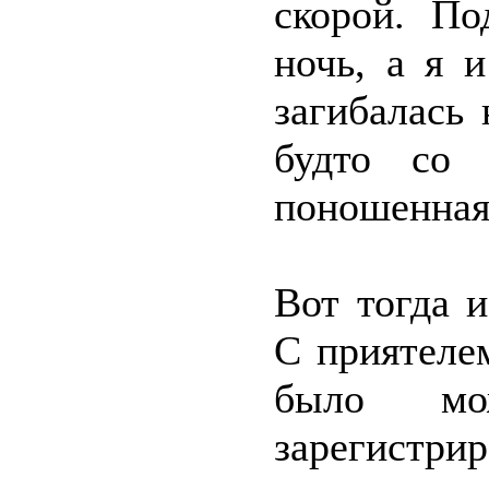
скорой. По
ночь, а я и
загибалась 
будто со 
поношенная
Вот тогда 
С приятеле
было мо
зарегистри