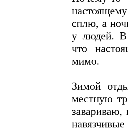
настоящему
сплю, а ноч
у людей. В
что настоя
мимо.
Зимой отд
местную тр
завариваю, 
навязчивы