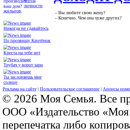
черты
личности
жильцов
.
– Вы любите свою жену?
– Конечно. Чем она хуже других?
Никогда не сдавайтесь
По прозвищу Кротёнок
Креста на тебе нет
Трубач у ворот зари
Ты заслоняешь мне
солнце
Реклама на сайте
|
Пользовательское соглашение
|
Анонсы номе
© 2026 Моя Семья. Все п
ООО «Издательство «Моя 
перепечатка либо копиро