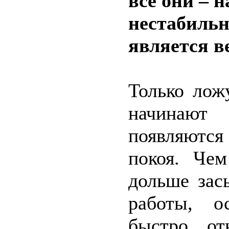
все они – 
нестабильн
является в
Только лож
начинают
появляютс
покоя. Че
дольше зас
работы, о
быстро от