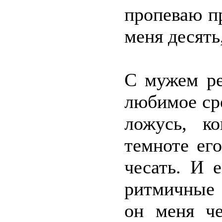
пропеваю п
меня десять
С мужем ре
любимое ср
ложусь, к
темноте ег
чесать. И 
ритмичные 
он меня че