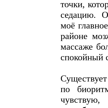
точки, кот
седацию. 
моё главно
районе моз
массаже бол
спокойный 
Существует
по биорит
чувству