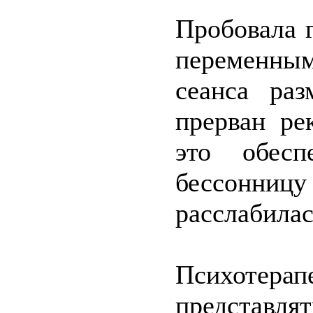
Пробовала г
переменным
сеанса ра
прерван ре
это обесп
бессонницу
расслабилас
Психотерапе
представля