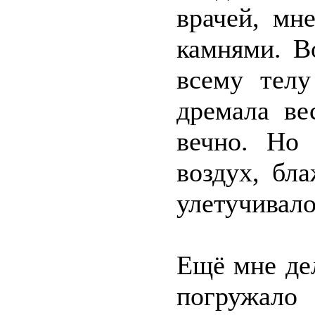
врачей, мн
камнями. В
всему телу
дремала ве
вечно. Но
воздух, бл
улетучивало
Ещё мне де
погружало 