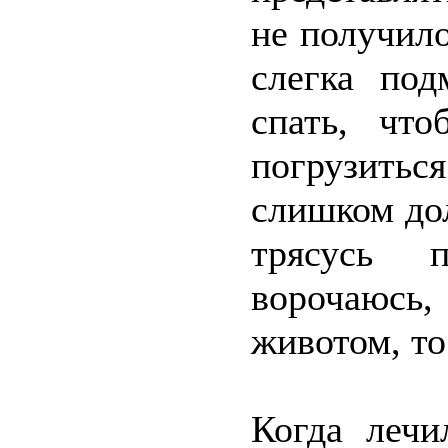
не получило
слегка под
спать, что
погрузиться
слишком дол
трясусь 
ворочаюс
животом, то
Когда лечи