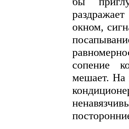
бы пригл
раздражае
окном, сиг
посапыван
равномерн
сопение к
мешает. На
кондицион
ненавязчи
посторонние