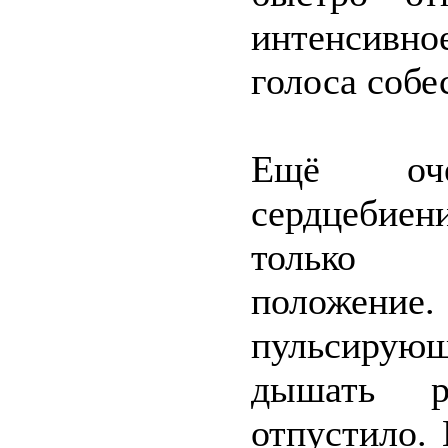
интенсивно
голоса собе
Ещё оче
сердцебиен
только п
положение
пульсирую
дышать р
отпустило. 