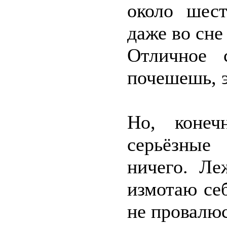
около шест
даже во сне
Отличное 
почешешь, э
Но, конеч
серьёзные
ничего. Ле
измотаю се
не провалюс