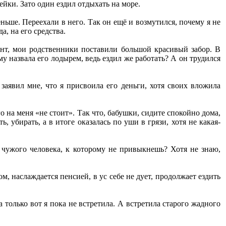
ейки. Зато один ездил отдыхать на море.
ьше. Переехали в него. Так он ещё и возмутился, почему я не
, на его средства.
онт, мои родственники поставили большой красивый забор. В
му назвала его лодырем, ведь ездил же работать? А он трудился
заявил мне, что я присвоила его деньги, хотя своих вложила
о на меня «не стоит». Так что, бабушки, сидите спокойно дома,
ть, убирать, а в итоге оказалась по уши в грязи, хотя не какая-
 чужого человека, к которому не привыкнешь? Хотя не знаю,
, наслаждается пенсией, в ус себе не дует, продолжает ездить
только вот я пока не встретила. А встретила старого жадного