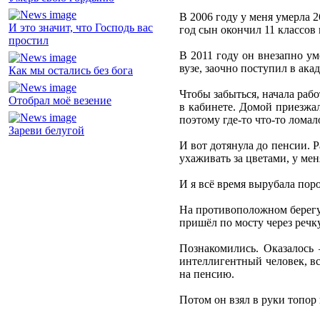
В 2006 году у меня умерла 2
И это значит, что Господь вас
год сын окончил 11 классов 
простил
В 2011 году он внезапно ум
вузе, заочно поступил в ака
Как мы остались без бога
Чтобы забыться, начала рабо
Отобрал моё везение
в кабинете. Домой приезжала
поэтому где-то что-то ломал
Зареви белугой
И вот дотянула до пенсии. 
ухаживать за цветами, у ме
И я всё время вырубала поро
На противоположном берегу 
пришёл по мосту через речку
Познакомились. Оказалось 
интеллигентный человек, вс
на пенсию.
Потом он взял в руки топор