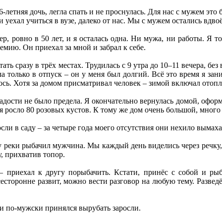
6-летняя дочь, легла спать и не проснулась. Для нас с мужем это
и уехал учиться в вузе, далеко от нас. Мы с мужем остались вдво
ер, ровно в 50 лет, и я осталась одна. Ни мужа, ни работы. Я т
демию. Он приехал за мной и забрал к себе.
тать сразу в трёх местах. Трудилась с 9 утра до 10–11 вечера, б
 только в отпуск – он у меня был долгий. Всё это время я зани
ось. Хотя за домом присматривал человек – зимой включал отопле
Радости не было предела. Я окончательно вернулась домой, оформ
ня росло 80 розовых кустов. К тому же дом очень большой, мног
сли в саду – за четыре года моего отсутствия они нехило вымаха
реки рыбачил мужчина. Мы каждый день виделись через речку, 
, прихватив топор.
– приехал к другу порыбачить. Кстати, принёс с собой и ры
есторонне развит, можно вести разговор на любую тему. Разведё
 и по-мужски принялся вырубать заросли.