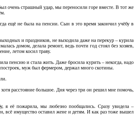
 был очень страшный удар, мы переносили горе вместе. В тот же
ём.
огда ещё не была на пенсии. Сын в это время закончил учёбу в
ез выходных и праздников, не выходила даже на перекур – курила
малась домом, делала ремонт, ведь почти год стоял без хозяев,
ние, летом косил траву.
ила пенсию и стала жить. Даже бросила курить – некогда, надо
о построек, муж был фермером, держал много скотины.
ли.
хотя расстояние большое. Дня через три он решил мне помочь,
бу, я её пожарила, мы любезно пообщались. Сразу увидела –
н, всё имущество оставил жене и детям. И как раз тоже вышел