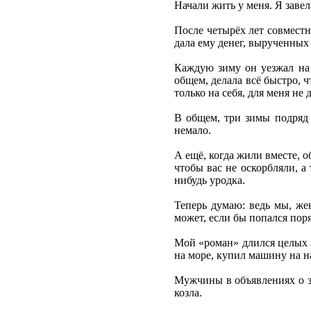
Начали жить у меня. Я завел
После четырёх лет совместн
дала ему денег, вырученных
Каждую зиму он уезжал на 
общем, делала всё быстро, ч
только на себя, для меня не
В общем, три зимы подряд з
немало.
А ещё, когда жили вместе, о
чтобы вас не оскорбляли, а т
нибудь уродка.
Теперь думаю: ведь мы, же
может, если бы попался пор
Мой «роман» длился целых в
на море, купил машину на н
Мужчины в объявлениях о зн
козла.