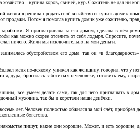
а хозяйство – купила коров, свиней, кур. Сожитель не дал ни коп
ой жизни я решила продать своё хозяйство и купить домик помен
 от продажи. Потом я помогла купить домик уже сожителю, правда
заработки. Я присматривала за его домом, сделала в нём рем
тобы как можно скорее отселить от себя лодыря. Спросите, поче
 делал ничего. Жили мы исключительно на мои деньги.
анималась обустройством его дома, так он «в благодарность» 
бзывал меня по-всякому, унижал как женщину, говорил, что у нег
о я, дура, бросилась заботиться о человеке, готовить ему, стира
нщины, всё умеем делать сами, так для чего приглашать в дом
ядочный мужчина, так бы и коротали наши денёчки.
осемь лет. Человек полностью обжился за мой счёт, приобрёл дом
акопленные богатства.
акомстве пишут, какие они хорошие. Может, и есть хорошие, да 