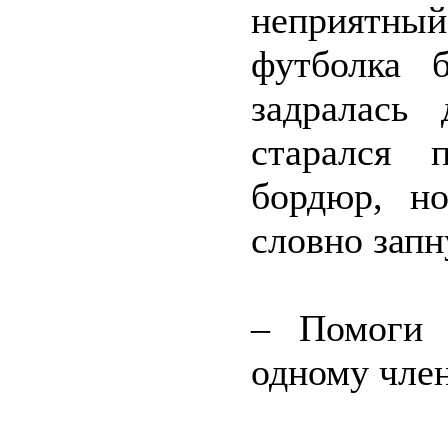
неприятн
футболка б
задралась
старался 
бордюр, но
словно запн
– Помоги 
одному чле