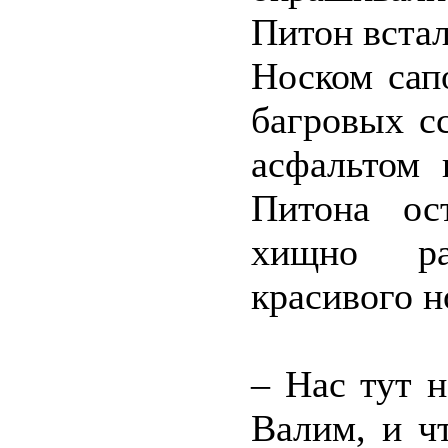
Питон встал
Носком сап
багровых с
асфальтом 
Питона ос
хищно ра
красивого н
– Нас тут н
Валим, и ч