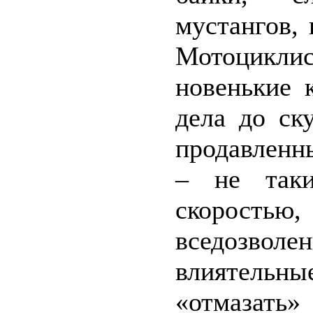
мустангов,
Мотоцикл
новенькие 
дела до ск
продавленн
– не таки
скорост
вседозволе
влиятель
«отмазать»