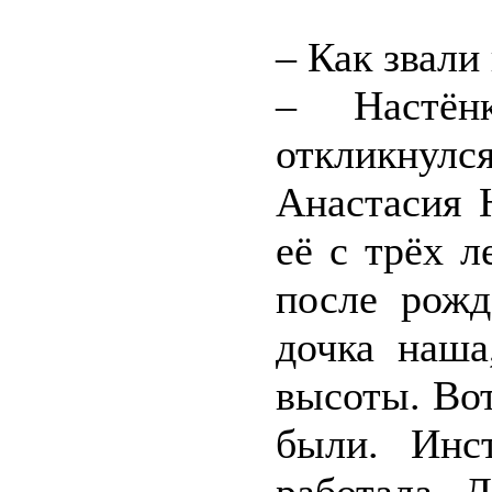
– Как звали
– Настён
откликнул
Анастасия 
её с трёх 
после рожд
дочка наша
высоты. Вот
были. Инс