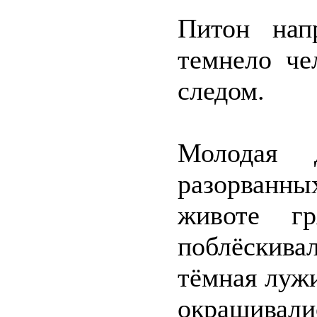
Питон нап
темнело че
следом.
Молодая 
разорванн
животе гр
поблёскив
тёмная лужи
окрашивали