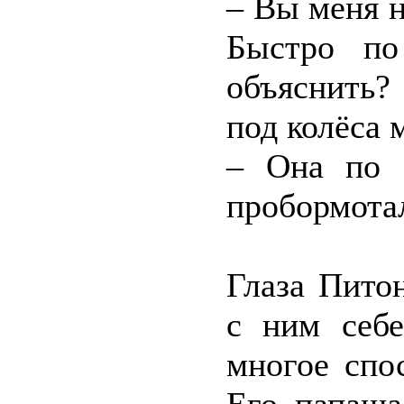
– Вы меня н
Быстро по
объяснить?
под колёса 
– Она по 
пробормотал
Глаза Пито
с ним себ
многое спо