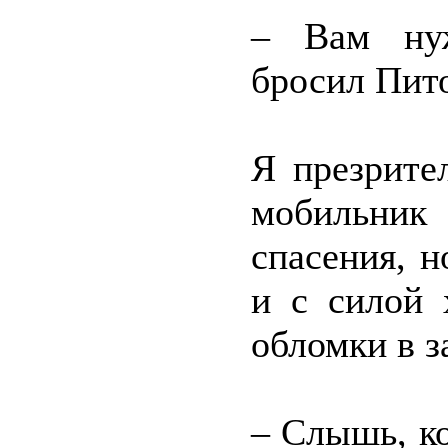
– Вам нуж
бросил Пит
Я презрите
мобильни
спасения, 
и с силой 
обломки в з
– Слышь, ко