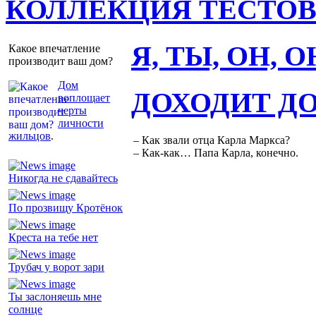
КОЛЛЕКЦИЯ ТЕСТО
Я, ТЫ, ОН, 
Какое впечатление
производит ваш дом?
Дом
ДОХОДИТ Д
воплощает
черты
личности
жильцов
.
– Как звали отца Карла Маркса?
– Как-как… Папа Карла, конечно.
Никогда не сдавайтесь
По прозвищу Кротёнок
Креста на тебе нет
Трубач у ворот зари
Ты заслоняешь мне
солнце