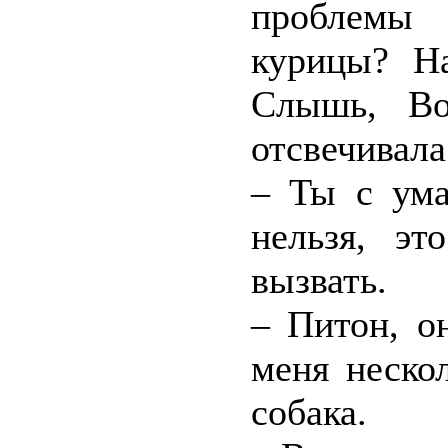
проблемы 
курицы? Н
Слышь, Во
отсвечивала
– Ты с ума
нельзя, эт
вызвать.
– Питон, о
меня неско
собака.