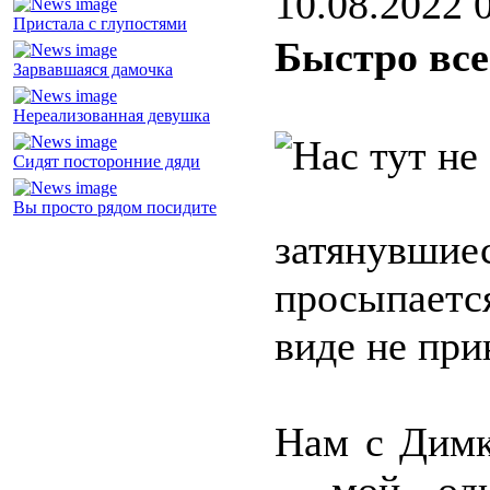
10.08.2022 
Пристала с глупостями
Быстро все
Зарвавшаяся дамочка
Нереализованная девушка
Сидят посторонние дяди
Вы просто рядом посидите
затянувшие
просыпаетс
виде не при
Нам с Димк