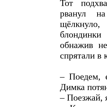
Тот подхв
рванул на
щёлкнуло,
блондинки
обнажив не
спрятали в 
– Поедем, 
Димка потян
– Поезжай, 