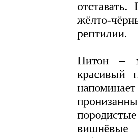
отставать.
жёлто-чёрн
рептилии.
Питон – м
красивый 
напомин
пронизанны
породисты
вишнёвые 