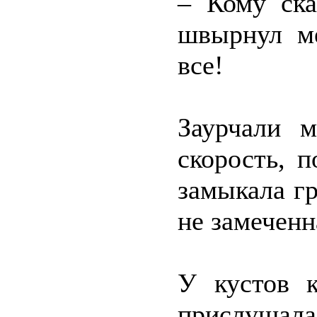
– Кому ска
швырнул м
все!
Заурчали м
скорость, 
замыкала гр
не замеченн
У кустов к
прислушала