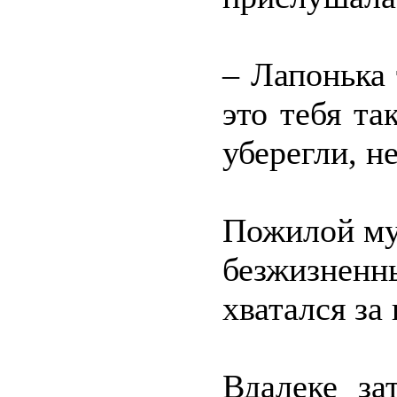
– Лапонька
это тебя та
уберегли, н
Пожилой му
безжизнен
хватался за 
Вдалеке за