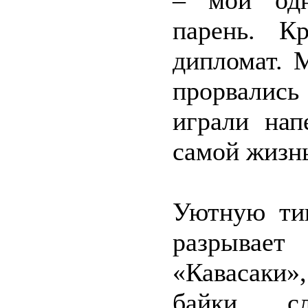
– мой одн
парень. К
дипломат. 
прорвалис
играли нап
самой жизн
Уютную ти
разрывае
«Кавасаки»
байки, с