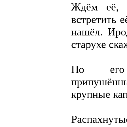
Ждём её, 
встретить е
нашёл. Иро
старухе ска
По его
припушённ
крупные кап
Распахнут