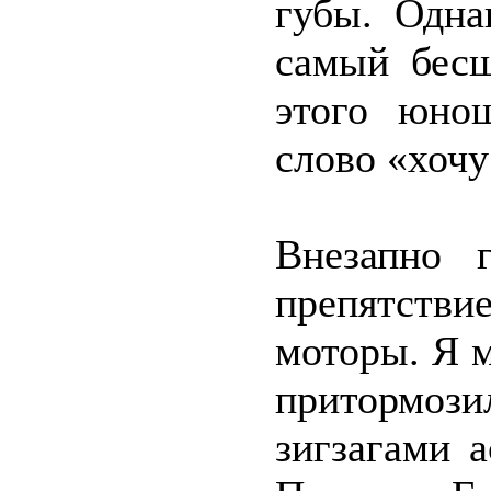
губы. Одна
самый бесш
этого юно
слово «хочу
Внезапно г
препятств
моторы. Я 
притормози
зигзагами 