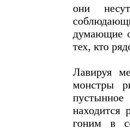
они несу
соблюдаю
думающие о
тех, кто ряд
Лавируя м
монстры р
пустынно
находится 
гоним в с