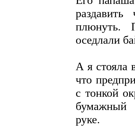
Его папаша
раздавить
плюнуть. 
оседлали ба
А я стояла 
что предпри
с тонкой о
бумажный 
руке.