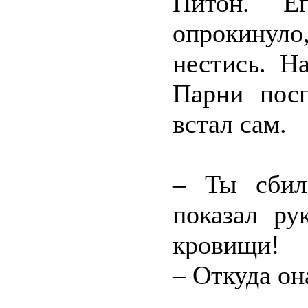
Питон. Е
опрокинул
нестись. Н
Парни пос
встал сам.
– Ты сбил
показал ру
кровищи!
– Откуда он