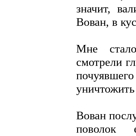
значит, ва
Вован, в ку
Мне стал
смотрели гл
почуявше
уничтожить 
Вован посл
поволок 