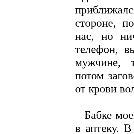
приближал
стороне, п
нас, но ни
телефон, в
мужчине, 
потом заго
от крови во
– Бабке мое
в аптеку. В