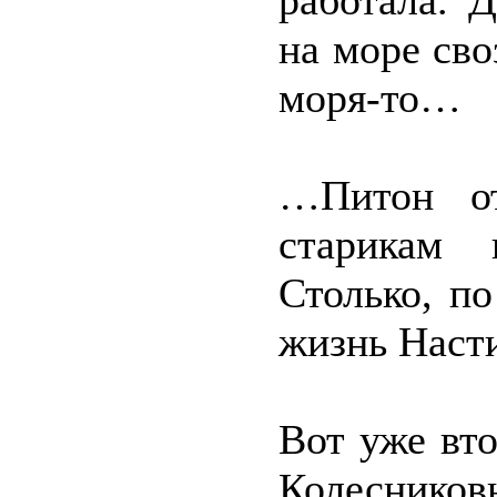
работала. 
на море сво
моря-то…
…Питон от
старикам 
Столько, п
жизнь Наст
Вот уже вт
Колесников