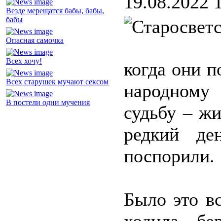
19.08.2022 
Везде мерещатся бабы, бабы,
бабы
Опасная самочка
Всех хочу!
когда они п
Всех старушек мучают сексом
народному
В постели одни мучения
судьбу – жи
редкий де
поспорили.
Было это в