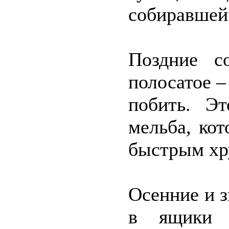
собиравшей
Поздние с
полосатое –
побить. Э
мельба, ко
быстрым хру
Осенние и 
в ящики 