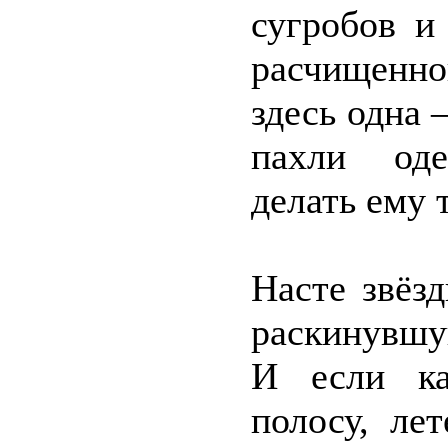
сугробов и
расчищенно
здесь одна 
пахли оде
делать ему 
Насте звёз
раскинувшу
И если как
полосу, ле