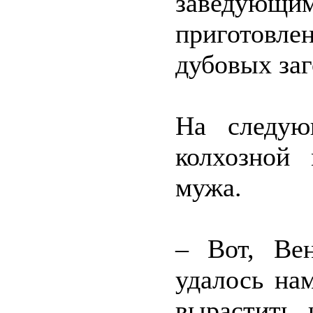
заведующим
приготовл
дубовых заг
На следую
колхозной
мужа.
– Вот, Ве
удалось на
вырастить