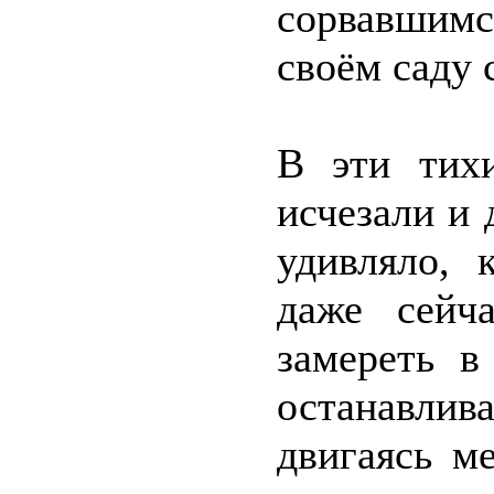
сорвавшимс
своём саду 
В эти тих
исчезали и 
удивляло, 
даже сейч
замереть в
останавлив
двигаясь ме