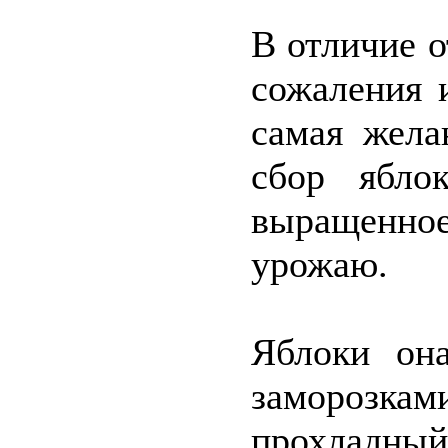
В отличие о
сожаления 
самая жела
сбор ябло
выращенно
урожаю.
Яблоки он
заморозкам
прохладны