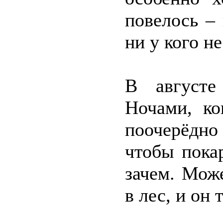
повелось –
ни у кого н
В августе
Ночами, ко
поочерёдн
чтобы покар
зачем. Мож
в лес, и он