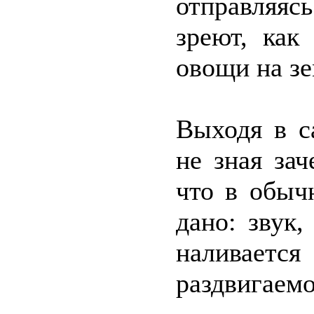
отправляясь
зреют, как
овощи на зе
Выходя в с
не зная за
что в обыч
дано: звук
наливаетс
раздвигаемо