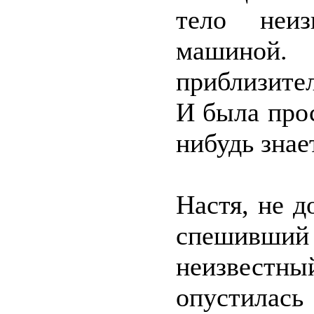
тело неиз
машиной
приблизител
И была прос
нибудь знае
Настя, не д
спешивший
неизвестн
опустилась