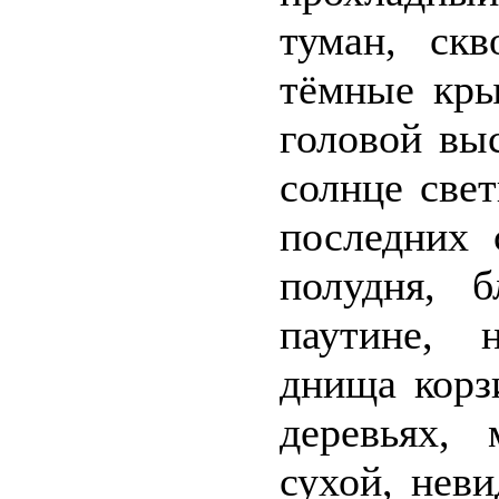
туман, скв
тёмные кры
головой вы
солнце све
последних 
полудня, 
паутине, 
днища корз
деревьях,
сухой, нев