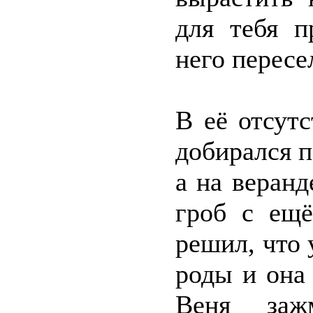
для тебя п
него пересе
В её отсут
добирался п
а на веран
гроб с ещ
решил, что
роды и она
Веня заж