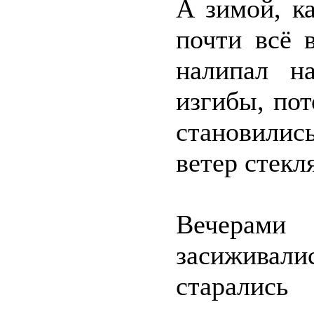
А зимой, к
почти всё 
налипал н
изгибы, пот
становилис
ветер стекл
Вечерам
засиживалис
старались