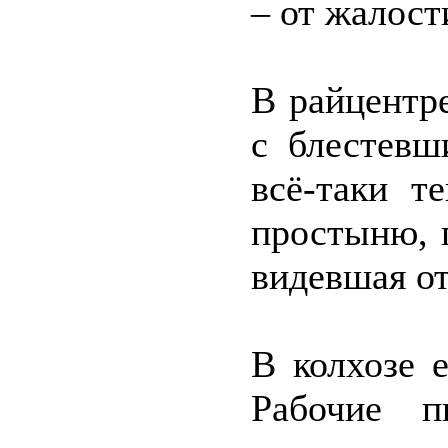
– от жалост
В райцентр
с блестевш
всё-таки т
простыню, п
видевшая от
В колхозе 
Рабочие п