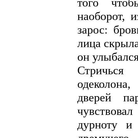
того чтоб
наоборот, 
зарос: бро
лица скрыла
он улыбался
Стричься
одеколона
дверей па
чувствова
дурноту и