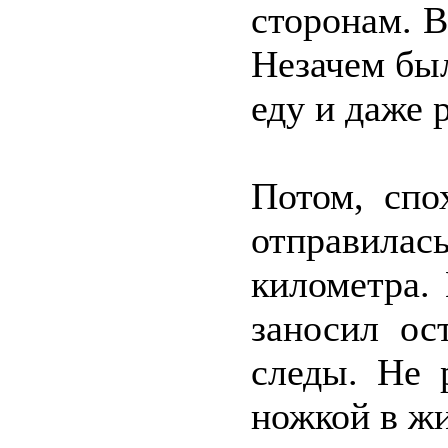
сторонам. В
Незачем был
еду и даже 
Потом, спо
отправилас
километра.
заносил ос
следы. Не 
ножкой в жи