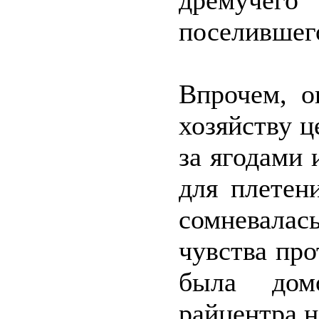
дремучего
поселившего
Впрочем, о
хозяйству ц
за ягодами 
для плетен
сомневалась
чувства про
была дом
райцентра н