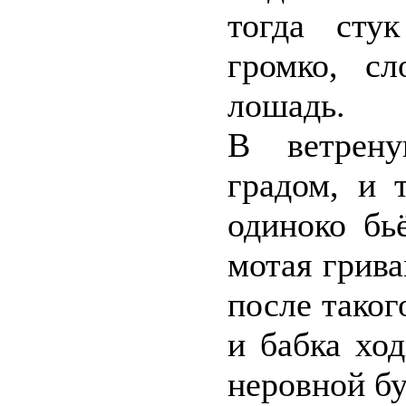
тогда сту
громко, с
лошадь.
В ветрену
градом, и 
одиноко бь
мотая грив
после таког
и бабка хо
неровной б