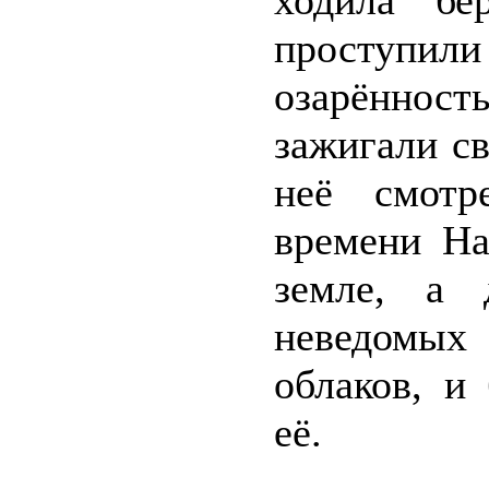
ходила бе
проступили
озарённос
зажигали с
неё смотр
времени На
земле, а 
неведомых
облаков, и
её.