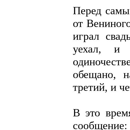
Перед самы
от Вениног
играл свад
уехал, и 
одиночеств
обещано, 
третий, и ч
В это врем
сообщение: