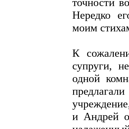
точности в
Нередко ег
моим стиха
К сожалени
супруги, н
одной ком
предлага
учреждение
и Андрей о