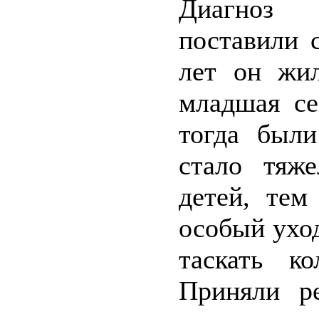
Диагноз
поставили 
лет он жил
младшая се
тогда был
стало тяж
детей, тем
особый уход
таскать к
Приняли р