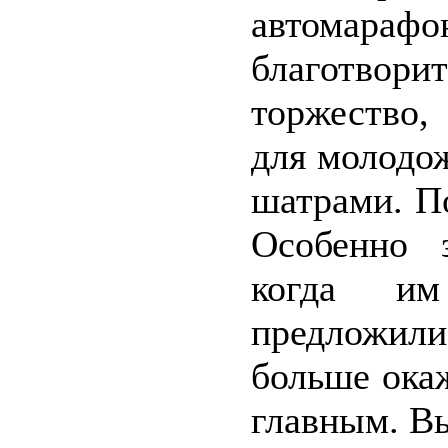
автомара
благотвори
торжество,
для молодо
шатрами. П
Особенно 
когда им
предложил
больше окаж
главным. В