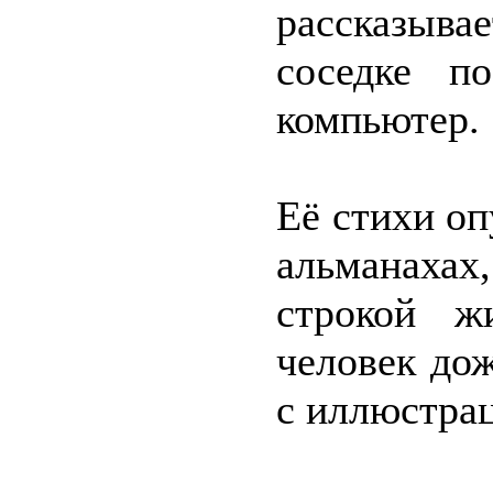
рассказыва
соседке п
компьютер.
Её стихи оп
альманахах
строкой 
человек дож
с иллюстрац