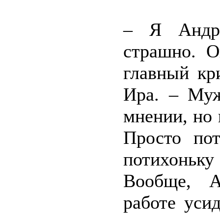
– Я Андрю
страшно. О
главный кр
Ира. – Муж
мнении, но 
Просто пот
потихоньку
Вообще, А
работе усид