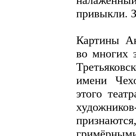
налаженный 
привыкли. З
Картины Ан
во многих 
Третьяков
имени Чехо
этого теат
художник
признаются,
гримёрными