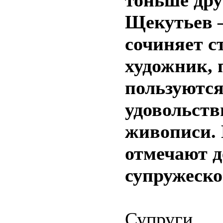
тоньше дру
Щекутьев –
сочиняет с
художник, 
пользуются
удовольств
живописи. 
отмечают д
супружеско
Супруги 