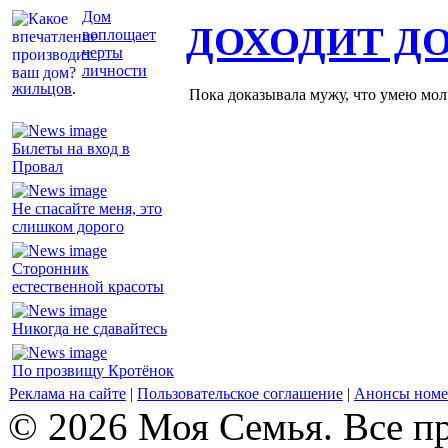
Дом
ДОХОДИТ Д
воплощает
черты
личности
жильцов
.
Пока доказывала мужу, что умею молч
Билеты на вход в
Провал
Не спасайте меня, это
слишком дорого
Сторонник
естественной красоты
Никогда не сдавайтесь
По прозвищу Кротёнок
Реклама на сайте
|
Пользовательское соглашение
|
Анонсы номе
© 2026 Моя Семья. Все п