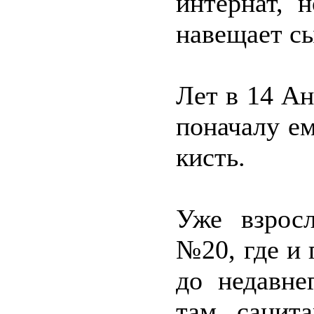
интернат, 
навещает с
Лет в 14 Ан
поначалу е
кисть.
Уже взрос
№20, где и 
до недавне
там санит