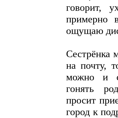
говорит, у
примерно 
ощущаю дис
Сестрёнка м
на почту, 
можно и с
гонять ро
просит прие
город к под