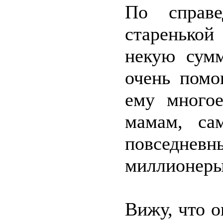
По справ
старенькой
некую сум
очень помо
ему многое
мамам, са
повседневн
миллионеры,
Вижу, что о