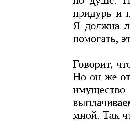
по душе. Н
придурь и 
Я должна л
помогать, э
Говорит, чт
Но он же от
имущество 
выплачивае
мной. Так ч