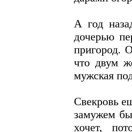
А год наза
дочерью пе
пригород. 
что двум ж
мужская по
Свекровь ещ
замужем бы
хочет, по