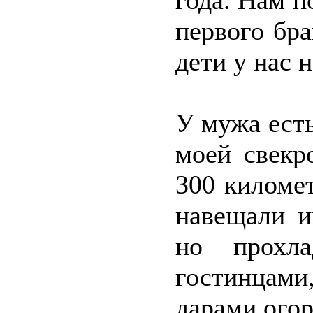
года. Нам п
первого бра
дети у нас 
У мужа есть
моей свекр
300 киломе
навещали и
но прохла
гостинцами
дарами огор