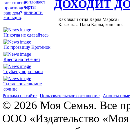
ДОХОДИТ Д
воплощает
черты
личности
жильцов
.
– Как звали отца Карла Маркса?
– Как-как… Папа Карла, конечно.
Никогда не сдавайтесь
По прозвищу Кротёнок
Креста на тебе нет
Трубач у ворот зари
Ты заслоняешь мне
солнце
Реклама на сайте
|
Пользовательское соглашение
|
Анонсы номе
© 2026 Моя Семья. Все п
ООО «Издательство «Моя 