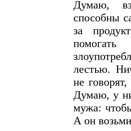
Думаю, в
способны с
за продук
помогат
злоупотре
лестью. Ни
не говорят
Думаю, у н
мужа: чтоб
А он возьми