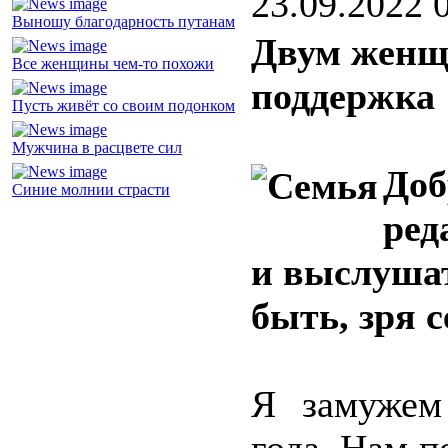
23.09.2022 
Выношу благодарность путанам
Двум женщ
Все женщины чем-то похожи
поддержка
Пусть живёт со своим подонком
Мужчина в расцвете сил
Доб
Синие молнии страсти
ред
и выслушат
быть, зря 
Я замужем