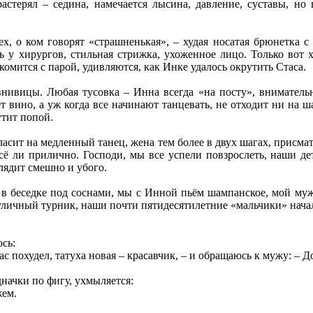
астерял – седина, намечается лысина, давление, суставы, но 
, о ком говорят «страшненькая», – худая носатая брюнетка с 
дь у хирургов, стильная стрижка, ухоженное лицо. Только вот
комится с парой, удивляются, как Инке удалось окрутить Стаса.
внивицы. Любая тусовка – Инна всегда «на посту», внимательн
т вино, а уж когда все начинают танцевать, не отходит ни на ша
утит попой.
ласит на медленный танец, жена тем более в двух шагах, присма
сё ли прилично. Господи, мы все успели повзрослеть, наши де
лядит смешно и убого.
 в беседке под соснами, мы с Инной пьём шампанское, мой муж
личный турник, наши почти пятидесятилетние «мальчики» начал
сь:
ас похудел, татуха новая – красавчик, – и обращаюсь к мужу: – Д
дначки по фигу, ухмыляется:
жем.