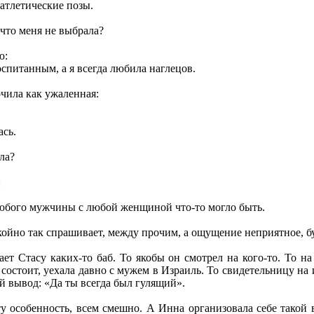
 атлетические позы.
 что меня не выбрала?
ю:
спитанным, а я всегда любила наглецов.
очила как ужаленная:
ась.
яла?
:
любого мужчины с любой женщиной что-то могло быть.
койно так спрашивает, между прочим, а ощущение неприятное, бу
т Стасу каких-то баб. То якобы он смотрел на кого-то. То на
состоит, уехала давно с мужем в Израиль. То свидетельницу на и
й вывод: «Да ты всегда был гулящий».
у особенность, всем смешно. А Инна организовала себе такой 