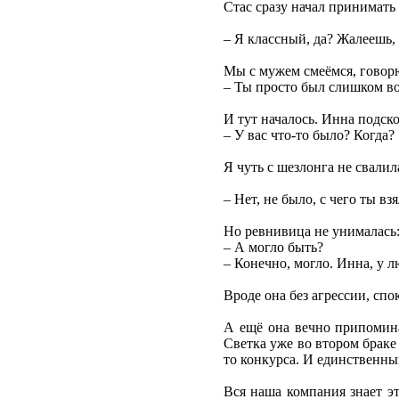
Стас сразу начал принимать
– Я классный, да? Жалеешь,
Мы с мужем смеёмся, говор
– Ты просто был слишком во
И тут началось. Инна подск
– У вас что-то было? Когда?
Я чуть с шезлонга не свалил
– Нет, не было, с чего ты вз
Но ревнивица не унималась
– А могло быть?
– Конечно, могло. Инна, у 
Вроде она без агрессии, спо
А ещё она вечно припоминае
Светка уже во втором браке 
то конкурса. И единственны
Вся наша компания знает эт