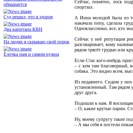
Сейчас, понятно, лоск подр
обращается
спортзал.
Суд решил, что я здоров
А Инна молодой была из тех
накачала попу, сделала гру
Одноклассники, все, кто зна
Два капитана КВН
Сейчас у неё репутация ре
На людях я скрываю свой порок
разговаривает, кому наливае
рядом трясёт грудью или кр
Ёлочка нам и самим нужна
Если Стас кого-нибудь приг
– с кем там благоверный, в
собака. Это видно всем, выг
Из недавнего. Сидим у них
установленный. Там рядом у
друг друга.
Подошли к нам. Я восхищаю
– О, какие крутые парни. Ст
Ну, моему супругу такие по
– А мы себя в постели пока