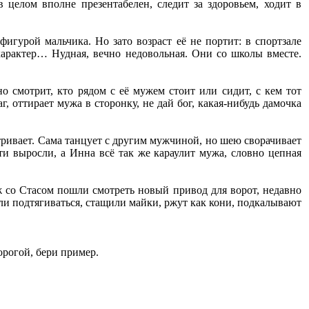
в целом вполне презентабелен, следит за здоровьем, ходит в
фигурой мальчика. Но зато возраст её не портит: в спортзале
 характер… Нудная, вечно недовольная. Они со школы вместе.
о смотрит, кто рядом с её мужем стоит или сидит, с кем тот
г, оттирает мужа в сторонку, не дай бог, какая-нибудь дамочка
тривает. Сама танцует с другим мужчиной, но шею сворачивает
ти выросли, а Инна всё так же караулит мужа, словно цепная
 со Стасом пошли смотреть новый привод для ворот, недавно
и подтягиваться, стащили майки, ржут как кони, подкалывают
орогой, бери пример.