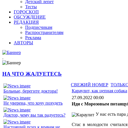
Детский лепет
Тесты
ГОРОСКОП
ОБСУЖДЕНИЕ
РЕДАКЦИЯ
Подписчикам
Распространителям
Реклама
АВТОРЫ
.
НА ЧТО ЖАЛУЕТЕСЬ
СВЕЖИЙ НОМЕР
ТОЛЬКО
Караулит, как цепная собака
Больные, берегите доктора!
27.09.2022 00:00
Не уверена, что хочу похудеть
Иди с Морозовым потанцу
У нас есть пара
Доктор, чему вы так радуетесь?
Стас в молодости считался
Настоящий псих к врачам не