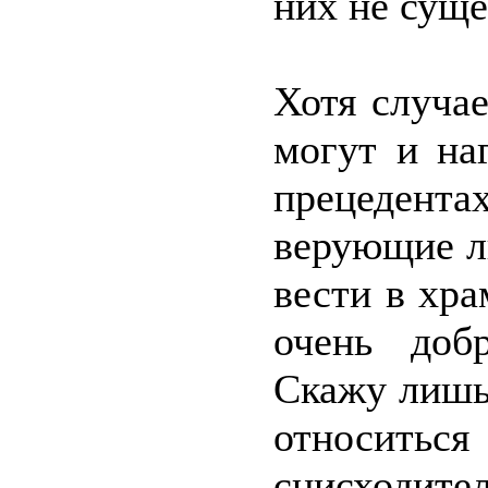
них не суще
Хотя случа
могут и на
прецедент
верующие л
вести в хра
очень доб
Скажу лишь
относи
снисходите