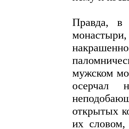
Правда, в
монастыри
накраше
паломниче
мужском мо
осерчал 
неподоба
открытых к
их словом,