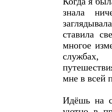
Когда я был
знала нич
заглядывал
ставила св
многое изм
службах,
путешестви
мне в всей 
Идёшь на с
уютно в пр