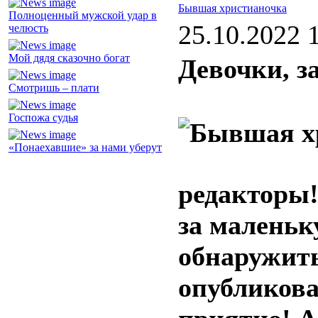
Бывшая христианочка
Полноценный мужской удар в
25.10.2022 
челюсть
Мой дядя сказочно богат
Девочки, з
Смотришь – плати
Госпожа судья
«Понаехавшие» за нами уберут
редакторы!
за маленьк
обнаружить
опубликова