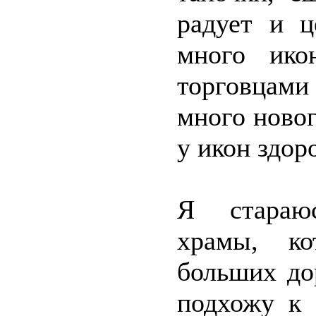
радует и ц
много ико
торговцами
много новог
у икон здор
Я стараюс
храмы, ко
больших до
подхожу к 