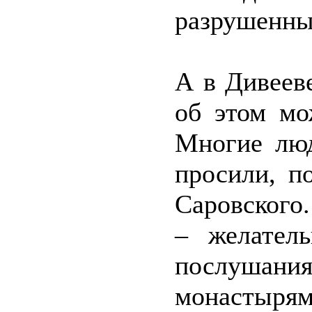
разрушенны
А в Дивееве
об этом мо
Многие люд
просили, п
Саровского
– желател
послуша
монастырям