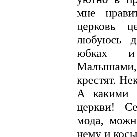
мне нрави
церковь 
любуюсь д
юбках и 
Малышами
крестят. Не
А какими 
церкви! Се
мода, можн
нему и косы