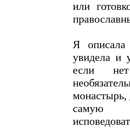
или готов
православн
Я описала
увидела и 
если не
необязат
монастырь, 
самую м
исповедова