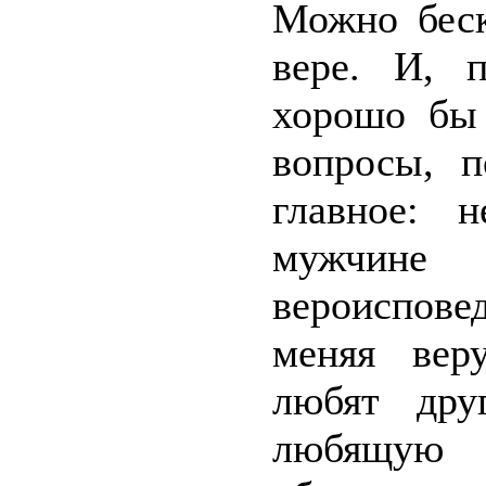
Можно беск
вере. И, 
хорошо бы 
вопросы, п
главное: 
мужчин
вероиспове
меняя вер
любят дру
любящую