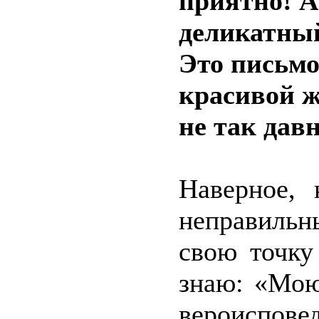
приятно! А
деликатный
Это письмо
красивой ж
не так дав
Наверное, 
неправильн
свою точку
знаю: «Мою
вероиспов