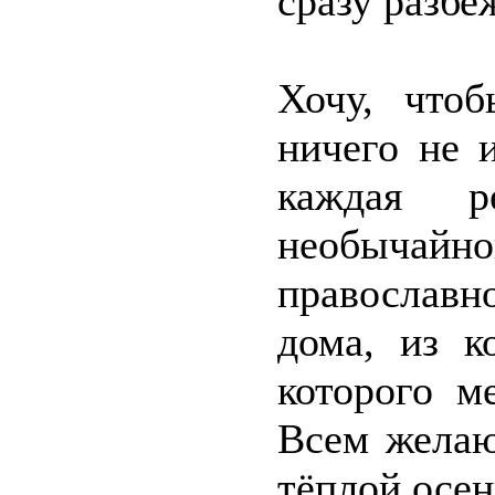
сразу разбе
Хочу, что
ничего не 
каждая р
необычай
православн
дома, из к
которого м
Всем желаю
тёплой осен