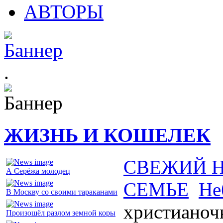
АВТОРЫ
.
ЖИЗНЬ И КОШЕЛЕК
СВЕЖИЙ 
А Серёжа молодец
СЕМЬЕ
Не
В Москву со своими тараканами
христианоч
Произошёл разлом земной коры