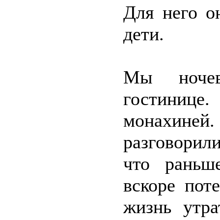
Для него о
дети.
Мы ночев
гостиниц
монахиней.
разговорили
что раньш
вскоре пот
жизнь утра