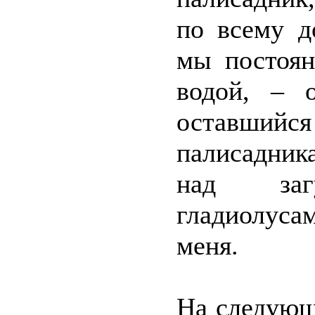
по всему 
мы постоян
водой, – 
оставшийс
палисадник
над заг
гладиолус
меня.
На следующ