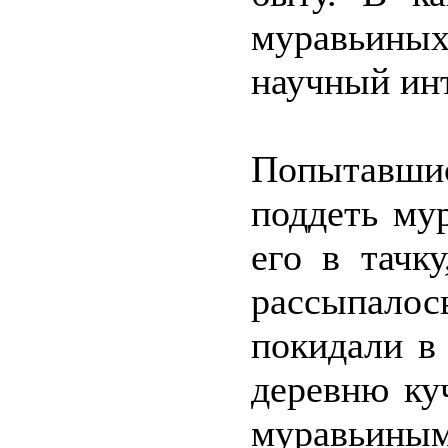
муравьиных 
научный инт
Попытавши
поддеть му
его в тачк
рассыпалос
покидали в 
деревню ку
муравьин