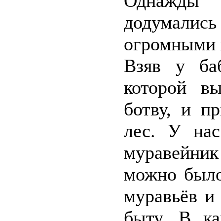
Однажды 
додумались
огромными 
Взяв у ба
которой в
ботву, и п
лес. У нас
муравейни
можно было
муравьёв и
быту. В ка