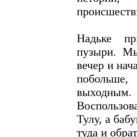
происшеств
Надьке пр
пузыри. Мы
вечер и нач
побольш
выходным.
Воспользов
Тулу, а баб
туда и обра