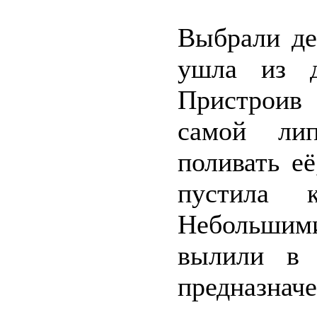
Выбрали де
ушла из д
Пристроив 
самой ли
поливать е
пустила 
Небольшими
вылили в 
предназначе