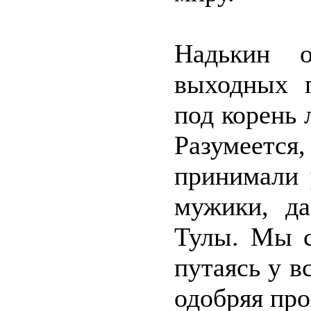
Надькин 
выходных п
под корень 
Разумеетс
принимали 
мужики, да
Тулы. Мы с
путаясь у в
одобряя пр