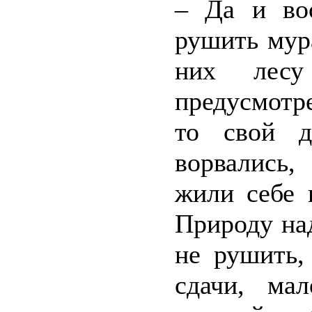
– Да и во
рушить мур
них лесу
предусмотре
то свой 
ворвались,
жили себе 
Природу на
не рушить,
сдачи, ма