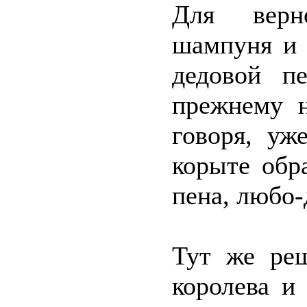
Для верн
шампуня и 
дедовой п
прежнему н
говоря, уж
корыте обра
пена, любо-
Тут же ре
королева и