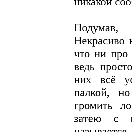
никакой со
Подумав,
Некрасиво к
что ни про
ведь прост
них всё у
палкой, н
громить л
затею с м
называется,