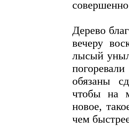
совершенно
Дерево бла
вечеру вос
лысый уныл
погоревал
обязаны сд
чтобы на м
новое, тако
чем быстрее