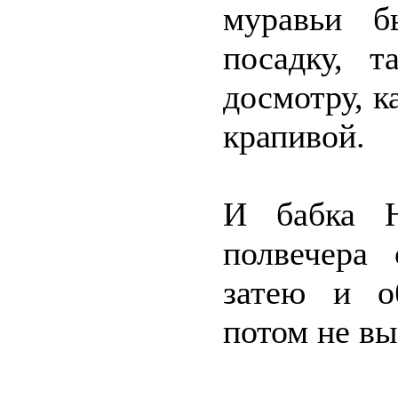
муравьи б
посадку, т
досмотру, к
крапивой.
И бабка Н
полвечера
затею и о
потом не вы