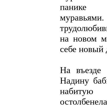
панике 
муравьями
трудолюбив
на новом м
себе новый 
На въезде
Надину баб
набитую 
остолбене