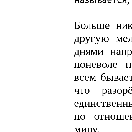
Больше ник
другую ме
днями нап
поневоле п
всем бывает
что разор
единственн
по отноше
миру.