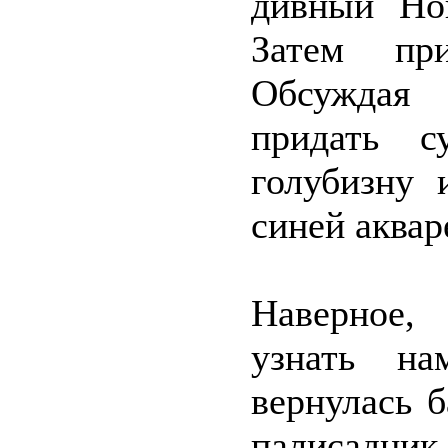
дивный Но
Затем при
Обсуждая 
придать с
голубизну 
синей аквар
Наверное,
узнать на
вернулась 
палисадник