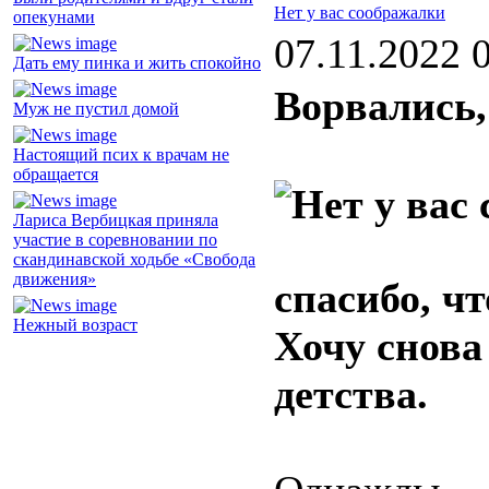
Нет у вас соображалки
опекунами
07.11.2022 
Дать ему пинка и жить спокойно
Ворвались,
Муж не пустил домой
Настоящий псих к врачам не
обращается
Лариса Вербицкая приняла
участие в соревновании по
скандинавской ходьбе «Свобода
движения»
спасибо, ч
Нежный возраст
Хочу снова
детства.