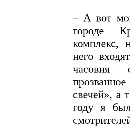
– А вот мо
городе Кр
комплекс, 
него входя
часовня с
прозванно
свечей», а 
году я бы
смотрителе