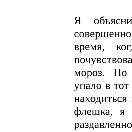
Я объясни
совершенн
время, ко
почувство
мороз. По
упало в то
находиться 
флешка, я
раздавленн