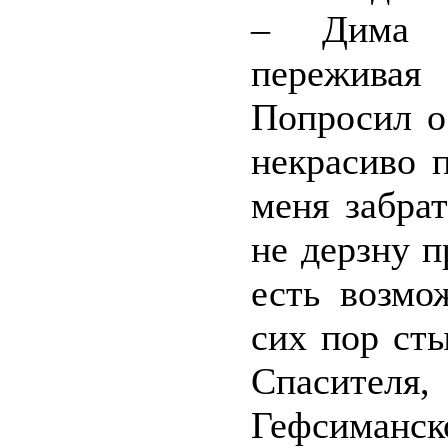
– Дима п
пережива
Попросил о
некрасиво 
меня забрат
не дерзну п
есть возмо
сих пор ст
Спасителя
Гефсиманск