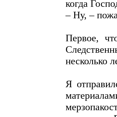
когда Госпо
– Ну, – пож
Первое, чт
Следствен
несколько л
Я отправил
материалам
мерзопако