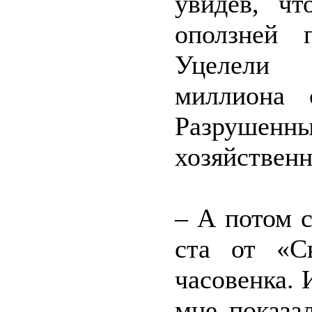
увидев, чт
оползней 
Уцелели 
миллиона 
Разруше
хозяйствен
– А потом 
ста от «С
часовенка. 
мне показа