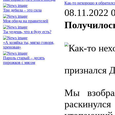
Как-то нехорошо я обратилс
08.11.2022 
Три дебила – это сила
Моя обида на правителей
Получилось
Ты уедешь, что я буду есть?
«А хозяйка ты, мягко говоря,
хреновая»
Пароль старый – десять
пирожков с мясом
признался 
Мы взобра
раскинулс