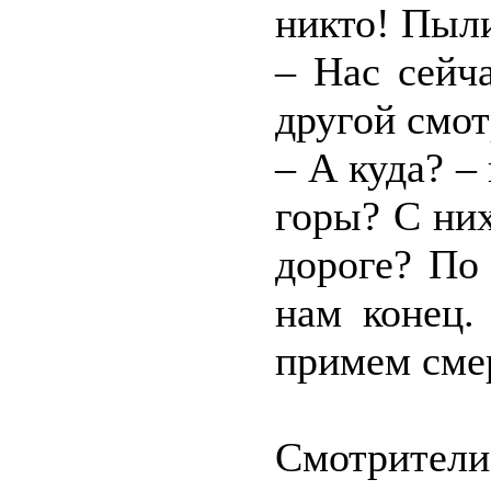
никто! Пыли
– Нас сейча
другой смот
– А куда? –
горы? С них
дороге? По
нам конец.
примем сме
Смотрите