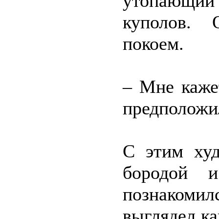
утопающий 
куполов. 
покоем.
– Мне каже
предположи
С этим ху
бородой 
познакомил
выглядел ка