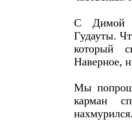
С Димой 
Гудауты. Чт
который с
Наверное, н
Мы попроща
карман с
нахмурился