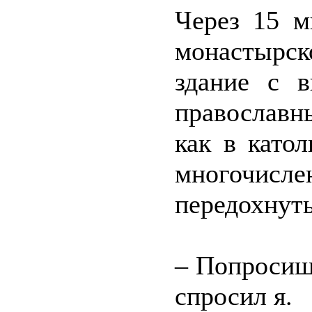
Через 15 м
монастырск
здание с 
православн
как в като
многочи
передохнуть
– Попросишь
спросил я.