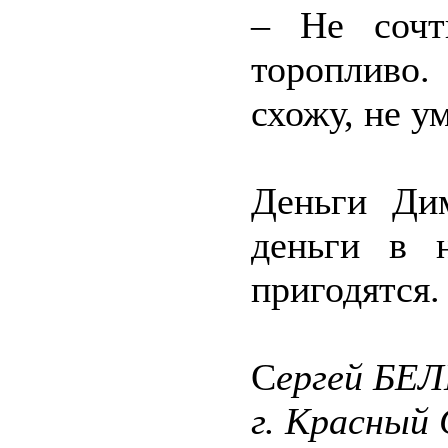
– Не сочт
торопливо
схожу, не у
Деньги Дим
деньги в 
пригодятся.
С
ергей БЕ
г. Красный 