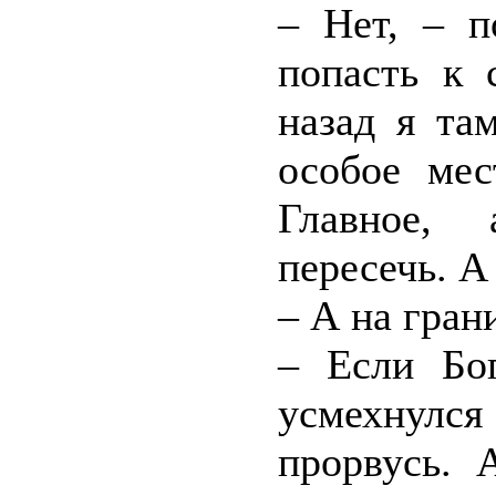
– Нет, – п
попасть к 
назад я та
особое мес
Главное, 
пересечь. А
– А на гран
– Если Бо
усмехнулс
прорвусь. 