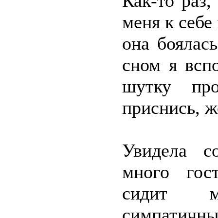
Как-то раз,
меня к себе 
она боялас
сном я всп
шутку про
приснись, ж
Увидела с
много гос
сидит м
симпатичн