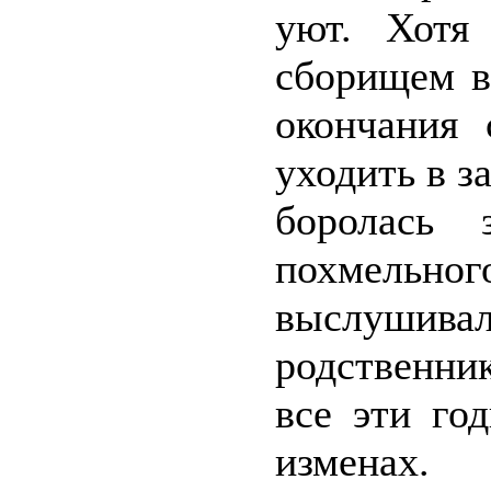
уют. Хотя
сборищем в
окончания 
уходить в з
боролась 
похмельн
выслушив
родственни
все эти го
изменах.