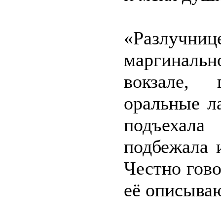
«Разлучниц
маргинальн
вокзале,
оральные ла
подъехал
подбежала 
Честно гово
её описыва