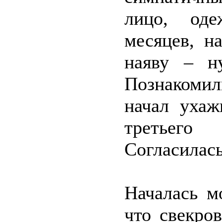
лицо, оде
месяцев, н
наяву – н
Познакоми
начал ухаж
третьего
Согласилась
Началась м
что свекро