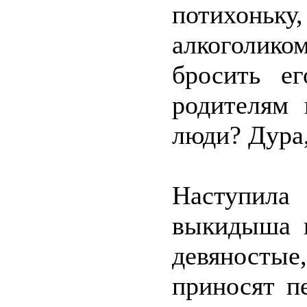
потихоньку
алкоголико
бросить е
родителям 
люди? Дура
Наступила
выкидыша 
девяностые
приносят п