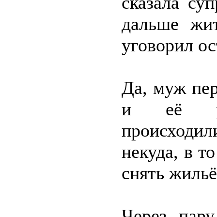
сказала су
дальше жит
уговорил ос
Да, муж пер
и её род
происходил
некуда, в т
снять жильё
Через пар