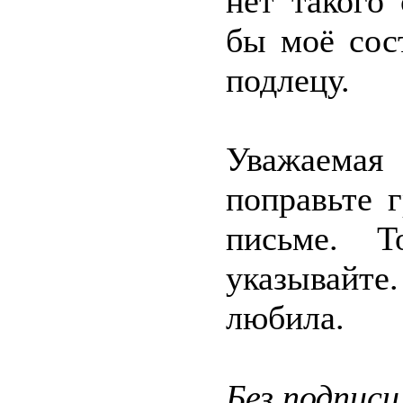
нет такого
бы моё сос
подлецу.
Уважаема
поправьте 
письме. 
указывайте
любила.
Без подписи