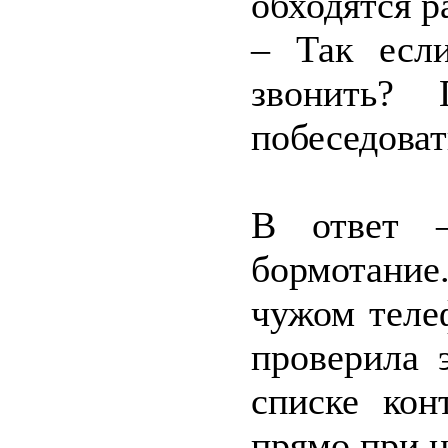
обходятся р
– Так если
звонить?
побеседоват
В ответ –
бормотание
чужом теле
проверила 
списке кон
прямо при н