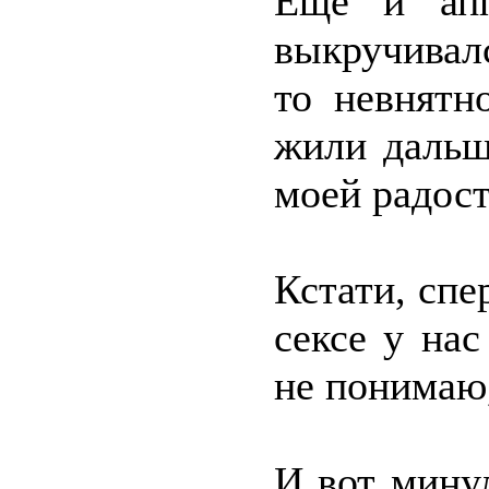
Ещё и апп
выкручивалс
то невнятн
жили дальш
моей радост
Кстати, спе
сексе у нас
не понимаю,
И вот мину