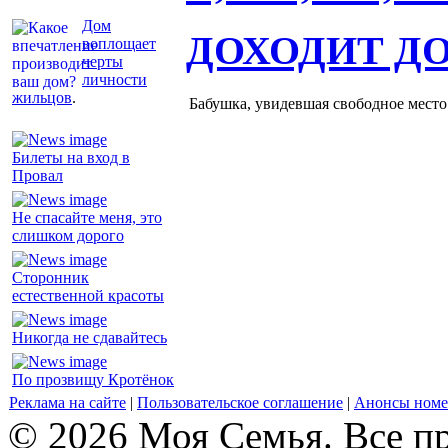
Дом
ДОХОДИТ Д
воплощает
черты
личности
жильцов
.
Бабушка, увидевшая свободное место 
Билеты на вход в
Провал
Не спасайте меня, это
слишком дорого
Сторонник
естественной красоты
Никогда не сдавайтесь
По прозвищу Кротёнок
Реклама на сайте
|
Пользовательское соглашение
|
Анонсы номе
© 2026 Моя Семья. Все п