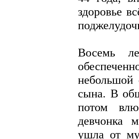
здоровье вс
поджелудочн
Восемь л
обеспече
небольшой 
сына. В об
потом влю
девчонка м
ушла от м