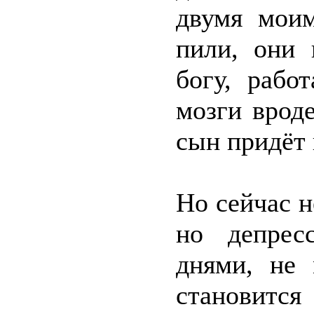
двумя мои
пили, они 
богу, рабо
мозги вроде
сын придёт 
Но сейчас н
но депрес
днями, не 
становится