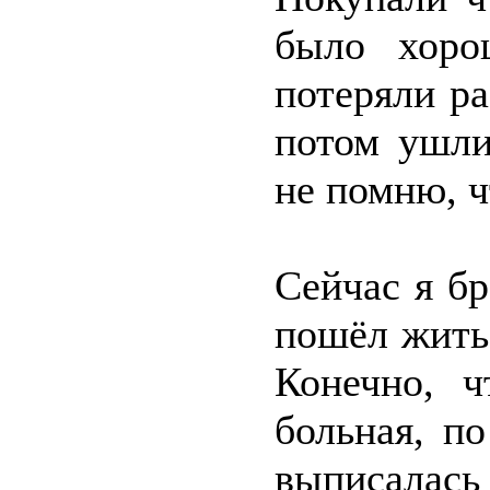
было хоро
потеряли р
потом ушли
не помню, ч
Сейчас я бр
пошёл жить 
Конечно, ч
больная, п
выписалас