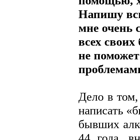
помощью, х
Напишу всю
мне очень 
всех своих 
не поможет
проблемами
Дело в том,
написать «б
бывших алк
44 года, в