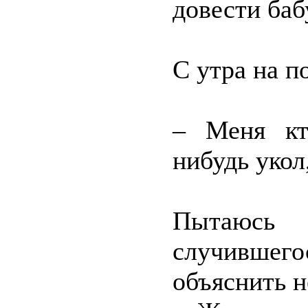
довести баб
С утра на 
– Меня кто
нибудь укол
Пытаюсь 
случивше
объяснить н