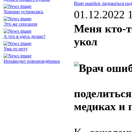
Врач ошибся, радоваться на
01.12.2022 
Хорошо устроилась
Это же сенсация
Меня кто-т
А что я здесь делаю?
укол
Ума-то нету
Ненавидит новорождённых
поделиться
медиках и 