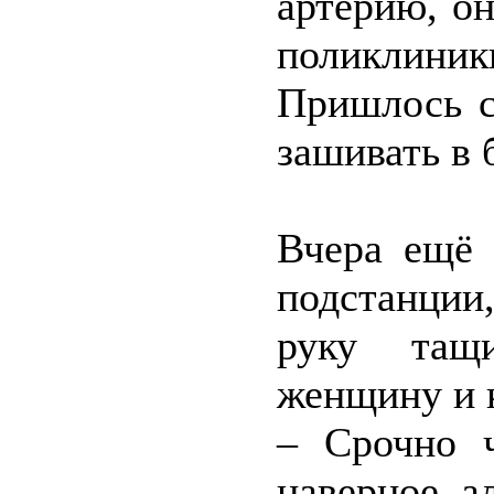
артерию, о
поликлини
Пришлось с
зашивать в 
Вчера ещё 
подстанции
руку тащ
женщину и 
– Срочно ч
наверное, а