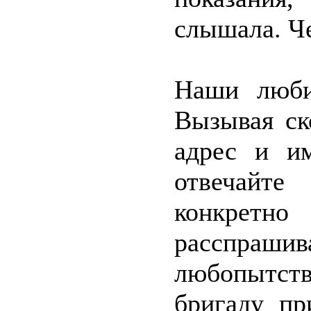
слышала. Че
Наши люби
Вызывая ск
адрес и им
отвечайт
конкрет
расспра
любопытст
бригаду пр