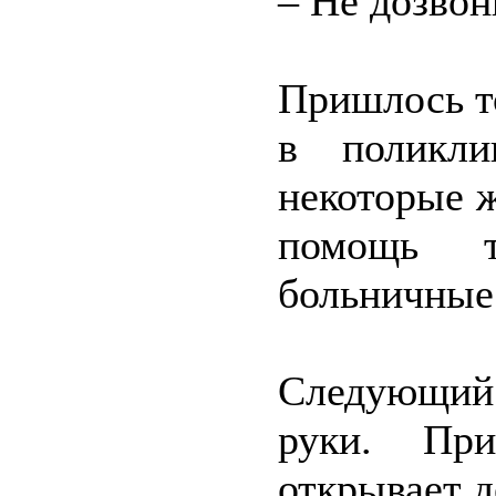
– Не дозвон
Пришлось т
в поликли
некоторые ж
помощь т
больничные 
Следующий 
руки. При
открывает д