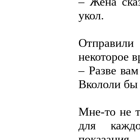
– Жена ска
укол.
Отправили
некоторое в
– Разве ва
Вкололи бы 
Мне-то не 
для каждо
показания