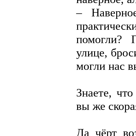
– Наверно
практическ
помогли? 
улице, бро
могли нас в
Знаете, чт
вы же скора
Да чёрт во