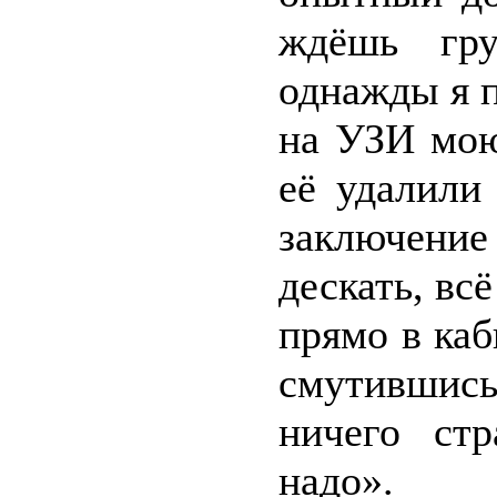
ждёшь гру
однажды я п
на УЗИ мою
её удалили
заключени
дескать, всё
прямо в каб
смутившись,
ничего стр
надо».