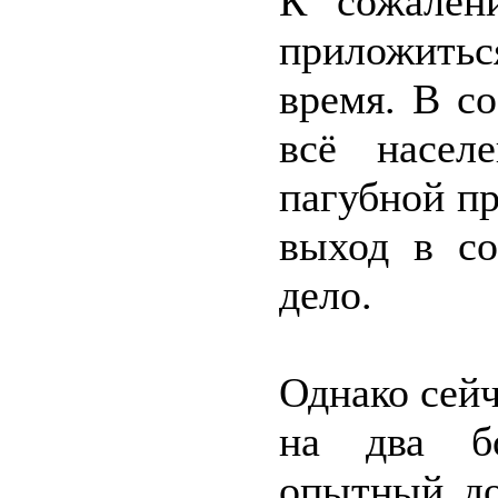
К сожален
приложить
время. В с
всё насел
пагубной п
выход в со
дело.
Однако сей
на два б
опытный до