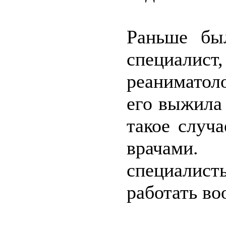
Раньше бы
специалист
реаниматол
его выжила
такое случ
врачами.
специалис
работать во