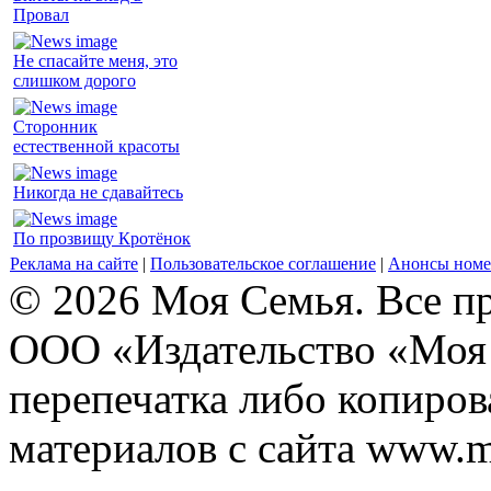
Провал
Не спасайте меня, это
слишком дорого
Сторонник
естественной красоты
Никогда не сдавайтесь
По прозвищу Кротёнок
Реклама на сайте
|
Пользовательское соглашение
|
Анонсы номе
© 2026 Моя Семья. Все п
ООО «Издательство «Моя 
перепечатка либо копиро
материалов с сайта www.m