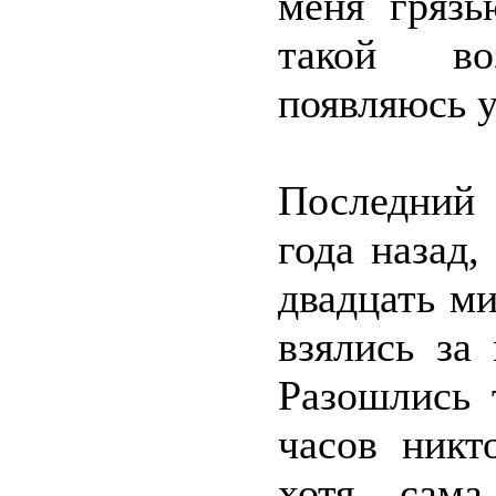
меня грязь
такой во
появляюсь у
Последний 
года назад,
двадцать м
взялись за
Разошлись 
часов никт
хотя сама