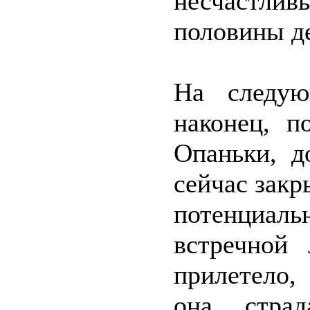
несчастлив
половины де
На следую
наконец, п
Опаньки, д
сейчас закр
потенциаль
встречной
прилетело,
она, стра