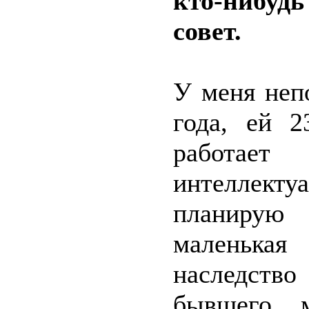
кто-нибудь
совет.
У меня неп
года, ей 2
работает
интеллект
планирую 
маленькая
наследств
бывшего 