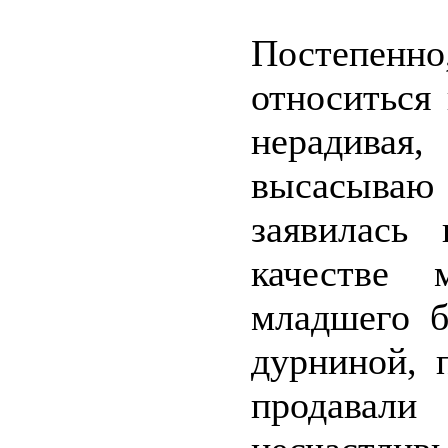
Постепенно
относиться 
нерадива
высасыва
заявилась
качестве 
младшего б
дурниной, 
продавали