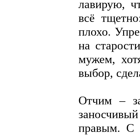
лавирую, ч
всё тщетно
плохо. Упре
на старост
мужем, хот
выбор, сдел
Отчим – за
заносчивый
правым. С 