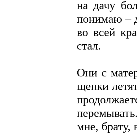
на дачу бо
понимаю – д
во всей кр
стал.
Они с матер
щепки летят
продолжае
перемывать
мне, брату, 