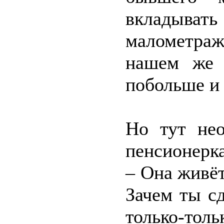
вкладывать
малометра
нашем же 
побольше и
Но тут нео
пенсионерка
– Она живё
Зачем ты с
только-тол