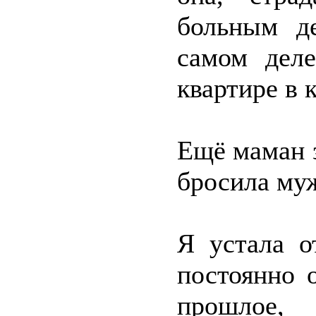
больным д
самом дел
квартире в 
Ещё маман з
бросила му
Я устала о
постоянно 
прошлое,