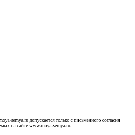
ya-semya.ru допускается только с письменного согласия
аемых на сайте www.moya-semya.ru..