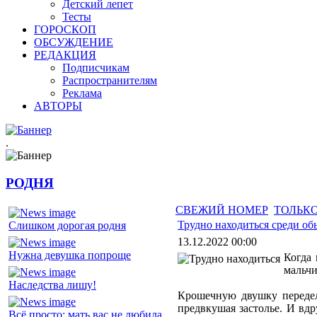
Детский лепет
Тесты
ГОРОСКОП
ОБСУЖДЕНИЕ
РЕДАКЦИЯ
Подписчикам
Распространителям
Реклама
АВТОРЫ
.
РОДНЯ
СВЕЖИЙ НОМЕР
ТОЛЬКО
Трудно находиться среди о
Слишком дорогая родня
13.12.2022 00:00
Нужна девушка попроще
Когда 
мальчи
Наследства лишу!
Крошечную двушку передел
предвкушая застолье. И вдр
Всё просто: мать вас не любила