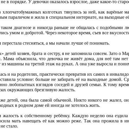
 не в порядке. У девочки оказалось взрослое, даже какое-то стар
в хлопчатобумажных колготках тянулись за ней, как варёные м
ным параличом и жила в специальном интернате, на выходные её
о таком диагнозе и никогда раньше не общалась с подобными лю
ились умом и добротой. Через некоторое время, съев все вкусност
 перестала стесняться, а мы начали лучше её понимать.
» детей хозяев, брата и сестру, я не запомнила совсем. Зато о 
и. Мама объяснила, что девочка не живёт дома, для неё там н
 из машины на третий этаж на руках. А она уже выросла и поним
ась и на родителях, практически превратив их самих в инвалидов
тавила условие: больше не забирать её на выходные домой. Ср
но любопытных взглядов соседей и друзей семьи. К тому време
лазах окружающих брезгливую жалость.
 же детей, она была самой обычной. Никто никого не жалел, о
ходных в родном доме ей иногда не хотелось жить.
и жалость к собственному ребёнку. Каждую неделю она ездила
сила мать навещать её как можно реже. Так она прожила в инт
не стало.