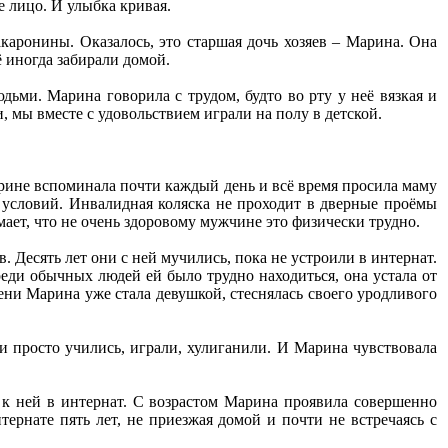
ое лицо. И улыбка кривая.
акаронины. Оказалось, это старшая дочь хозяев – Марина. Она
 иногда забирали домой.
дьми. Марина говорила с трудом, будто во рту у неё вязкая и
и, мы вместе с удовольствием играли на полу в детской.
Марине вспоминала почти каждый день и всё время просила маму
ет условий. Инвалидная коляска не проходит в дверные проёмы
ает, что не очень здоровому мужчине это физически трудно.
. Десять лет они с ней мучились, пока не устроили в интернат.
еди обычных людей ей было трудно находиться, она устала от
ни Марина уже стала девушкой, стеснялась своего уродливого
ни просто учились, играли, хулиганили. И Марина чувствовала
 к ней в интернат. С возрастом Марина проявила совершенно
ернате пять лет, не приезжая домой и почти не встречаясь с