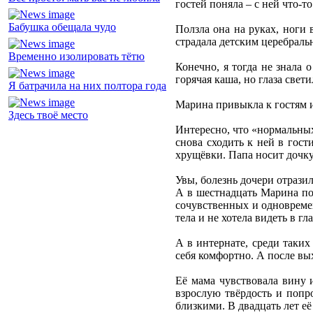
гостей поняла – с ней что-то
Бабушка обещала чудо
Ползла она на руках, ноги 
страдала детским церебраль
Временно изолировать тётю
Конечно, я тогда не знала 
горячая каша, но глаза свет
Я батрачила на них полтора года
Марина привыкла к гостям и
Здесь твоё место
Интересно, что «нормальных
снова сходить к ней в гост
хрущёвки. Папа носит дочку
Увы, болезнь дочери отразил
А в шестнадцать Марина пос
сочувственных и одновремен
тела и не хотела видеть в г
А в интернате, среди таких
себя комфортно. А после вы
Её мама чувствовала вину 
взрослую твёрдость и попро
близкими. В двадцать лет её 