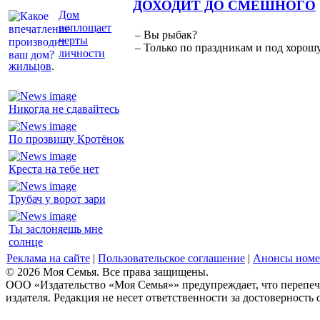
ДОХОДИТ ДО СМЕШНОГО
Дом
воплощает
– Вы рыбак?
черты
– Только по праздникам и под хорошу
личности
жильцов
.
Никогда не сдавайтесь
По прозвищу Кротёнок
Креста на тебе нет
Трубач у ворот зари
Ты заслоняешь мне
солнце
Реклама на сайте
|
Пользовательское соглашение
|
Анонсы номе
© 2026 Моя Семья. Все права защищены.
ООО «Издательство «Моя Семья»» предупреждает, что перепеча
издателя. Редакция не несет ответственности за достоверность