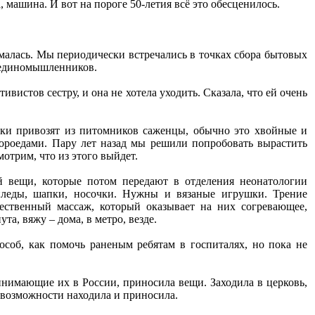
а, машина. И вот на пороге 50-летия всё это обесценилось.
нималась. Мы периодически встречались в точках сбора бытовых
ди единомышленников.
вистов сестру, и она не хотела уходить. Сказала, что ей очень
ики привозят из питомников саженцы, обычно это хвойные и
ороедами. Пару лет назад мы решили попробовать вырастить
отрим, что из этого выйдет.
й вещи, которые потом передают в отделения неонатологии
пледы, шапки, носочки. Нужны и вязаные игрушки. Трение
ественный массаж, который оказывает на них согревающее,
а, вяжу – дома, в метро, везде.
соб, как помочь раненым ребятам в госпиталях, но пока не
нимающие их в России, приносила вещи. Заходила в церковь,
 возможности находила и приносила.