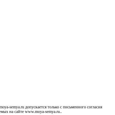
ya-semya.ru допускается только с письменного согласия
аемых на сайте www.moya-semya.ru..