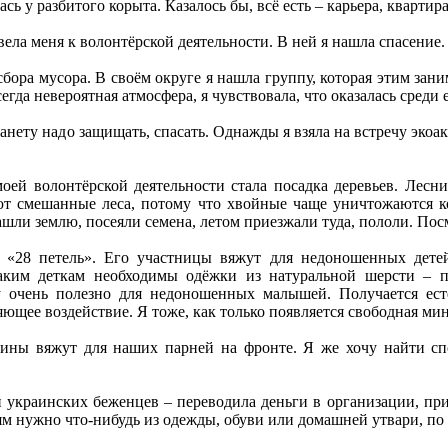
ась у разбитого корыта. Казалось бы, всё есть – карьера, квартир
ела меня к волонтёрской деятельности. В ней я нашла спасение.
 сбора мусора. В своём округе я нашла группу, которая этим за
сегда невероятная атмосфера, я чувствовала, что оказалась сре
ету надо защищать, спасать. Однажды я взяла на встречу экоакти
ей волонтёрской деятельности стала посадка деревьев. Лесн
ют смешанные леса, потому что хвойные чаще уничтожаются к
шли землю, посеяли семена, летом приезжали туда, пололи. Посм
 «28 петель». Его участницы вяжут для недоношенных дете
аким деткам необходимы одёжки из натуральной шерсти – 
 очень полезно для недоношенных малышей. Получается ест
ее воздействие. Я тоже, как только появляется свободная минут
ины вяжут для наших парней на фронте. Я же хочу найти спо
 украинских беженцев – переводила деньги в организации, при
ям нужно что-нибудь из одежды, обуви или домашней утвари, по