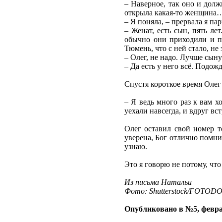
– Наверное, так оно и долж
открыла какая-то женщина
– Я поняла, – прервала я пар
– Женат, есть сын, пять ле
обычно они приходили и п
Тюмень, что с ней стало, не
– Олег, не надо. Лучше сыну
– Да есть у него всё. Подожд
Спустя короткое время Олег
– Я ведь много раз к вам х
уехали навсегда, и вдруг вс
Олег оставил свой номер те
уверена, Бог отлично помнит
узнаю.
Это я говорю не потому, что 
Из письма Натальи
Фото: Shutterstock/FOTOD
Опубликовано в №5, февра