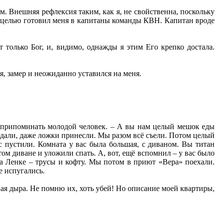
м. Внешняя рефлексия таким, как я, не свойственна, поскольку
то целью готовил меня в капитаны команды КВН. Капитан вроде
 только Бог, и, видимо, однажды я этим Его крепко достала.
, замер и неожиданно уставился на меня.
ал припоминать молодой человек. – А вы нам целый мешок еды
г дали, даже ложки принесли. Мы разом всё съели. Потом целый
с пустили. Комната у вас была большая, с диваном. Вы титан
том диване и уложили спать. А, вот, ещё вспомнил – у вас было
 а Ленке – трусы и кофту. Мы потом в приют «Вера» поехали.
е испугались.
ная дыра. Не помню их, хоть убей! Но описание моей квартиры,