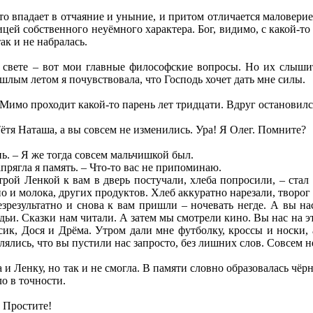
сто впадает в отчаяние и уныние, и притом отличается маловерие
цей собственного неуёмного характера. Бог, видимо, с какой-
так и не набралась.
м свете – вот мои главные философские вопросы. Но их слышит
лым летом я почувствовала, что Господь хочет дать мне силы.
Мимо проходит какой-то парень лет тридцати. Вдруг остановился
Тётя Наташа, а вы совсем не изменились. Ура! Я Олег. Помните?
ь. – Я же тогда совсем мальчишкой был.
апрягла я память. – Что-то вас не припоминаю.
строй Ленкой к вам в дверь постучали, хлеба попросили, – ст
 но и молока, других продуктов. Хлеб аккуратно нарезали, творо
зрезультатно и снова к вам пришли – ночевать негде. А вы на
дьи. Сказки нам читали. А затем мы смотрели кино. Вы нас на э
сик, Дося и Дрёма. Утром дали мне футболку, кроссы и носки,
лялись, что вы пустили нас запросто, без лишних слов. Совсем н
 и Ленку, но так и не смогла. В памяти словно образовалась чёр
о в точности.
. Простите!