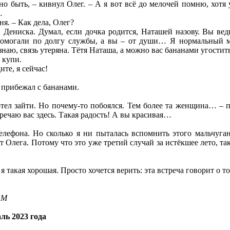
но быть, – кивнул Олег. – А я вот всё до мелочей помню, хотя
…
ня. – Как дела, Олег?
т. Дениска. Думал, если дочка родится, Наташей назову. Вы в
омогали по долгу службы, а вы – от души… Я нормальный му
 знаю, связь утеряна. Тётя Наташа, а можно вас бананами угости
 купи.
ите, я сейчас!
 прибежал с бананами.
отел зайти. Но почему-то побоялся. Тем более та женщина… – па
тречаю вас здесь. Такая радость! А вы красивая…
лефона. Но сколько я ни пыталась вспомнить этого мальчугана
 Олега. Потому что это уже третий случай за истёкшее лето, та
я такая хорошая. Просто хочется верить: эта встреча говорит о то
OM
ль 2023 года