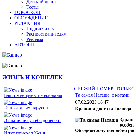
Детский лепет
Тесты
ГОРОСКОП
ОБСУЖДЕНИЕ
РЕДАКЦИЯ
Подписчикам
Распространителям
Реклама
АВТОРЫ
.
ЖИЗНЬ И КОШЕЛЕК
СВЕЖИЙ НОМЕР
ТОЛЬКО
Та самая Наташа, с котами
Ваши женщины избалованы
07.02.2023 16:47
Тень от алых парусов
Крепко я достала Господа
Здравс
Отныне нет у тебя дочерей!
особен
Об одной хочу подробно ра
И тут приехал Женя