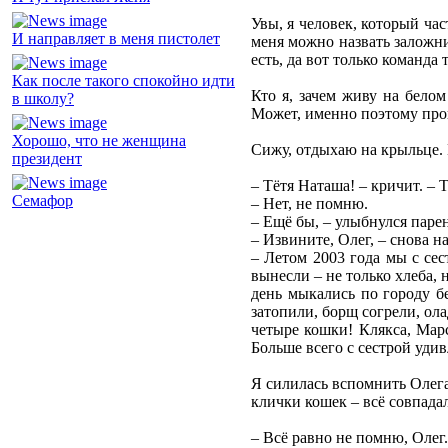
Увы, я человек, который ча
И направляет в меня пистолет
меня можно назвать заложни
есть, да вот только команда 
Как после такого спокойно идти
Кто я, зачем живу на бело
в школу?
Может, именно поэтому прош
Хорошо, что не женщина
Сижу, отдыхаю на крыльце. 
президент
– Тётя Наташа! – кричит. – 
Семафор
– Нет, не помню.
– Ещё бы, – улыбнулся парен
– Извините, Олег, – снова н
– Летом 2003 года мы с се
вынесли – не только хлеба,
день мыкались по городу бе
затопили, борщ согрели, ола
четыре кошки! Клякса, Мар
Больше всего с сестрой удив
Я силилась вспомнить Олега
клички кошек – всё совпадал
– Всё равно не помню, Олег