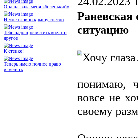
24.02.2023 
Она назвала меня «беленький»
Раневская 
И мне словно крышу снесло
ситуацию
Тебе надо прочистить кое-что
другое
К стенке!
Теперь имею полное право
изменять
понимаю, ч
вовсе не хо
своему разм