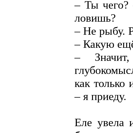
– Ты чего? 
ловишь?
– Не рыбу. 
– Какую ещё
– Значит
глубокомыс
как только 
– я приеду.
Еле увела 