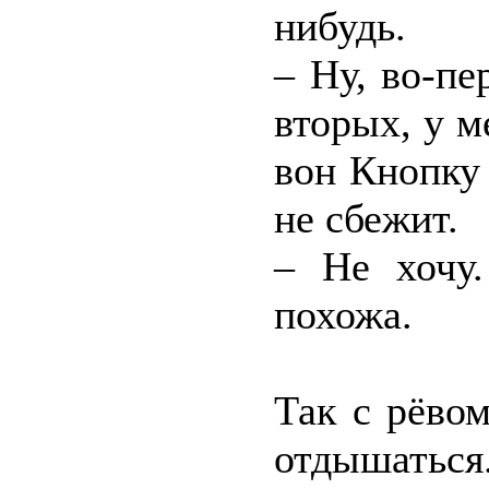
нибудь.
– Ну, во-пе
вторых, у 
вон Кнопку 
не сбежит.
– Не хочу
похожа.
Так с рёвом
отдышаться.