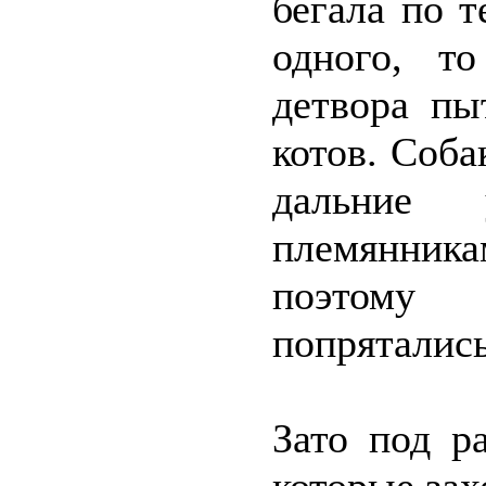
бегала по т
одного, т
детвора пы
котов. Соба
дальние
племянник
поэтому
попрятались
Зато под р