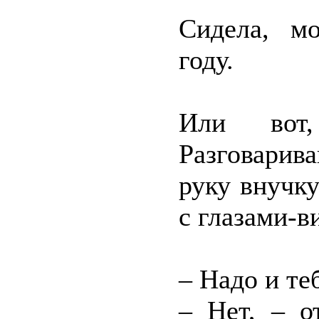
Сидела, м
году.
Или вот,
Разговарив
руку внучку
с глазами-в
– Надо и те
– Нет, – о