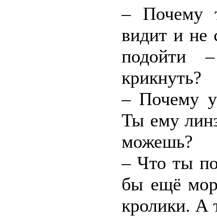
– Почему т
видит и не
подойти –
крикнуть?
– Почему у
Ты ему лин
можешь?
– Что ты п
бы ещё мор
кролики. А 