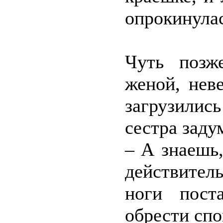
опрокинулас
Чуть позж
женой, нев
загрузили
сестра заду
– А знаешь
действител
ноги пост
обрести спо