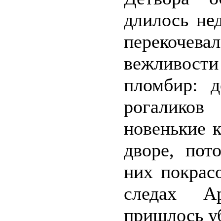
длилось не
перекочев
вежливос
пломбир: д
рогаликов
новенькие 
дворе, пот
них покрас
следах Ар
пришлось у