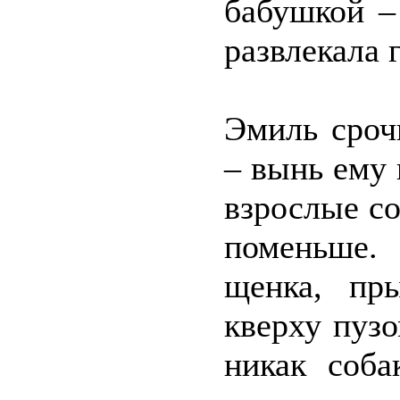
бабушкой –
развлекала 
Эмиль сроч
– вынь ему 
взрослые со
поменьше.
щенка, пр
кверху пузо
никак соба