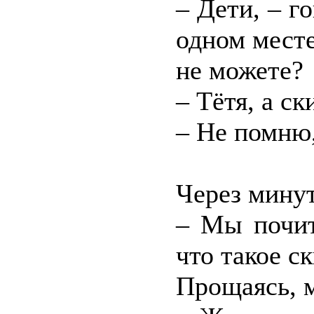
– Дети, – г
одном мест
не можете?
– Тётя, а ск
– Не помню,
Через минут
– Мы почит
что такое с
Прощаясь, 