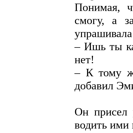
Понимая, ч
смогу, а з
упрашивала 
– Ишь ты ка
нет!
– К тому ж
добавил Эм
Он присел 
водить ими 