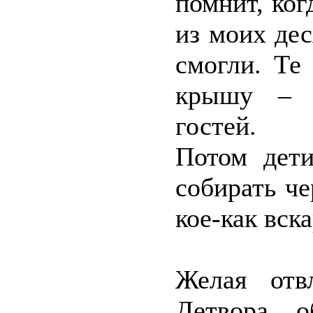
помнит, ког
из моих дес
смогли. Те
крышу – п
гостей.
Потом дети
собирать ч
кое-как вск
Желая отв
Детвора о