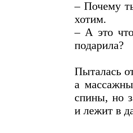
– Почему т
хотим.
– А это чт
подарила?
Пыталась от
а массажны
спины, но з
и лежит в д