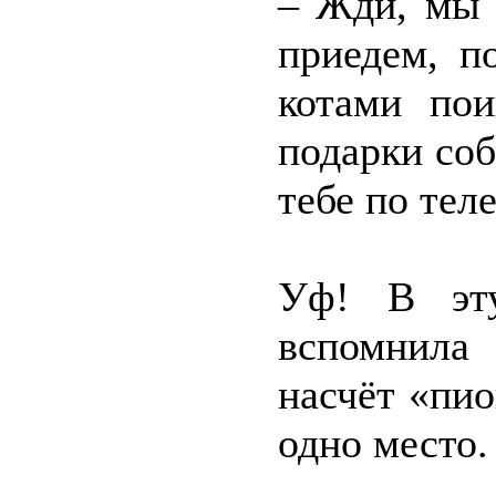
– Жди, мы 
приедем, п
котами по
подарки со
тебе по тел
Уф! В эту
вспомнила
насчёт «пи
одно место.