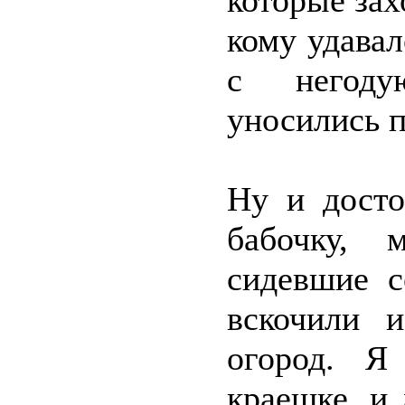
которые зах
кому удавал
с негоду
уносились п
Ну и досто
бабочку, 
сидевшие с
вскочили 
огород. Я
краешке, и