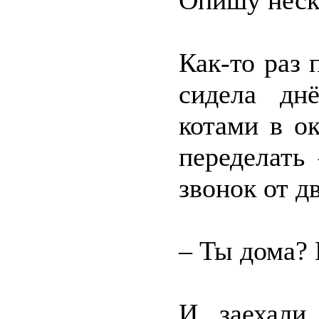
Опишу неско
Как-то раз
сидела дн
котами в о
переделать
звонок от д
– Ты дома? 
И заехали