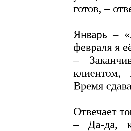
готов, – от
Январь – «
февраля я е
– Заканчи
клиентом, 
Время сдава
Отвечает т
– Да-да, к