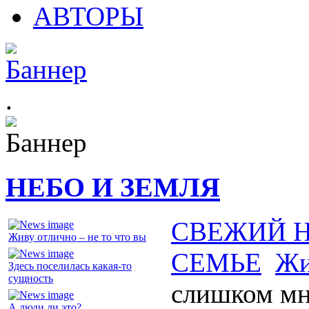
АВТОРЫ
.
НЕБО И ЗЕМЛЯ
СВЕЖИЙ 
Живу отлично – не то что вы
СЕМЬЕ
Жи
Здесь поселилась какая-то
сущность
слишком мн
А люди ли это?