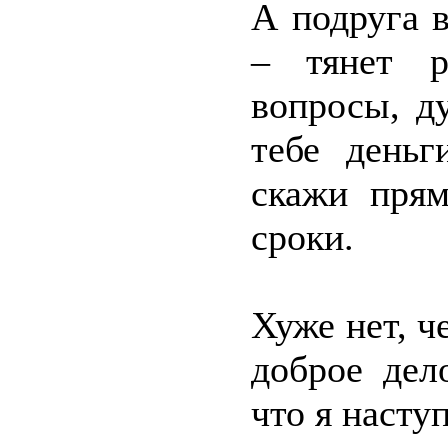
А подруга 
– тянет р
вопросы, д
тебе день
скажи прям
сроки.
Хуже нет, ч
доброе дел
что я насту