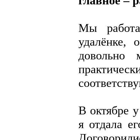
главное – 
Мы работа
удалёнке, 
довольно 
практическ
соответств
В октябре у
я отдала ег
Договорил