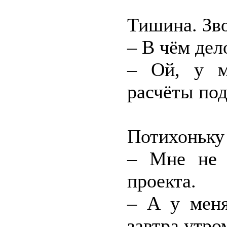
Тишина. Зво
– В чём дел
– Ой, у м
расчёты под
Потихоньку
– Мне не 
проекта.
– А у меня
завтра утро