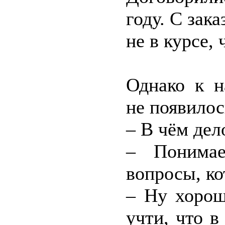
году. С зак
не в курсе,
Однако к н
не появило
– В чём дел
– Понимае
вопросы, ко
– Ну хорош
учти, что 