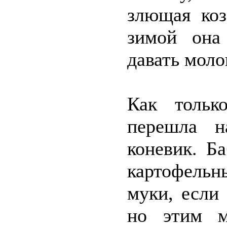
злющая коз
зимой она
давать моло
Как тольк
перешла н
коневик. Б
картофельн
муки, если
но этим м