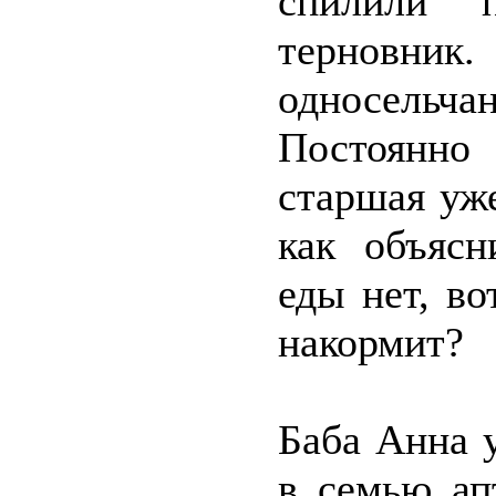
спилили 
терновник
односельча
Постоянно
старшая уже
как объясн
еды нет, в
накормит?
Баба Анна 
в семью ап