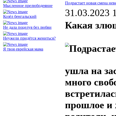
Подрастает новая смена нев
Мысленное прелюбодеяние
31.03.2023 
Козёл бенгальский
Какая злющ
Не дала поцелуя без любви
Неужели придётся жениться?
Я твоя еврейская мама
ушла на за
много своб
встретилас
прошлое и 