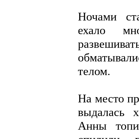
Ночами ст
ехало мн
развешиват
обматывали
телом.
На место пр
выдалась 
Анны топи