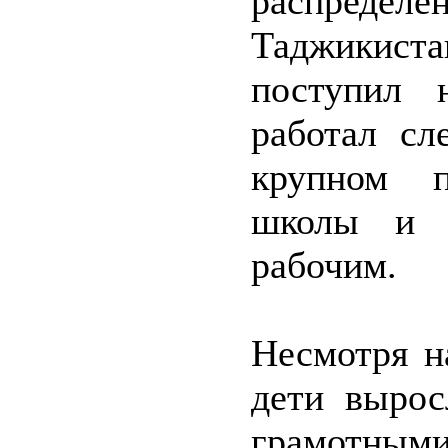
распреде
Таджикис
поступил
работал сл
крупном п
школы и а
рабочим.
Несмотря н
дети вырос
грамотными