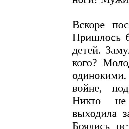
Вскоре по
Пришлось б
детей. Зам
кого? Моло
одинокими
войне, под
Никто не
выходила з
Боялись ос