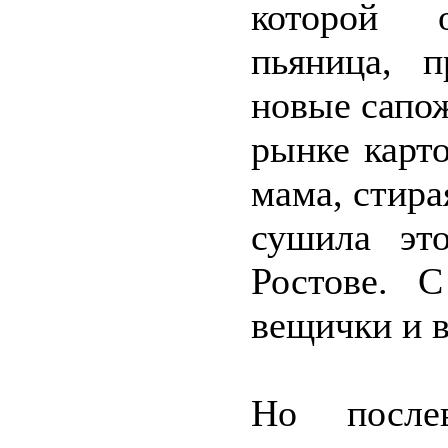
которой о
пьяница, п
новые сапо
рынке карт
мама, стира
сушила эт
Ростове. 
вещички и в
Но после