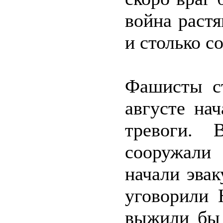
война раст
и столько с
Фашисты ст
августе на
тревоги. 
сооружали
начали эва
уговорили 
выжили бы 