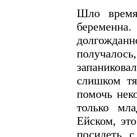
Шло время
беременн
долгождан
получалось
запаникова
слишком тя
помочь нек
только мл
Ейском, это
посидеть 