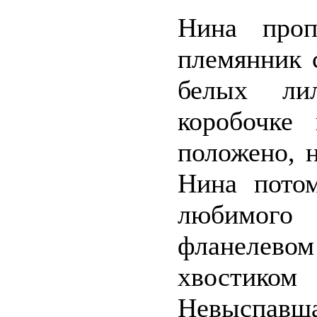
Нина проп
племянник 
белых ли
коробочке
положено, 
Нина потом
любимого 
фланелев
хвостик
Невыспавша