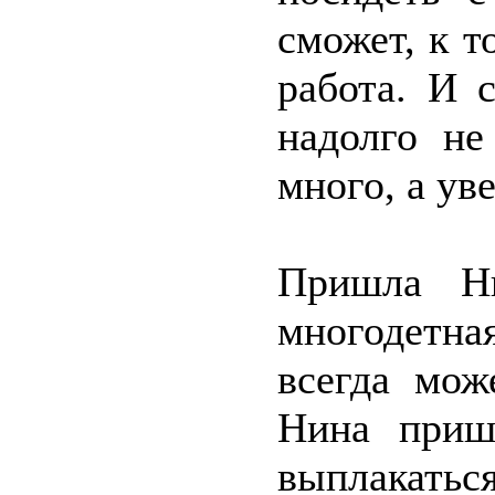
сможет, к т
работа. И 
надолго н
много, а ув
Пришла Н
многодетн
всегда мож
Нина пришл
выплакатьс