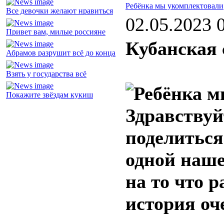
Ребёнка мы укомплектовали
Все девочки желают нравиться
02.05.2023 
Привет вам, милые россияне
Кубанская 
Абрамов разрушит всё до конца
Взять у государства всё
Покажите звёздам кукиш
Здравствуй
поделиться
одной наше
на то что р
история оч