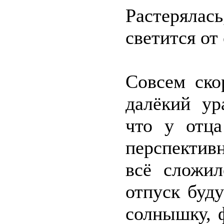
Растерялась
светится от
Совсем ско
далёкий ур
что у отц
перспективн
всё сложил
отпуск буд
солнышку, 