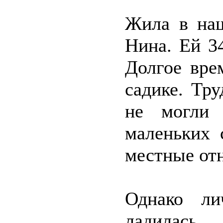
Жила в на
Нина. Ей 34
Долгое вре
садике. Тр
не могли 
маленьких 
местные от
Однако л
ладилас