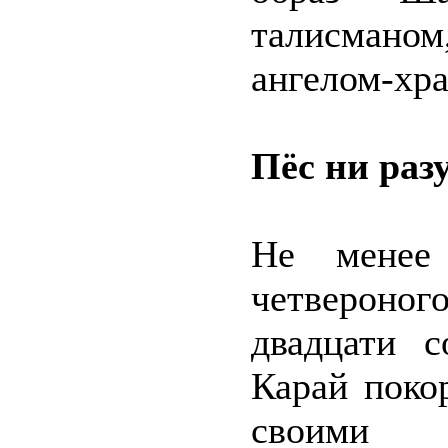
талисмано
ангелом-хр
Пёс ни раз
Не менее
четвероног
двадцати с
Карай поко
своими 