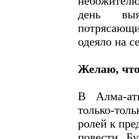
небожител
день выя
потрясающи
одеяло на се
Желаю, что
В Алма-ат
только-тол
ролей к пре
повести Бу