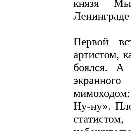
князя Мы
Ленинграде 
Первой вс
артистом, к
боялся. А 
экранног
мимоходом:
Ну-ну». Пл
статист