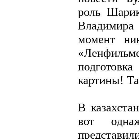
роль Шарик
Владимира 
момент ни
«Ленфил
подготов
картины! Та
В казахста
вот одна
представил