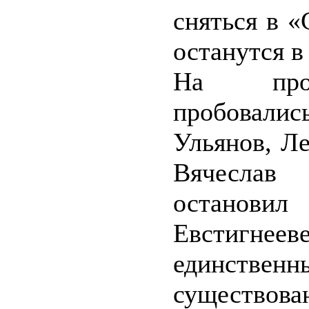
сняться в «
останутся в
На проф
пробовали
Ульянов, Л
Вячеслав
останови
Евстигнеев
единственн
существова