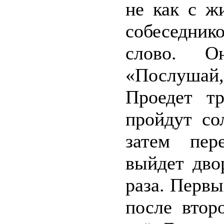
не как с ж
собеседни
слово. О
«Послушай,
Проедет т
пройдут со
затем пер
выйдет дво
раза. Первы
после втор