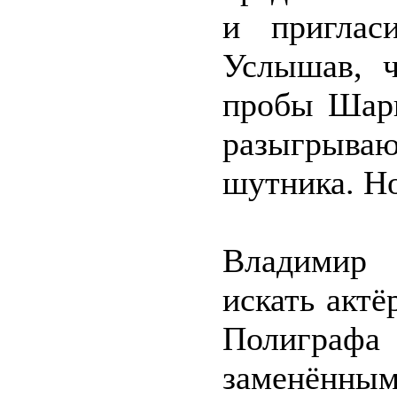
и приглас
Услышав, ч
пробы Шари
разыгрываю
шутника. Но
Владимир 
искать актё
Полиграфа
заменённым