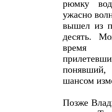
рюмку вод
ужасно волн
вышел из п
десять. Мо
время п
прилетевши
понявший, 
шансом изме
Позже Влад