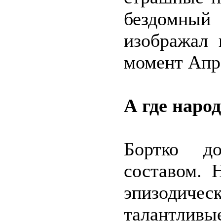
бездомны
изображал 
момент Апр
А где наро
Бортко д
составом. 
эпизодиче
талантлив