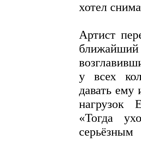
хотел снима
Артист пер
ближайш
возглавивш
у всех кол
давать ему 
нагрузок 
«Тогда ух
серьёзны