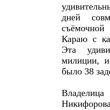
удивитель
дней сов
съёмочной
Караю с ка
Эта удиви
милиции, и
было 38 за
Владелица
Никифорова