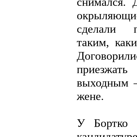
снимался.
окрыляющи
сделали п
таким, как
Договорил
приезжать
выходным –
жене.
У Бортко 
кандидатуре