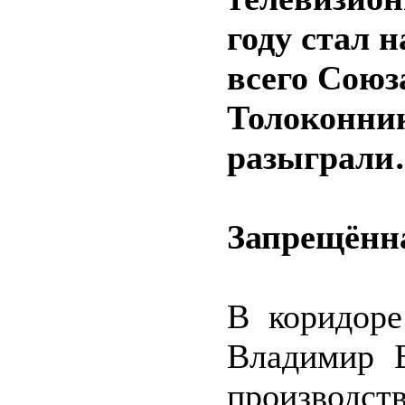
году стал 
всего Союз
Толоконник
разыграл
Запрещённ
В коридоре
Владимир Б
производ