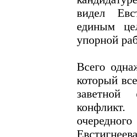
видел Евс
единым це
упорной раб
Всего одна
который все
заветной 
конфлик
очередног
Евстигнее