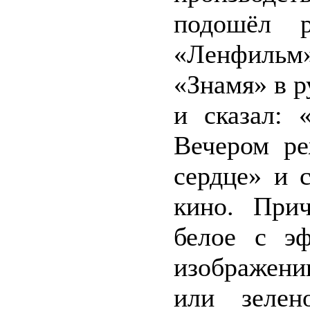
подошёл р
«Ленфильм»
«Знамя» в р
и сказал: 
Вечером ре
сердце» и 
кино. Прич
белое с э
изображени
или зелен