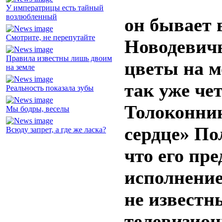
У императрицы есть тайный
возлюбленный
он бывает 
Смотрите, не перепутайте
Новодевич
Правила известны лишь двоим
цветы на м
на земле
так уже че
Реальность показала зубы
Толоконни
Мы бодры, веселы
сердце» По
Всюду запрет, а где же ласка?
что его пр
исполнение
не известн
телевизион