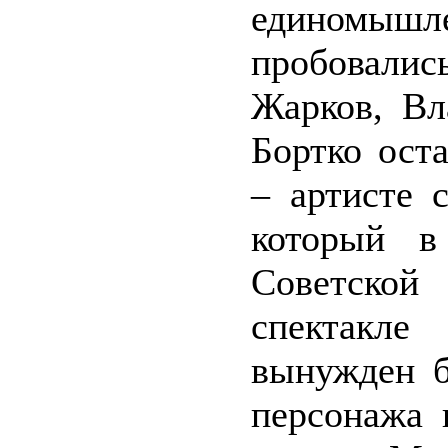
единомышл
пробовалис
Жарков, Вл
Бортко ост
– артисте 
который в
Советско
спектакл
вынужден б
персонажа 