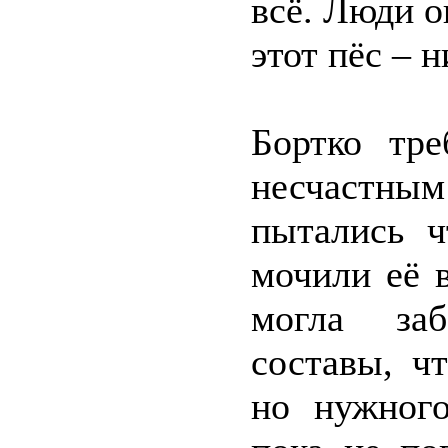
всё. Люди о
этот пёс – н
Бортко тре
несчастны
пытались ч
мочили её 
могла заб
составы, ч
но нужного