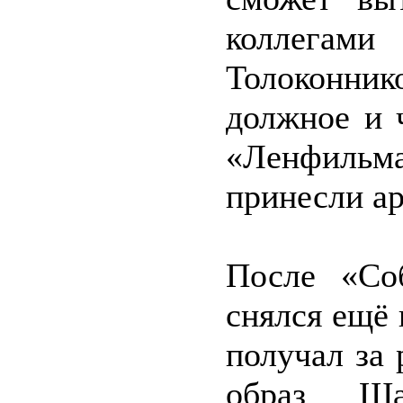
коллегами
Толоконнико
должное и 
«Ленфильма
принесли ар
После «Соб
снялся ещё 
получал за 
образ Ша