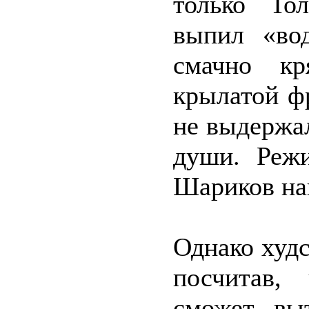
только Тол
выпил «вод
смачно кр
крылатой ф
не выдержа
души. Режи
Шариков нак
Однако худс
посчитав,
сможет вы