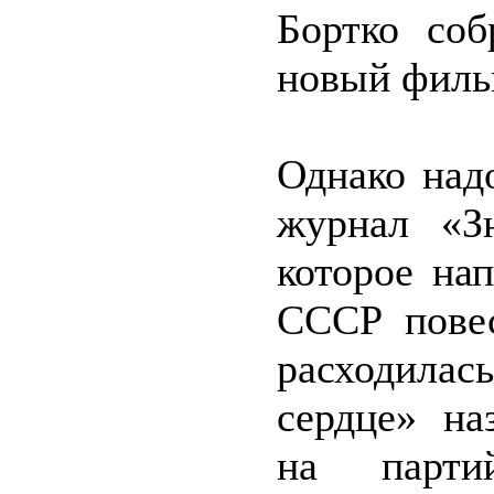
Бортко соб
новый фильм
Однако над
журнал «З
которое на
СССР повес
расходилас
сердце» на
на партий