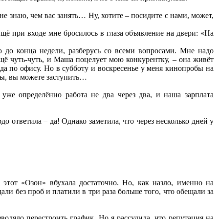
 знаю, чем вас занять… Ну, хотите – посидите с нами, может,
Ещё при входе мне бросилось в глаза объявление на двери: «На
ю до конца недели, разберусь со всеми вопросами. Мне надо
ещё чуть-чуть, и Маша поцелует мою конкурентку, – она живёт
да по офису. Но в субботу и воскресенье у меня кинопробы на
дны, вы можете заступить…
уже определённо работа не два через два, и наша зарплата
о ответила – да! Однако заметила, что через несколько дней у
 этот «Озон» вбухала достаточно. Но, как назло, именно на
ли без проб и платили в три раза больше того, что обещали за
воляло перестроить график. Но я рассудила, что репутация на