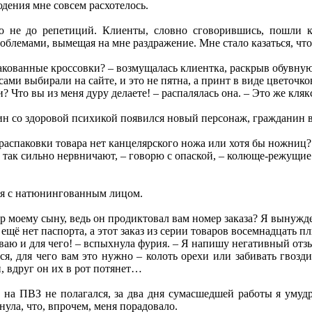
дения мне совсем расхотелось.
ло не до репетиций. Клиенты, словно сговорившись, пошли к
лемами, вымещая на мне раздражение. Мне стало казаться, что 
акованные кроссовки? – возмущалась клиентка, раскрыв обувную
сами выбирали на сайте, и это не пятна, а принт в виде цветочко
и? Что вы из меня дуру делаете! – распалялась она. – Это же кляк
н со здоровой психикой появился новый персонаж, гражданин в
я распаковки товара нет канцелярского ножа или хотя бы ножниц
е так сильно нервничают, – говорю с опаской, – колюще-режущие
ия с натюнингованным лицом.
р моему сыну, ведь он продиктовал вам номер заказа? Я вынужде
ещё нет паспорта, а этот заказ из серии товаров восемнадцать п
ываю и для чего! – вспыхнула фурия. – Я напишу негативный отз
ся, для чего вам это нужно – колоть орехи или забивать гвозд
, вдруг он их в рот потянет…
 на ПВЗ не полагался, за два дня сумасшедшей работы я умудр
ула, что, впрочем, меня порадовало.