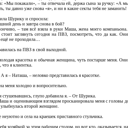
а: «Мы покакали», – ты отвечала ей, держа сына за ручку: «А мы 
ь, ты давно уже снова «я», и ни в какие секты тебя не заманить!
нила Шурику и спросила:
шний день и завтра снова в бой?
ончиво, – там всё взяла в руки Маша, жена моего компаньона.
 стоит заглянуть сегодня на ПВЗ, посмотреть, что да как. Он
го ещё не проходила…
равилась на ПВЗ в свой выходной.
молодая красотка и обычная женщина, чуть постарше меня. Они
что я клиентка.
А я – Наташа, – неловко представилась я красотке.
на меня холодно и вопросительно.
м стушевавшись, глупо добавила я. – От Шурика.
Маша и оценивающим взглядом просканировала меня с головы до
ло улыбнулась второй женщине.
е неуютно и села на краешек приставного стульчика.
бя хозяйкой за этим рабочим столом, но вот кто, оказывается, на