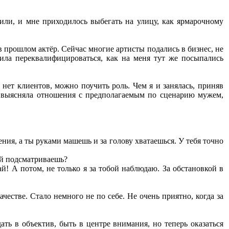
или, и мне приходилось выбегать на улицу, как ярмарочному
 прошлом актёр. Сейчас многие артисты подались в бизнес, не
ила переквалифицироваться, как на меня тут же посыпались
 нет клиентов, можно поучить роль. Чем я и занялась, приняв
но выясняла отношения с предполагаемым по сценарию мужем,
ения, а ты руками машешь и за голову хватаешься. У тебя точно
ной подсматриваешь?
й! А потом, не только я за тобой наблюдаю. За обстановкой в
естве. Стало немного не по себе. Не очень приятно, когда за
ать в объектив, быть в центре внимания, но теперь оказаться