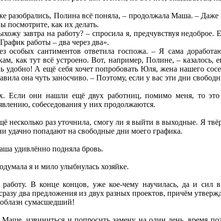
 разобрались, Полина всё поняла, – продолжала Маша. – Даже не
ы посмотрите, как их делать.
выхожу завтра на работу? – спросила я, предчувствуя недоброе. 
График работы – два через два».
без особых сантиментов ответила госпожа. – Я сама доработа
ам, как тут всё устроено. Вот, например, Полине, – казалось, 
нь удобно! А ещё себя хочет попробовать Юля, жена нашего сосе
обавила она чуть заносчиво. – Поэтому, если у вас эти дни свобо
х. Если они нашли ещё двух работниц, помимо меня, то это 
ъявлению, собеседования у них продолжаются.
 несколько раз уточнила, смогу ли я выйти в выходные. Я твёрд
они удачно попадают на свободные дни моего графика.
Маша удивлённо подняла бровь.
подумала я и мило улыбнулась хозяйке.
 работу. В конце концов, уже кое-чему научилась, да и сил в
сразу два предложения из двух разных проектов, причём утвержда
Соблазн сумасшедший!
 Маше, извиниться и попросить замену на один день, время поз