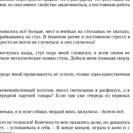
я, но они имеют свойство заканчиваться, а постоянная работа
овилось всё больше, мест в ячейках на стеллажах не хватало,
арабкавшись на стул. В бешеном ритме и постоянном стрессе я
просто не могло не случиться, и оно случилось!
огнулась назад, стул подо мной сложился, и всем своим не
рчали металлические ножки стула. Добила меня упавшая сверху
ередо мной промелькнуть не успело, только одна-единственная
вежевыбеленный потолок, висел светильник в расфокусе, а в
чередной партией товара? Если там уже очередь из нервных
еньки, и в позе собаки, мордой вниз, заскулила – болело всё.
икто не толпился! Конечности мои оказались целы, но дышалось
ет, – успокаивала я себя. – В конце концов, играла в кино и с
роине».