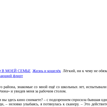
 В МОЕЙ СЕМЬЕ
Жизнь и кошелёк
Лёгкий, ни к чему не обя
ывающий флирт
 района, знакомые со мной ещё со школьных лет, испытывали 
зона» и увидев меня за рабочим столом.
 вы здесь кино снимаете? – с подозрением спросила бывшая одн
оди, – неловко улыбаясь, я потянулась к сканеру. – Это действ