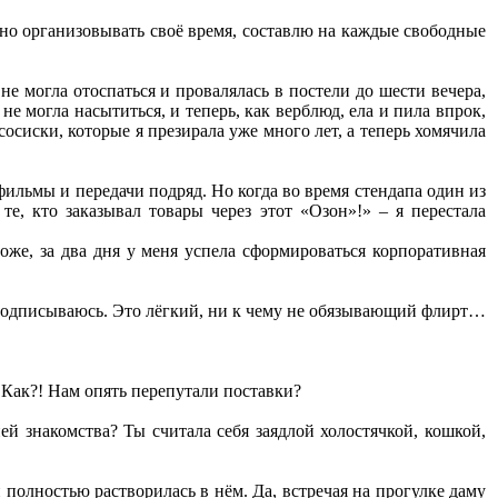
тно организовывать своё время, составлю на каждые свободные
е могла отоспаться и провалялась в постели до шести вечера,
е могла насытиться, и теперь, как верблюд, ела и пила впрок,
сосиски, которые я презирала уже много лет, а теперь хомячила
ильмы и передачи подряд. Но когда во время стендапа один из
е, кто заказывал товары через этот «Озон»!» – я перестала
Боже, за два дня у меня успела сформироваться корпоративная
не подписываюсь. Это лёгкий, ни к чему не обязывающий флирт…
 Как?! Нам опять перепутали поставки?
ей знакомства? Ты считала себя заядлой холостячкой, кошкой,
полностью растворилась в нём. Да, встречая на прогулке даму