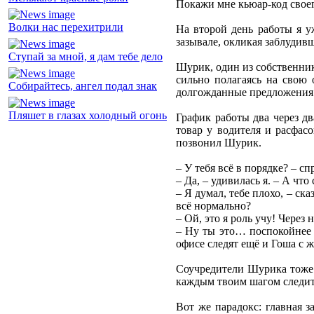
Покажи мне кьюар-код свое
Волки нас перехитрили
На второй день работы я у
зазывале, окликая заблудив
Ступай за мной, я дам тебе дело
Шурик, один из собственник
сильно полагаясь на свою 
Собирайтесь, ангел подал знак
долгожданные предложения 
Пляшет в глазах холодный огонь
График работы два через дв
товар у водителя и расфас
позвонил Шурик.
– У тебя всё в порядке? – с
– Да, – удивилась я. – А что
– Я думал, тебе плохо, – ск
всё нормально?
– Ой, это я роль учу! Через 
– Ну ты это… поспокойнее т
офисе следят ещё и Гоша с 
Соучредители Шурика тоже б
каждым твоим шагом следит
Вот же парадокс: главная з