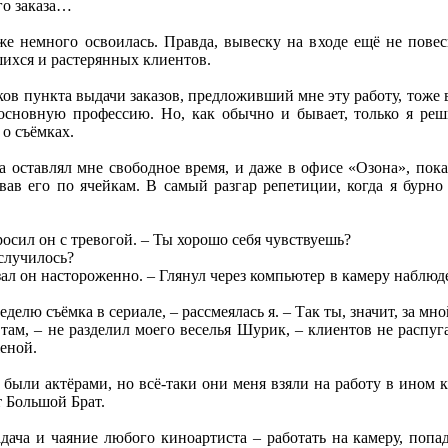
го заказа…
же немного освоилась. Правда, вывеску на входе ещё не повес
шихся и растерянных клиентов.
ов пункта выдачи заказов, предложивший мне эту работу, тоже в
основную профессию. Но, как обычно и бывает, только я реш
о съёмках.
а оставлял мне свободное время, и даже в офисе «Озона», пока
овав его по ячейкам. В самый разгар репетиции, когда я бур
просил он с тревогой. – Ты хорошо себя чувствуешь?
 случилось?
азал он настороженно. – Глянул через компьютер в камеру наблюд
неделю съёмка в сериале, – рассмеялась я. – Так ты, значит, за м
ам, – не разделил моего веселья Шурик, – клиентов не распуга
женой.
ыли актёрами, но всё-таки они меня взяли на работу в ином кач
 Большой Брат.
адача и чаяние любого киноартиста – работать на камеру, попад