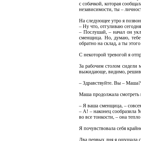
с собачкой, которая сообщал
независимости, ты – личност
На следующее утро я позво
– Ну что, отгуливаю сегодня
– Послушай, – начал он укл
сменщица. Но, думаю, тебе
обратно на склад, а ты это
С некоторой тревогой я отп
За рабочим столом сидели 
выжидающе, видимо, решив, 
– Здравствуйте. Вы – Маша? 
Маша продолжала смотреть 
– Я ваша сменщица, – совсе
– А! – наконец сообразила 
во все тонкости, – она теп
Я почувствовала себя крайн
Два первых дня я ощущала се