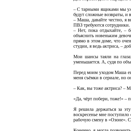
– С тарными ящиками мы уже
будут сложные возвраты, и в
– Маша, давайте честно, я 
ПВЗ требуются сотрудники. 
– Нет, пока отдыхайте, – 
объяснить новеньким девочк
прямо в этом доме, что оче
студии, я ведь актриса, – д
Мои шансы таяли на глаза
уменьшается. А, судя по об
Перед моим уходом Маша ещё
меня съёмки в сериале, но 
– Как, вы тоже актриса? – 
«Да, чёрт побери, тоже!» – 
Я решила держаться за эту
воскресенье мне поступило 
рабочую смену в «Озоне». 
Конечно, я могла позвонить