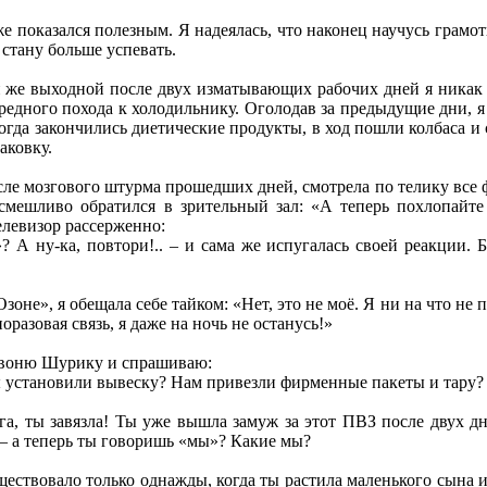
 показался полезным. Я надеялась, что наконец научусь грамо
 стану больше успевать.
 же выходной после двух изматывающих рабочих дней я никак н
редного похода к холодильнику. Оголодав за предыдущие дни, я н
огда закончились диетические продукты, в ход пошли колбаса и 
аковку.
сле мозгового штурма прошедших дней, смотрела по телику все ф
ешливо обратился в зрительный зал: «А теперь похлопайте т
елевизор рассерженно:
? А ну-ка, повтори!.. – и сама же испугалась своей реакции. 
Озоне», я обещала себе тайком: «Нет, это не моё. Я ни на что 
оразовая связь, я даже на ночь не останусь!»
 звоню Шурику и спрашиваю:
Мы установили вывеску? Нам привезли фирменные пакеты и тару?
а, ты завязла! Ты уже вышла замуж за этот ПВЗ после двух дн
, – а теперь ты говоришь «мы»? Какие мы?
ествовало только однажды, когда ты растила маленького сына и 