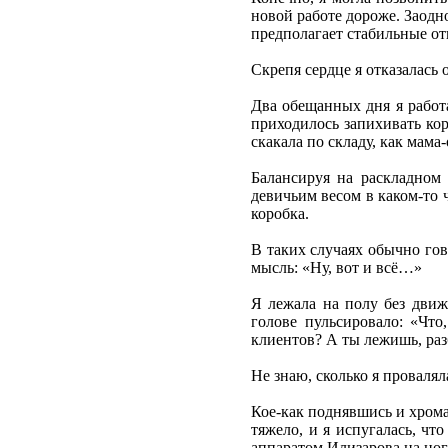
новой работе дороже. Заодн
предполагает стабильные о
Скрепя сердце я отказалась 
Два обещанных дня я работа
приходилось запихивать кор
скакала по складу, как мама
Балансируя на раскладном 
девичьим весом в каком-то 
коробка.
В таких случаях обычно гов
мысль: «Ну, вот и всё…»
Я лежала на полу без движ
голове пульсировало: «Что
клиентов? А ты лежишь, раз
Не знаю, сколько я провалял
Кое-как поднявшись и хрома
тяжело, и я испугалась, что
аппаратом Илизарова на ног