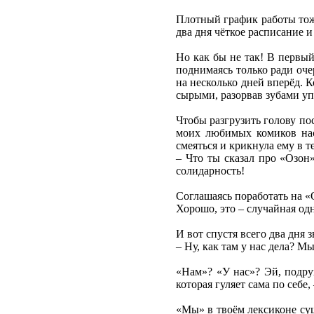
Плотный график работы тоже
два дня чёткое расписание и
Но как бы не так! В первый
поднимаясь только ради оче
на несколько дней вперёд. К
сырыми, разорвав зубами уп
Чтобы разгрузить голову по
моих любимых комиков насм
смеяться и крикнула ему в т
– Что ты сказал про «Озон»
солидарность!
Соглашаясь поработать на «
Хорошо, это – случайная одн
И вот спустя всего два дня
– Ну, как там у нас дела? 
«Нам»? «У нас»? Эй, подруг
которая гуляет сама по себе
«Мы» в твоём лексиконе сущ