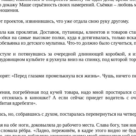
о докажу Маше серьёзность своих намерений. Съёмки – любовь мо
тношения.
от проектов, извинившись, что уже отдала свою руку другому.
ла как проклятая. Доставок, путаницы, клиентов и товаров стан
обки на самые высокие полки, куда я дотягивалась, только вск
-обезьянка из детского мультика. Что-то должно было случиться, 
стуле и потянувшись за очередной длиннющей коробкой, я из
чудовищном кульбите я рухнула вниз на спинку, под которой то
орят: «Перед глазами промелькнула вся жизнь». Чушь, ничего п
ения, погребённая под кучей товара, надо мной простирался с
, отснялась в киношке? А если сейчас приедет водитель с о
битая вдребезги».
ась, но, собравшись с духом, постаралась перевернуться на четвер
я на обе ноги, доковыляла до рабочего места. Слава богу, там н
 сломала рёбра. «Ладно, переживём, в кадре этого видно не буд
е, это только добавляло зловещего шарма моей отрицательной ге