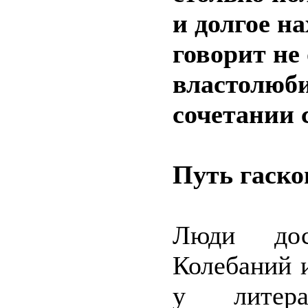
и долгое н
говорит не
властолюби
сочетании 
Путь гаско
Люди дос
Колебаний 
у литера