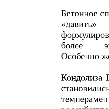
Бетонное сп
«давить» 
формулиров
более эм
Особенно же
Кондолиза 
становил
темперам