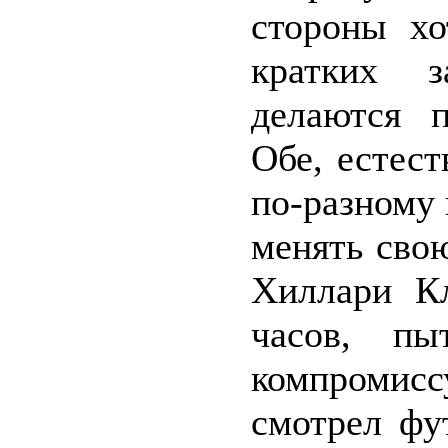
стороны хо
кратких з
делаются п
Обе, естест
по-разному 
менять сво
Хиллари Кл
часов, пы
компромис
смотрел фу