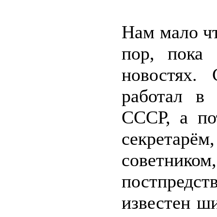
Нам мало чт
пор, пока
новостях.
работал в 
СССР, а п
секретар
советнико
постпредст
известен ш