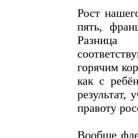
Рост нашег
пять, фран
Разница
соответств
горячим ко
как с ребё
результат, 
правоту рос
Вообще фле