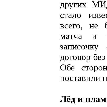
других МИД
стало изве
всего, не 
матча и ч
записочку
договор без
Обе сторо
поставили п
Лёд и плам