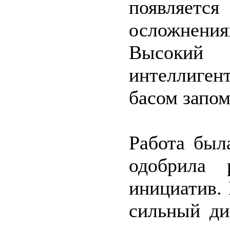
появляется
осложнени
Высоки
интеллиге
басом запом
Работа был
одобрила 
инициатив.
сильный ди