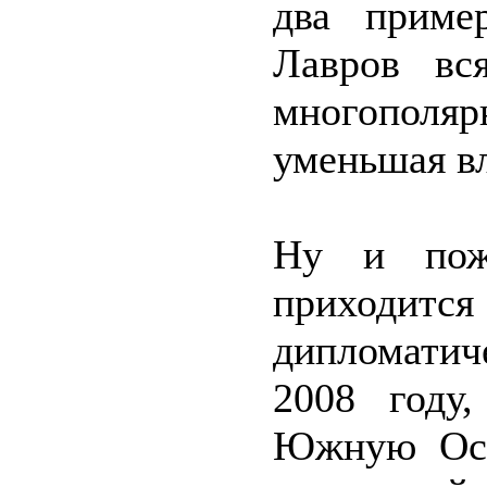
два приме
Лавров вс
многополя
уменьшая в
Ну и пож
приходит
дипломатич
2008 году
Южную Осе