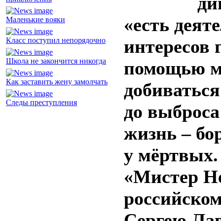
ди
«есть деят
Маленькие вояки
Класс поступил непорядочно
интересов 
Школа не закончится никогда
помощью м
Как заставить жену замолчать
добиваться
Следы преступления
до выброса
жизнь – бо
у мёртвых.
«Мистер Не
российском
Сергею Лав