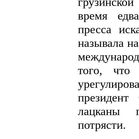
грузинской
время едв
пресса иск
называла на
междунаро
того, что
урегулиро
президент
лацканы 
потрясти.