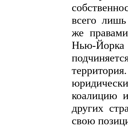
собственн
всего лишь
же правами
Нью-Йор
подчиняетс
террито
юридическ
коалицию и
других стр
свою позиц