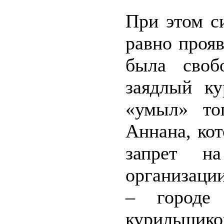
При этом с
равно прояв
была своб
заядлый к
«умыл» то
Аннана, ко
запрет н
организаци
– городе 
курильщик