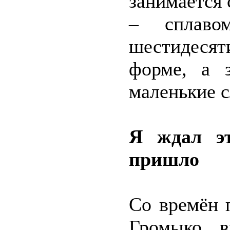
занимается
– сплаво
шестидеся
форме, а з
маленькие с
Я ждал эт
пришло
Со времён 
Громыко в