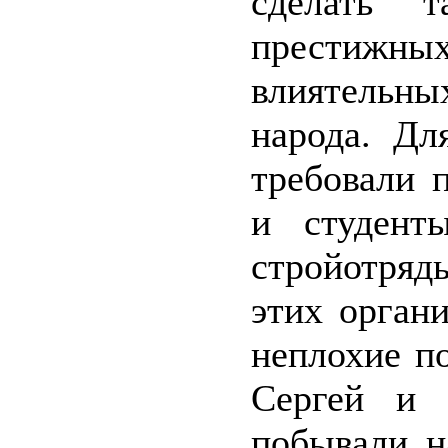
сделать 
престижны
влиятельны
народа. Дл
требовали 
и студент
стройотряд
этих орган
неплохие п
Сергей и 
побывали н