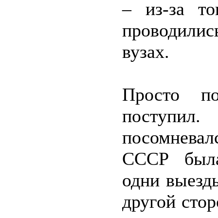
– из-за т
проводились
вузах.
Просто п
поступил
посомнева
СССР была
одни выезды
другой стор