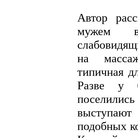
Автор расс
мужем в
слабовидящ
на массаж
типичная д
Разве у б
поселили
выступают
подобных к