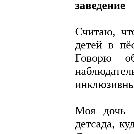
заведение
Считаю, чт
детей в пё
Говорю о
наблюдате
инклюзивны
Моя дочь 
детсада, к