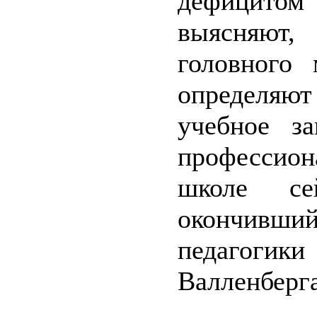
дефицитом
выясняют
головного 
определяют
учебное за
профессио
школе се
окончивш
педагогик
Валленберга