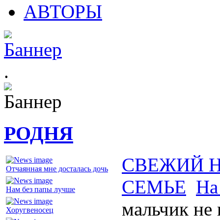
АВТОРЫ
.
РОДНЯ
СВЕЖИЙ 
Отчаянная мне досталась дочь
СЕМЬЕ
На
Нам без папы лучше
мальчик не
Хоругвеносец