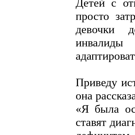
Детей с от
просто зат
девочки д
инвалид
адаптироват
Приведу ис
она рассказ
«Я была ос
ставят диаг