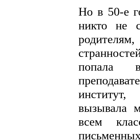
Но в 50-е г
никто не с
родителям,
странност
попала 
преподав
институт,
вызывала м
всем кла
письменны