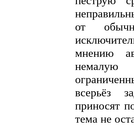
пёструю с
неправильн
от обычн
исключител
мнению ав
немалую
ограничен
всерьёз з
приносят п
тема не ос