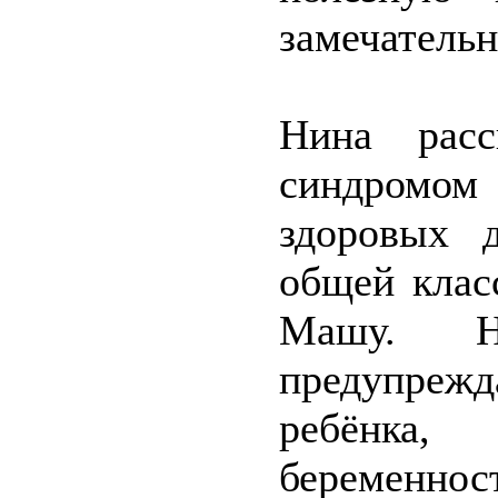
замечательн
Нина рас
синдромом
здоровых 
общей клас
Машу. Н
предупреж
ребёнка
беременно