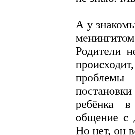
А у знакомы
менингитом
Родители н
происходи
проблемы 
постановки
ребёнка в
общение с 
Но нет, он 