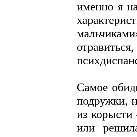
именно я н
характерис
мальчика
отравитьс
психдиспан
Самое обид
подружки, 
из корысти 
или решил