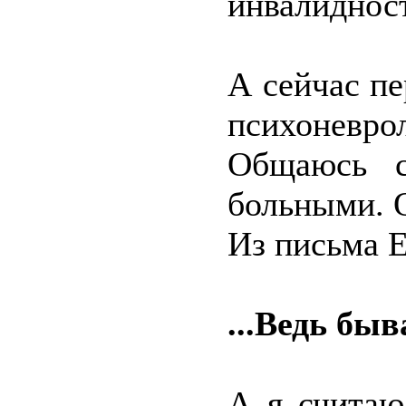
инвалиднос
А сейчас п
психонев
Общаюсь с
больными. 
Из письма 
...Ведь б
А я считаю