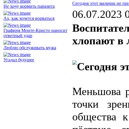
Сегодня этот мальчик не пр
Не хочу кормить паразита
06.07.2023 
Ах, как хочется ворваться
Воспитател
Графиня Монте-Кристо наносит
ответный удар
хлопают в
Люблю обслуживать мужа
Угадал будущее
Меньшова р
точки зрен
общества к