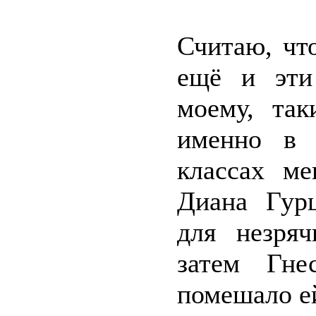
Считаю, чт
ещё и эти
моему, так
именно в 
классах ме
Диана Гурц
для незря
затем Гне
помешало ей