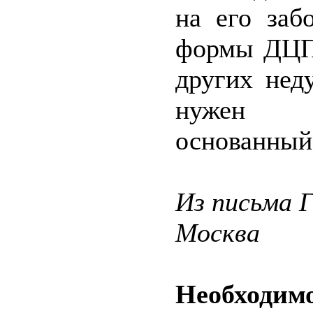
на его заб
формы ДЦП,
других нед
нужен и
основанный
Из письма 
Москва
Необход