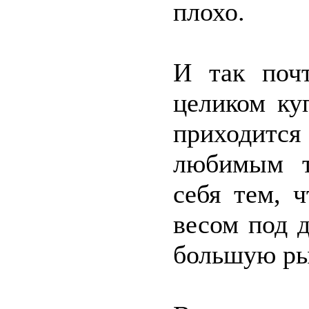
плохо.
И так поч
целиком ку
приходитс
любимым т
себя тем, 
весом под д
большую ры