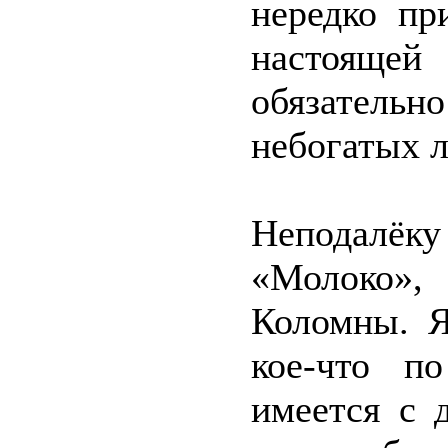
нередко пр
настоящей
обязатель
небогатых 
Неподалёку
«Молоко»,
Коломны. Я
кое-что п
имеется с 