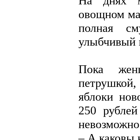
На днях м
овощном ма
полная с
улыбчивый 
Пока жен
петрушкой
яблоки нов
250 рублей
невозможно
– А каковы 