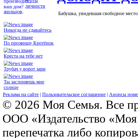
черты
личности
жильцов
.
Бабушка, увидевшая свободное место 
Никогда не сдавайтесь
По прозвищу Кротёнок
Креста на тебе нет
Трубач у ворот зари
Ты заслоняешь мне
солнце
Реклама на сайте
|
Пользовательское соглашение
|
Анонсы номе
© 2026 Моя Семья. Все п
ООО «Издательство «Моя 
перепечатка либо копиро