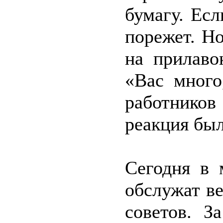
бумагу. Есл
порежет. Н
на прилаво
«Вас много
работнико
реакция бы
Сегодня в 
обслужат в
советов. З