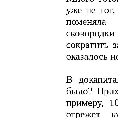
уже не тот,
поменял
сковородк
сократить 
оказалось н
В докапита
было? Прих
примеру, 1
отрежет к