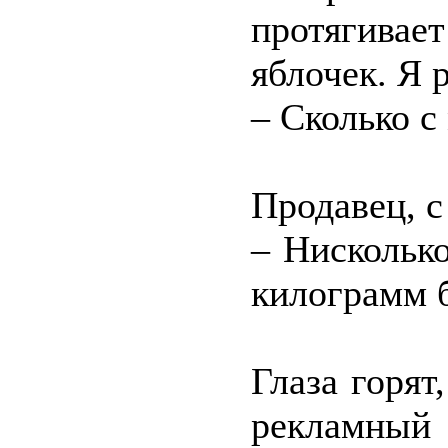
протягива
яблочек. Я 
– Сколько с
Продавец, с
– Нисколько
килограмм б
Глаза горят
рекламный