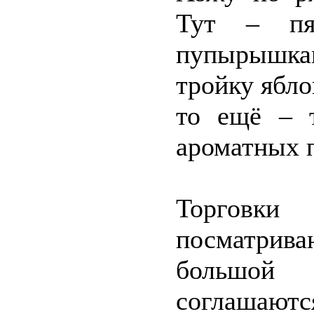
Тут – пя
пупырышка
тройку ябло
то ещё – т
ароматных 
Торговк
посматрив
большой
соглашаютс