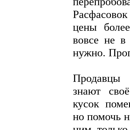
перепробов
Расфасовок
цены боле
вовсе не в
нужно. Проп
Продавцы 
знают сво
кусок поме
но помочь н
ним только