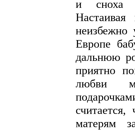
и сноха м
Настаивая
неизбежно 
Европе баб
дальнюю ро
приятно по
любви ма
подарочка
считается,
матерям з