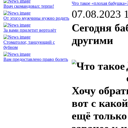
Что такое «плохая бабушка»
Врач скомандовал: терпи!
07.08.2023 
От этого мужчины нужно родить
Сегодня б
За вами прилетит вертолёт
другими
Стоматолог, танцующий с
бубном
Вам предоставлено право болеть
Хочу обрат
вот с како
ещё только