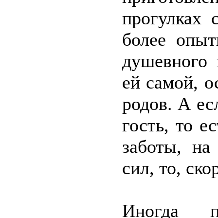
прогулках 
более опыт
душевного 
ей самой, 
родов. А ес
гость, то е
заботы, на
сил, то, ско
Иногда пр