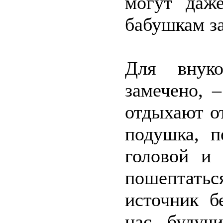
могут даж
бабушкам з
Для внуко
замечено, 
отдыхают о
подушка, п
головой и 
пошептать
источник б
нас, будуч