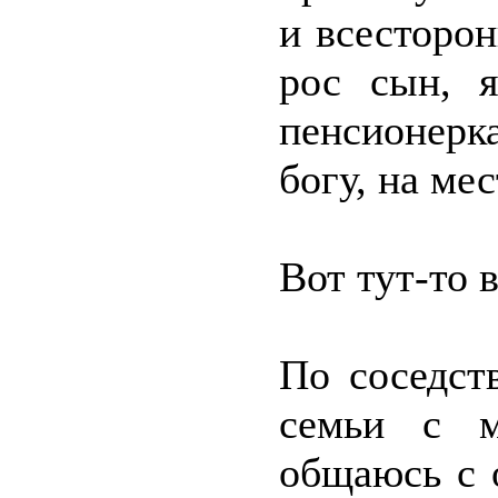
и всесторон
рос сын, я
пенсионерка
богу, на ме
Вот тут-то 
По соседст
семьи с м
общаюсь с 