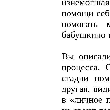
изнемогшая
помощи себ
помогать 
бабушкино в
Вы описали
процесса. 
стадии пом
другая, вид
в «личное 