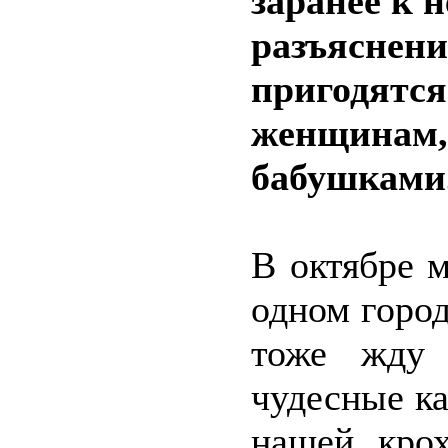
заранее к 
разъяснени
пригодятся
женщинам,
бабушками
В октябре 
одном город
тоже жду 
чудесные к
нашей крох