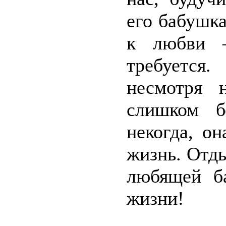
его бабушк
к любви –
требуется
несмотря 
слишком б
некогда, о
жизнь. Отды
любящей б
жизни!