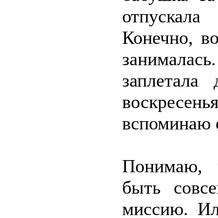
отпускала
Конечно, в
занималас
заплетала
воскресен
вспоминаю е
Понимаю, 
быть совс
миссию. Ил