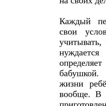
на своих де
Каждый пе
свои усло
учитывать,
нуждается
определя
бабушкой.
жизни реб
вообще. В 
приготовл