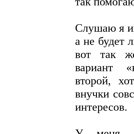
так помогаю
Слушаю я и
а не будет 
вот так ж
вариант «
второй, хо
внучки совс
интересов.
У меня б