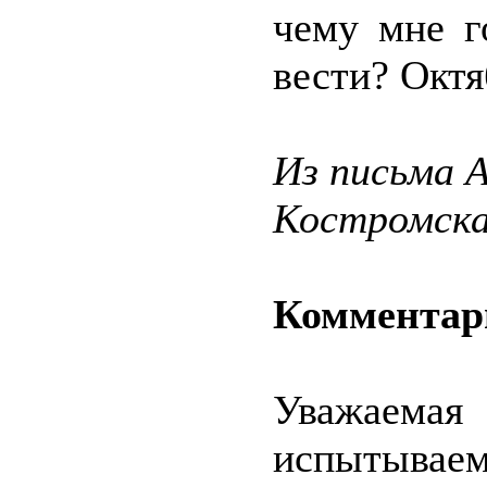
чему мне г
вести? Октя
Из письма 
Костромска
Комментари
Уважаема
испытыва