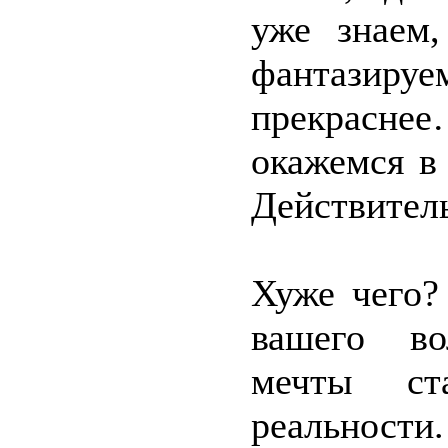
уже знаем,
фантазиру
прекрасн
окажемся в
Действитель
Хуже чего?
вашего во
мечты ста
реальности