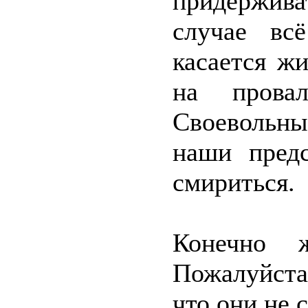
придержив
случае вс
касается ж
на прова
Своевольн
наши предс
смириться.
Конечно ж
Пожалуйста
что они не 