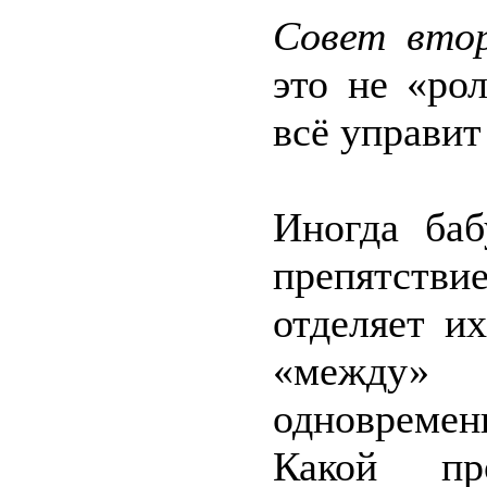
Совет вто
это не «ро
всё управит
Иногда баб
препятств
отделяет и
«между»
одновремен
Какой пр