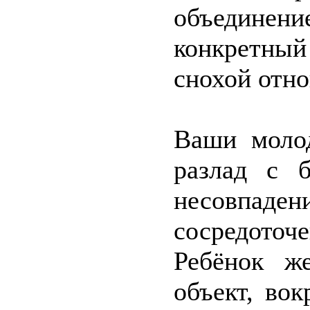
объединен
конкретный
снохой отн
Ваши моло
разлад с 
несовпаден
сосредото
Ребёнок же
объект, во