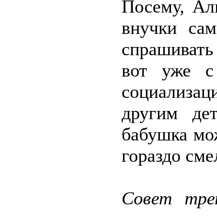
Посему, Ал
внучки са
спрашивать
вот уже с
социализа
другим де
бабушка мо
гораздо сме
Совет тре