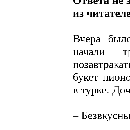
Ответа не 
из читател
Вчера было
начали т
позавтрака
букет пион
в турке. До
– Безвкусны