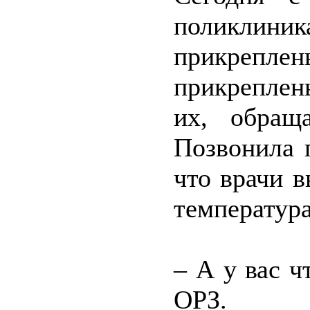
поликлини
прикрепл
прикреплен
их, обращ
Позвонила 
что врачи в
температура
– А у вас 
ОРЗ.