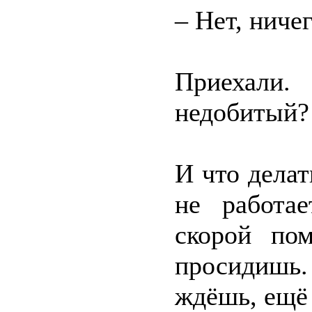
– Нет, ниче
Приехали.
недобитый?
И что дела
не работа
скорой по
просидишь
ждёшь, ещё