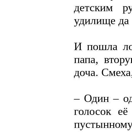
детским р
удилище да
И пошла л
папа, втор
доча. Смеха
– Один – од
голосок её
пустынному 