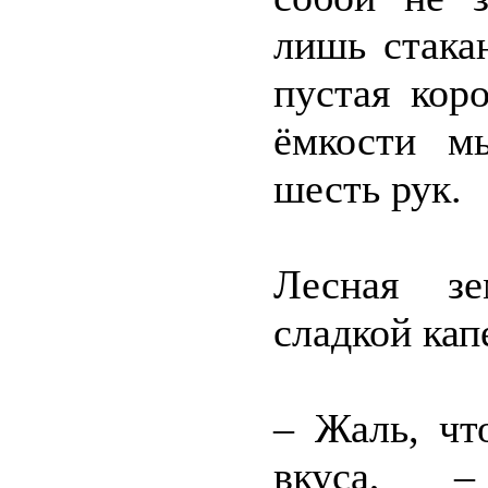
лишь стака
пустая кор
ёмкости м
шесть рук.
Лесная зе
сладкой кап
– Жаль, чт
вкуса, 