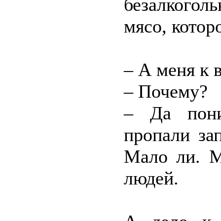
безалкоголь
мясо, которо
– А меня к 
– Почему?
– Да пони
пропали за
Мало ли. М
людей.