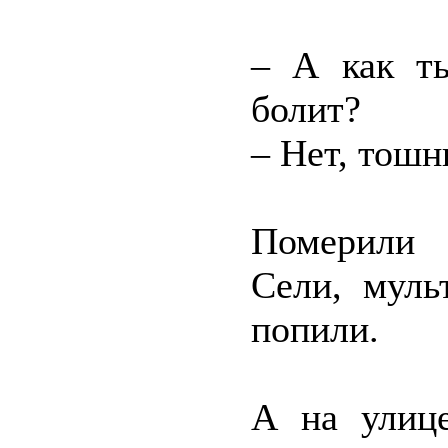
– А как ты
болит?
– Нет, тошн
Померили 
Сели, муль
попили.
А на улице