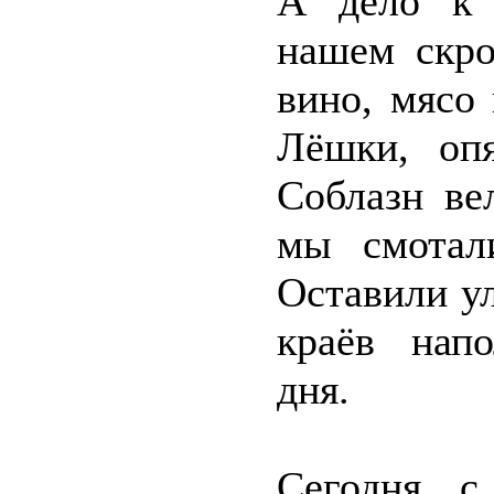
А дело к 
нашем скро
вино, мясо
Лёшки, опя
Соблазн ве
мы смотал
Оставили у
краёв нап
дня.
Сегодня с