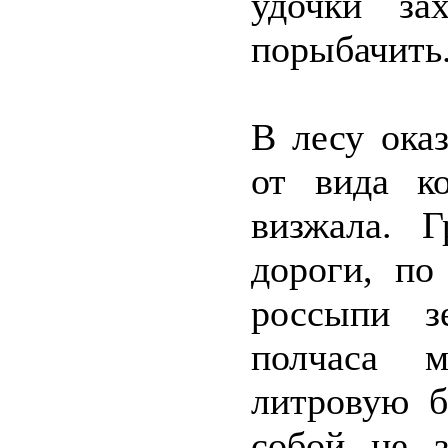
удочки за
порыбачить
В лесу ока
от вида к
визжала. 
дороги, по
россыпи з
полчаса 
литровую б
собой не з