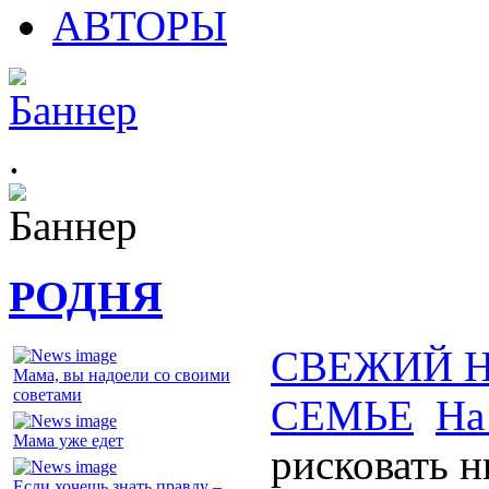
АВТОРЫ
.
РОДНЯ
СВЕЖИЙ 
Мама, вы надоели со своими
советами
СЕМЬЕ
На
Мама уже едет
рисковать 
Если хочешь знать правду –