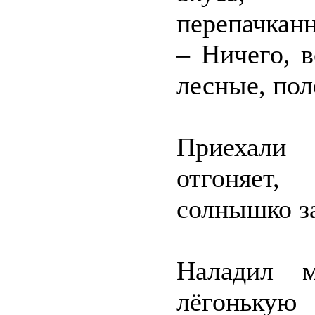
перепачканн
– Ничего, 
лесные, пол
Приехали
отгоняет,
солнышко з
Наладил 
лёгонькую