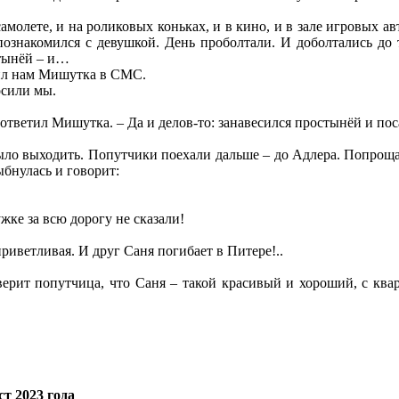
молете, и на роликовых коньках, и в кино, и в зале игровых ав
знакомился с девушкой. День проболтали. И доболтались до то
тынёй – и…
ил нам Мишутка в СМС.
осили мы.
ответил Мишутка. – Да и делов-то: занавесился простынёй и по
о выходить. Попутчики поехали дальше – до Адлера. Попрощалс
ыбнулась и говорит:
жке за всю дорогу не сказали!
приветливая. И друг Саня погибает в Питере!..
верит попутчица, что Саня – такой красивый и хороший, с ква
т 2023 года