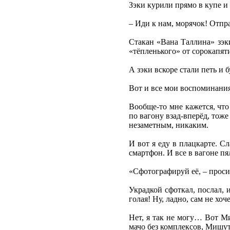
Зэки курили прямо в купе и
– Иди к нам, морячок! Отпр
Стакан «Вана Таллина» зэки
«тёпленького» от сорокапяти
А зэки вскоре стали петь и
Вот и все мои воспоминания
Вообще-то мне кажется, что
по вагону взад-вперёд, тоже
незаметным, никаким.
И вот я еду в плацкарте. С
смартфон. И все в вагоне пя
«Сфотографируй её, – проси
Украдкой сфоткал, послал, 
голая! Ну, ладно, сам не хо
Нет, я так не могу… Вот М
мачо без комплексов, Мишут