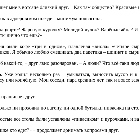
ишет мне в вотсапе близкий друг. – Как там общество? Красивые 
ок в адлеровском поезде – минимум полвагона.
плацкарте? Жареную курочку? Молодой лучок? Варёные яйца? И 
ты лично что ешь?»
ня были кофе «три в одном», плавленая «виола» «четыре сыр
иков. Я обычно люблю смешивать два пакетика – шпинат и сырн
 какой-то, – друг явно разочарован. – А люди? Что всё-таки лю
. Уже ходил несколько раз – умываться, выносить мусор и к
у или копчёную. Мои соседи, пара средних лет, так и вовсе за
спрашивает друг.
олько ни проходил по вагону, ни одной бутылки пивасика на сто
ностые все столы были уставлены «пивасиком» и курочками, и 
шке кто едет?» – продолжает донимать вопросами друг.