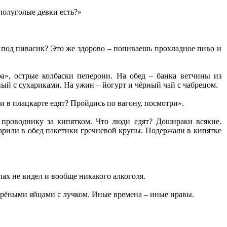
полуголые девки есть?»
под пивасик? Это же здорово – попиваешь прохладное пиво и
а», острые колбаски пеперони. На обед – банка ветчины из
ый с сухариками. На ужин – йогурт и чёрный чай с чабрецом.
ди в плацкарте едят? Пройдись по вагону, посмотри».
 проводнику за кипятком. Что люди едят? Дошираки всякие.
варили в обед пакетики гречневой крупы. Подержали в кипятке
лах не видел и вообще никакого алкоголя.
варёными яйцами с лучком. Иные времена – иные нравы.