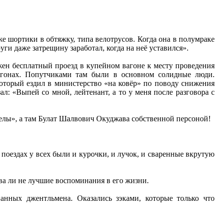
е шортики в обтяжку, типа велотрусов. Когда она в полумраке
уги даже затрещину заработал, когда на неё уставился».
ен бесплатный проезд в купейном вагоне к месту проведения
агонах. Попутчиками там были в основном солидные люди.
оторый ездил в министерство «на ковёр» по поводу снижения
л: «Выпей со мной, лейтенант, а то у меня после разговора с
релы», а там Булат Шалвович Окуджава собственной персоной!
поездах у всех были и курочки, и лучок, и сваренные вкрутую
ва ли не лучшие воспоминания в его жизни.
анных джентльмена. Оказались зэками, которые только что