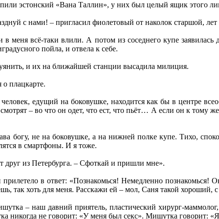
 пили эстонский «Вана Таллин», у них был целый ящик этого лик
азднуй с нами! – пригласил фиолетовый от наколок старшой, лет
 в меня всё-таки влили. А потом из соседнего купе заявилась д
градусного пойла, и отвела к себе.
 буянить, и их на ближайшей станции высадила милиция.
 о плацкарте.
 человек, едущий на боковушке, находится как бы в центре всео
 смотрят – во что он одет, что ест, что пьёт… А если он к тому 
лава богу, не на боковушке, а на нижней полке купе. Тихо, спо
лятся в смартфоны. И я тоже.
т друг из Петербурга. – Сфоткай и пришли мне».
и прилетело в ответ: «Познакомься! Немедленно познакомься! Он
чешь, так хоть для меня. Расскажи ей – мол, Саня такой хороший,
ишутка – наш давний приятель, пластический хирург-маммолог,
ка никогда не говорит: «У меня был секс». Мишутка говорит: «