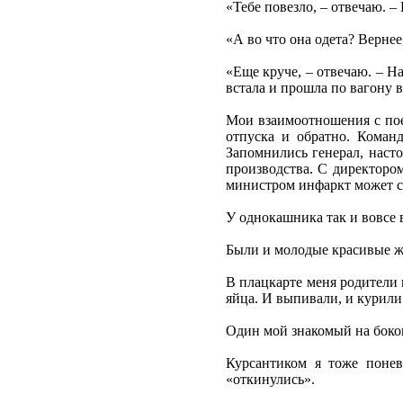
«Тебе повезло, – отвечаю. –
«А во что она одета? Вернее
«Еще круче, – отвечаю. – Н
встала и прошла по вагону в
Мои взаимоотношения с пое
отпуска и обратно. Коман
Запомнились генерал, наст
производства. С директором
министром инфаркт может с
У однокашника так и вовсе 
Были и молодые красивые ж
В плацкарте меня родители 
яйца. И выпивали, и курили 
Один мой знакомый на боков
Курсантиком я тоже понев
«откинулись».