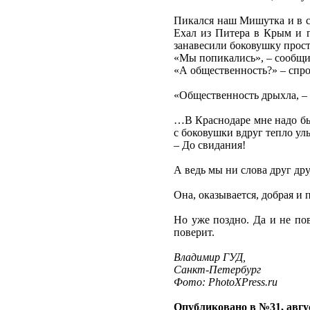
Пикался наш Мишутка и в са
Ехал из Питера в Крым и по
занавесили боковушку прос
«Мы попикались», – сообщ
«А общественность?» – спр
«Общественность дрыхла, – 
…В Краснодаре мне надо был
с боковушки вдруг тепло ул
– До свидания!
А ведь мы ни слова друг дру
Она, оказывается, добрая и 
Но уже поздно. Да и не по
поверит.
Владимир ГУД,
Санкт-Петербург
Фото: PhotoXPress.ru
Опубликовано в №31, авгус