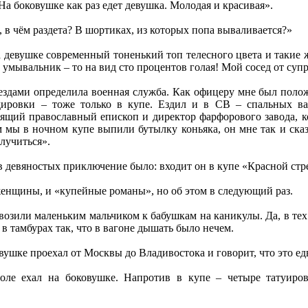
 На боковушке как раз едет девушка. Молодая и красивая».
, в чём раздета? В шортиках, из которых попа вываливается?»
а девушке современный тоненький топ телесного цвета и такие ж
 умывальник – то на вид сто процентов голая! Мой сосед от супр
здами определила военная служба. Как офицеру мне был полож
дировки – тоже только в купе. Ездил и в СВ – спальных в
оящий православный епископ и директор фарфорового завода, к
 мы в ночном купе выпили бутылку коньяка, он мне так и сказа
лучиться».
в девяностых приключение было: входит он в купе «Красной ст
енщины, и «купейные романы», но об этом в следующий раз.
возили маленьким мальчиком к бабушкам на каникулы. Да, в тех 
в тамбурах так, что в вагоне дышать было нечем.
ушке проехал от Москвы до Владивостока и говорит, что это ед
оле ехал на боковушке. Напротив в купе – четыре татуиров