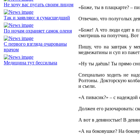
Не хочу вас пугать своим лицом
«Боже, ты в плацкарте? – п
Так и заявляю: я сумасшедший
Отвечаю, что полуголых дев
«Боже! А что люди едят в 
По ночам охраняет самок оленя
смотришь на попутчиц. Вот 
С первого взгляда очарованы
Пишу, что на завтрак у ме
врачом
медвежатины и суп из пакет
Медицина тут бессильна
«Ну ты даёшь! Ты прямо сноб
Специально ходить не надо
Ролтоны. Докторскую колбас
и съели.
«А пивасик?» – с надеждой 
Должен его разочаровать: ск
А вот в девяностые! В девя
«А на боковушке? На бокову