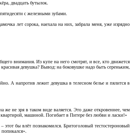
ёра, двадцать бутылок.
 пятидесяти с железными зубами.
амочка лет сорока, наехала на них, забрала меня, уже изрядно
бщего внимания. Из купе на него смотрят, и все, кто движется
же красивая девушка? Вывод: на боковушке надо быть сереньким,
койно. А напротив лежит девушка в телесном белье и пялится в
а же не зря в таком виде валяется. Это даже откровеннее, чем
 с квартирой, машиной. Погибает в Питере без любви и ласки!»
 – этот бы влёт познакомился. Бритоголовый тестостероновый
Я попикался».