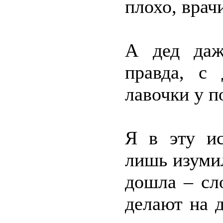
плохо, врач
А дед даж
правда, с
лавочки у п
Я в эту и
лишь изумил
дошла – сл
делают на д