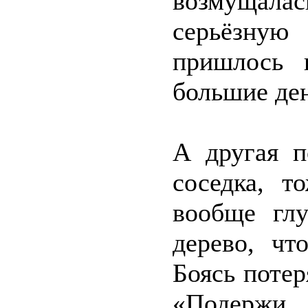
возмущала
серьёзную
пришлось 
большие де
А другая 
соседка, т
вообще гл
дерево, чт
Боясь потер
«Подержи 