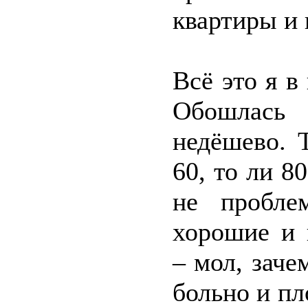
квартиры и 
Всё это я в
Обошлась
недёшево. 
60, то ли 8
не пробле
хорошие и 
– мол, заче
больно и пл