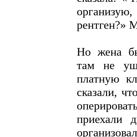
организую,
рентген?» М
Но жена бы
там не уш
платную кл
сказали, ч
оперироват
приехали д
организо