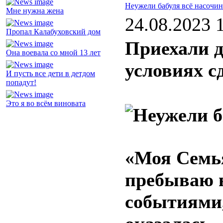
Неужели бабуля всё насочин
Мне нужна жена
24.08.2023 
Пропал Калабуховский дом
Приехали д
Она воевала со мной 13 лет
условиях с
И пусть все дети в детдом
попадут!
Это я во всём виновата
«Моя Семья
пребываю в
событиями,