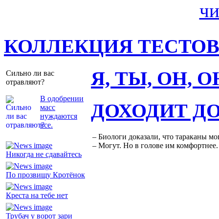
КОЛЛЕКЦИЯ ТЕСТО
Я, ТЫ, ОН, 
Сильно ли вас
отравляют?
В одобрении
ДОХОДИТ Д
масс
нуждаются
все.
– Биологи доказали, что тараканы мо
– Могут. Но в голове им комфортнее.
Никогда не сдавайтесь
По прозвищу Кротёнок
Креста на тебе нет
Трубач у ворот зари