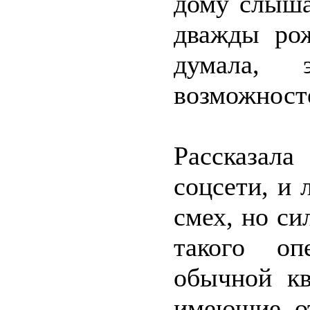
дому слыша
дважды ро
думала, 
возможносте
Рассказал
соцсети, и 
смех, но с
такого оп
обычной кв
имеющие о