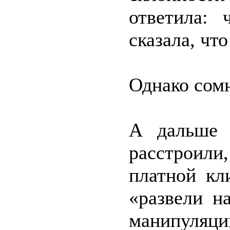
ответила:
сказала, чт
Однако сомн
А дальше 
расстроили
платной кл
«развели н
манипуляц