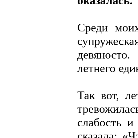
оказалась.
Среди моих
супружеска
девяносто
летнего еди
Так вот, л
тревожила
слабость и
сказала: «Ч