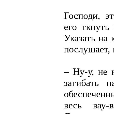
Господи, э
его ткнуть
Указать на 
послушает, 
– Ну-у, не 
загибать п
обеспеченн
весь вау-в