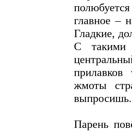
полюбуетс
главное – н
Гладкие, до
С такими 
централь
прилавков
жмоты стр
выпросишь.
Парень пов