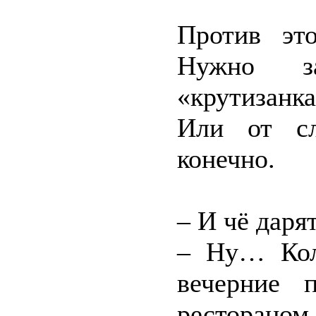
Против эт
Нужно за
«крутизанка
Или от сл
конечно.
– И чё даря
– Ну… Кол
вечерние п
рестораном