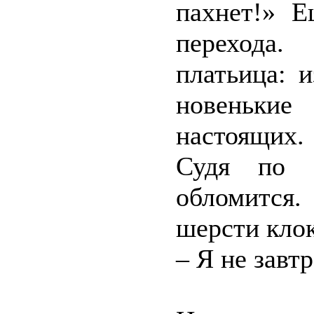
пахнет!» Е
перехода.
платьица: 
новеньки
настоящих.
Судя по з
обломится
шерсти клок
– Я не завт