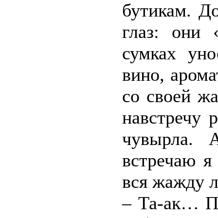
бутикам. Д
глаз: они 
сумках ун
вино, арома
со своей ж
навстречу 
чувырла. 
встречаю я
вся жажду 
– Та-ак… П