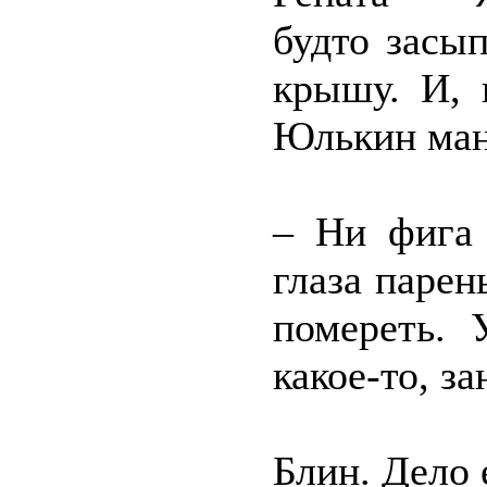
будто засы
крышу. И, 
Юлькин ман
– Ни фига 
глаза парен
помереть. 
какое-то, з
Блин. Дело 