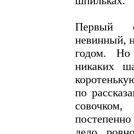
шпильках.
Первый с
невинный, 
годом. Но
никаких ш
коротеньку
по рассказ
совочком,
постепенно
дело, ровн