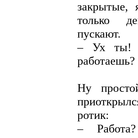
закрытые, 
только де
пускают.
– Ух ты! 
работаешь?
Ну просто
приоткрылс
ротик:
– Работа