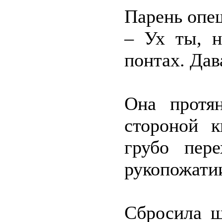
Парень опе
– Ух ты, н
понтах. Дав
Она протя
стороной к
грубо пере
рукопожатии
Сбросила ш