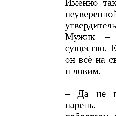
Именно так
неуверен
утвердител
Мужик – с
существо. Е
он всё на с
и ловим.
– Да не г
парень. 