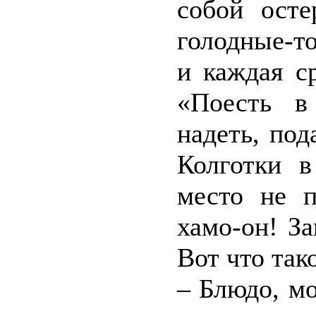
собой осте
голодные-т
и каждая ср
«Поесть в
надеть, по
Колготки в
место не п
хамо-он! За
Вот что так
– Блюдо, м