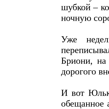
шубкой – ко
ночную соро
Уже недел
переписыва
Бриони, на
дорогого вн
И вот Юльк
обещанное а