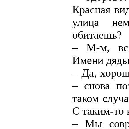
Красная ви
улица нем
обитаешь?
– М-м, вс
Имени дядьк
– Да, хоро
– снова по
таком случа
С таким-то
– Мы совр