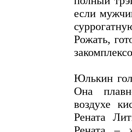
полный трэ
если мужчи
суррогатн
Рожать, гот
закомплекс
Юлькин гол
Она плавн
воздухе ки
Рената Лит
Рената – ж