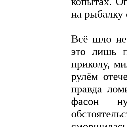
копытах. Ог
на рыбалку 
Всё шло не
это лишь п
приколу, ми
рулём отеч
правда лом
фасон н
обстоятель
сморщилась