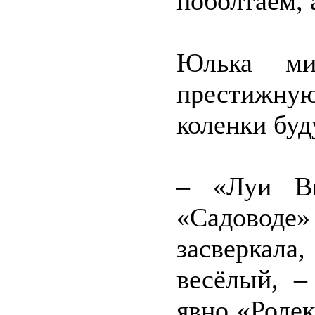
поболтаем, 
Юлька мил
престижну
коленки буд
– «Луи Ви
«Садоводе
засверкала
весёлый, –
явно «Ролек