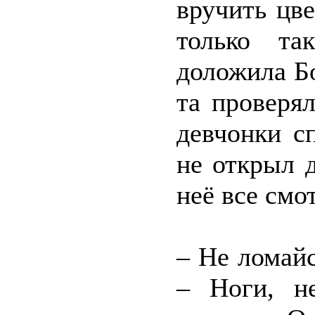
вручить цв
только та
доложила Бо
та проверя
девчонки с
не открыл 
неё все смо
– Не ломайс
– Ноги, не