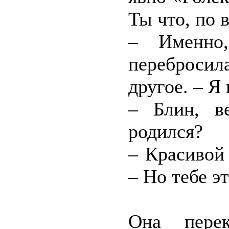
Ты что, по 
– Именно
переброси
другое. – Я
– Блин, в
родился?
– Красивой
– Но тебе эт
Она пере