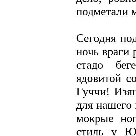
подметали 
Сегодня по
ночь враги 
стадо бег
ядовитой с
Гуччи! Изя
для нашего 
мокрые ног
стиль у Ю