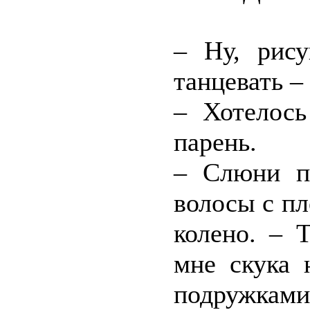
– Ну, рис
танцевать –
– Хотелось
парень.
– Слюни п
волосы с пл
колено. – 
мне скука 
подружками