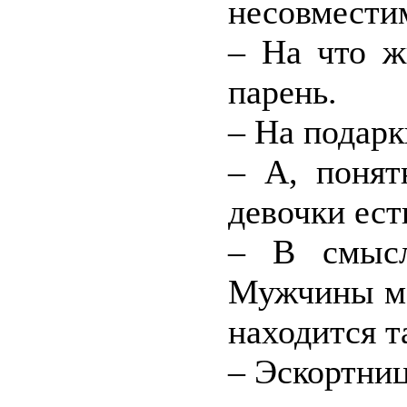
несовмести
– На что ж
парень.
– На подарк
– А, понят
девочки ест
– В смысл
Мужчины ме
находится т
– Эскортниц