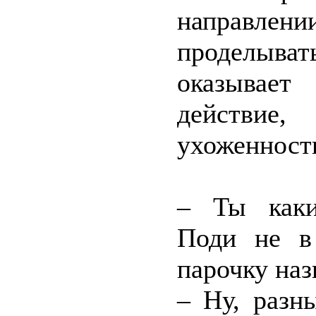
направле
проделыва
оказывает
действие,
ухоженност
– Ты каки
Поди не в
парочку наз
– Ну, разн