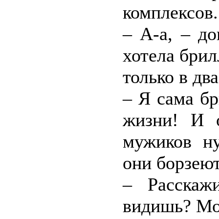
комплексов.
– А-а, – до
хотела брил
только в два
– Я сама б
жизни! И 
мужиков ну
они борзеют
– Расскаж
видишь? Мож